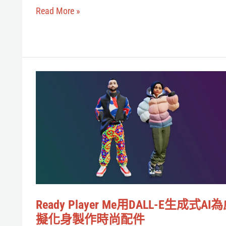
是
合
Read More »
影
作
像
拍
模
片
型，
Ready
更
Player
是
Me
世
用
界
DALL-
模
E
擬
生
器！
成
Ready Player Me用DALL-E生成式AI
式
擬化身製作時尚配件