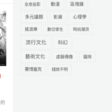
動漫
區塊鏈
全息投影
多元議題
心理學
影展
搖滾樂
數位孿生
時尚潮流
流行文化
科幻
藝術文化
虛擬偶像
貓咪
賽博龐克
錢途不明
I
大的