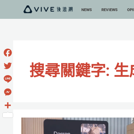
跳
NEWS
REVIEWS
OPI
至
主
要
內
容
Facebook
搜尋關鍵字:
生
Twitter
Line
Messenger
分
好
享
萊