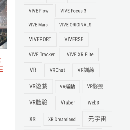
VIVE Flow
VIVE Focus 3
VIVE ORIGINALS
VIVE Mars
VIVEPORT
VIVERSE
VIVE XR Elite
VIVE Tracker
：
生
VR
VRChat
VR訓練
VR遊戲
VR運動
VR醫療
VR體驗
Vtuber
Web3
元宇宙
XR
XR Dreamland