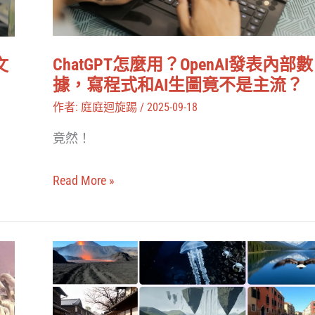
發
萬
表
首
內
垃
ChatGPT怎麼用？OpenAI發表內部數
文
部
據，寫程式和AI生圖竟不是主流？
圾
數
歌
作者:
庭庭迴旋踢
/
2025-09-18
據，
現
竟然！
寫
形
程
Read More »
式
和
AI
Google
生
DeepMind
圖
推
竟