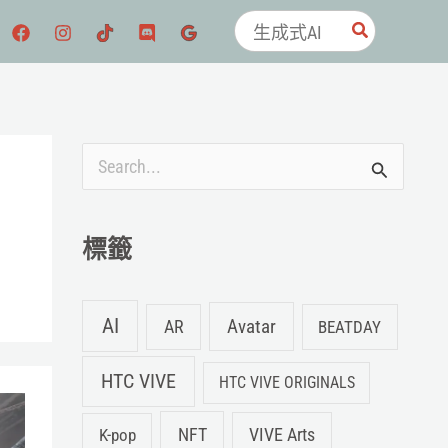
搜
尋：
搜
尋
關
標籤
鍵
字
AI
Avatar
AR
BEATDAY
:
HTC VIVE
HTC VIVE ORIGINALS
NFT
K-pop
VIVE Arts