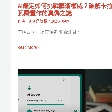
藝
AI鑑定如何挑戰藝術權威？破解卡
術
瓦喬畫作的真偽之謎
權
作者:
庭庭迴旋踢
/
2025-10-09
威？
三幅畫，一場真偽難辨的謎團。
破
解
Read More »
卡
拉
瓦
Grammarly
喬
不
畫
只
作
改
的
錯
真