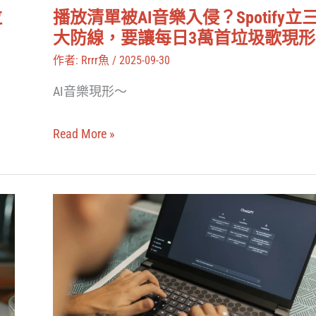
樂
播放清單被AI音樂入侵？Spotify立
拉
入
大防線，要讓每日3萬首垃圾歌現形
侵？
作者:
Rrrr魚
/
2025-09-30
Spotify
AI音樂現形～
立
三
Read More »
大
防
線，
ChatGPT
要
怎
讓
麼
每
用？
日
OpenAI
3