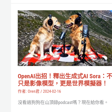
天
鵝》
OpenAI
艾
出
洛
招！
諾
釋
夫
出
斯
生
基
成
工
式
OpenAI出招！釋出生成式AI Sora：
作
AI
只是影像模型，更是世界模擬器！
室
Sora：
作者:
Oren君
/
2024-02-16
將
不
與
沒看過狗狗在山頂錄podcast嗎？現在給你看。
只
Google