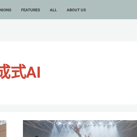
NIONS
FEATURES
ALL
ABOUT US
成式AI
2025
歐