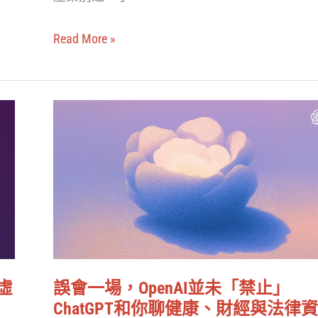
借
成
AI
式
Read More »
之
AI
力
的
誤
遊
會
戲
一
業
場，
如
OpenAI
何
並
走
未
在
「禁
風
為虛
誤會一場，OpenAI並未「禁止」
止」
ChatGPT和你聊健康、財經與法律
口