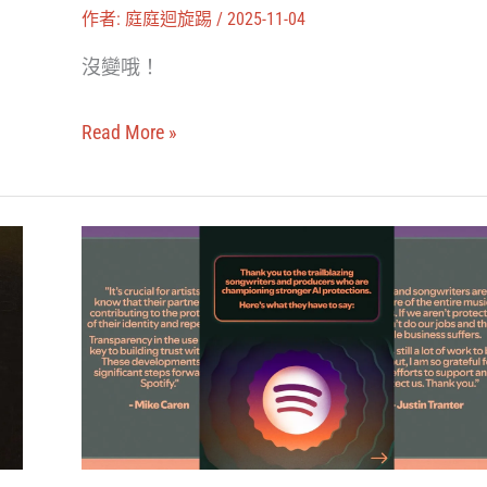
ChatGPT
浪
作者:
庭庭迴旋踢
/
2025-11-04
和
尖？
沒變哦！
你
聊
Read More »
健
康、
財
播
經
放
與
清
法
單
律
被
資
AI
訊
音