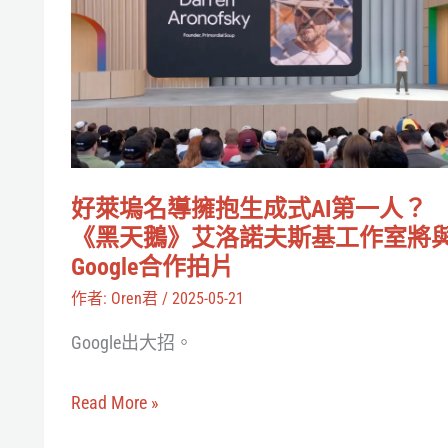
塢
名
導
擁
抱
生
好萊塢名導擁抱生成式AI第一人？
成
《黑天鵝》艾洛諾夫斯基工作室將
式
Google合作拍片
AI
作者:
Oren君
/
2025-05-21
第
Google出大招。
一
人？
Read More »
《黑