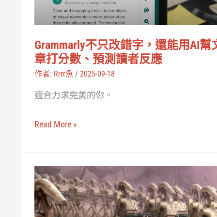
字，
偽
還
之
能
謎
Grammarly不只改錯字，還能用AI幫
用
章打分數、預測讀者反應
AI
作者:
Rrrr魚
/
2025-09-18
幫
適合力求完美的你。
文
章
Read More »
打
分
數、
機
預
器
測
人
讀