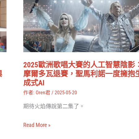
洲
歌
唱
大
賽
的
2025歐洲歌唱大賽的人工智慧陰影
人
與
摩爾多瓦退賽，聖馬利諾一度擁抱
工
成式AI
智
作者:
Oren君
/
2025-05-20
慧
期待火焰傳說第二集了。
陰
影：
Read More »
摩