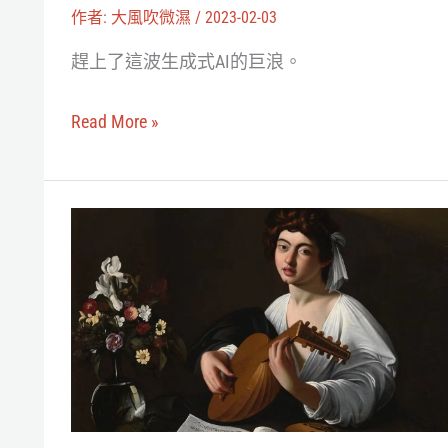
AI
作者:
大風吹微濕
/
2023-02-03
為
趕上了這波生成式AI的巨浪。
虛
擬
Read More »
化
身
製
AI
作
鑑
時
定
尚
如
配
何
件
挑
戰