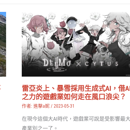
爾
多
雷
瓦
亞
退
炎
賽，
上、
聖
暴
馬
雪
利
採
諾
用
不
雷亞炎上、暴雪採用生成式AI，借A
一
生
之力的遊戲業如何走在風口浪尖？
度
成
作者:
進擊a妮
/
2023-05-31
擁
式
抱
在現今這個大AI時代，遊戲業可說是受影響最
AI，
生
產業別之一了。