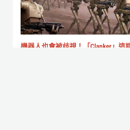
也
者
會
反
被
應
歧
視！
機器人也會被歧視！「Clanker」這
「Clanker」
怎樣走出《星際大戰》成為Z世代的
這
AI迷因？
詞
作者:
Oren君
/
2025-08-08
怎
中文可以翻成老鐵嗎？
樣
走
Read More »
出
《星
際