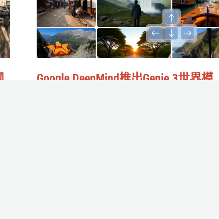
出
不
Genie
是
3
主
世
流？
界
詞
Google DeepMind推出Genie 3世界模
模
反
型：即時生成互動遊戲，為AI開闢
型：
往AGI的試煉場
即
作者:
庭庭迴旋踢
/
2025-08-08
時
什麼時候才能建立AI小鎮？
生
成
Read More »
互
動
遊