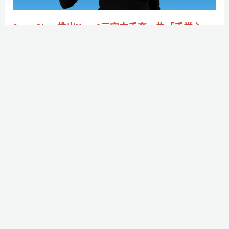
是
宙
誰？
手
SenseGlove推出Nova 2元宇宙手套，為「手掌心」
套，
模擬更細膩的觸覺回饋
為
作者:
大風吹微濕
/
2024-05-20
「手
沒事可以練一下握力。
掌
心」
Read More »
模
擬
更
拒
細
絕
膩
上
的
學
觸
的
覺
日
回