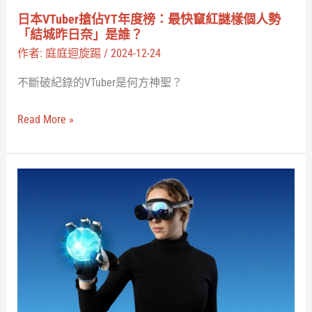
榜：
日本VTuber搶佔YT年度榜：最快竄紅謎樣個人勢
最
「結城昨日奈」是誰？
快
作者:
庭庭迴旋踢
/
2024-12-24
竄
不斷破紀錄的VTuber是何方神聖？
紅
謎
Read More »
樣
個
人
SenseGlove
勢
推
「結
出
城
Nova
昨
2
日
元
奈」
宇