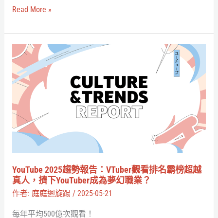
6
Read More »
大
重
點
YouTube
解
2025
讀
趨
勢
報
告：
VTuber
觀
看
YouTube 2025趨勢報告：VTuber觀看排名霸榜超越
排
真人，擠下YouTuber成為夢幻職業？
名
作者:
庭庭迴旋踢
/
2025-05-21
霸
每年平均500億次觀看！