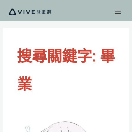
跳
至
主
要
內
容
搜尋關鍵字:
畢
業
VTuber