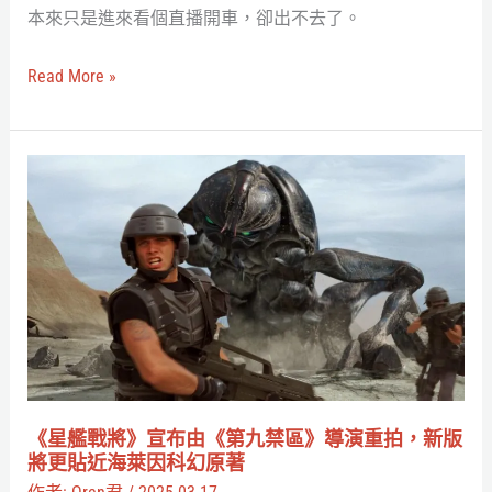
本來只是進來看個直播開車，卻出不去了。
聖？
一
Read More »
文
帶
你
《星
認
艦
識
戰
K-
將》
pop
宣
條
布
漫
由
風
《第
格
九
《星艦戰將》宣布由《第九禁區》導演重拍，新版
虛
禁
將更貼近海萊因科幻原著
擬
區》