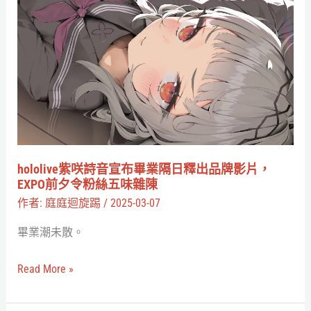
告
紫
別
咲
hololive
詩
音
宣
布
畢
業
hololive紫咲詩音宣布畢業隔日釋出品牌影片，
隔
EXPO前夕令粉絲五味雜陳
日
作者:
庭庭迴旋踢
/
2025-03-07
釋
畢業潮未散。
出
品
Read More »
牌
影