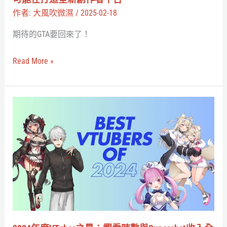
原
的
作者:
大風吹微濕
/
2025-02-18
著
Roblox」？
期待的GTA要回來了！
Rockstar
可
Read More »
能
在
打
2024
造
年
全
度
新
VTuber
創
之
作
最：
者
觀
平
看
台
時