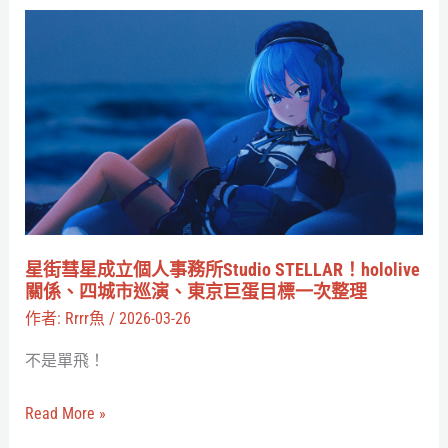
片，
星
EXPO
街
前
彗
夕
星
令
成
粉
立
絲
個
五
人
味
事
星街彗星成立個人事務所Studio STELLAR！hololive
雜
務
關係、四城市巡演、東京巨蛋目標一次整理
陳
所
作者:
Rrrr魚
/
2026-03-26
Studio
不是單飛！
STELLAR！
hololive
Read More »
關