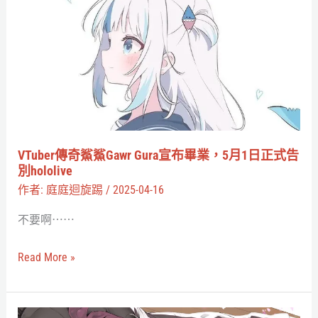
傳
奇
鯊
鯊
Gawr
Gura
宣
布
VTuber傳奇鯊鯊Gawr Gura宣布畢業，5月1日正式告
畢
別hololive
業，
作者:
庭庭迴旋踢
/
2025-04-16
5
不要啊⋯⋯
月
1
Read More »
日
正
式
hololive