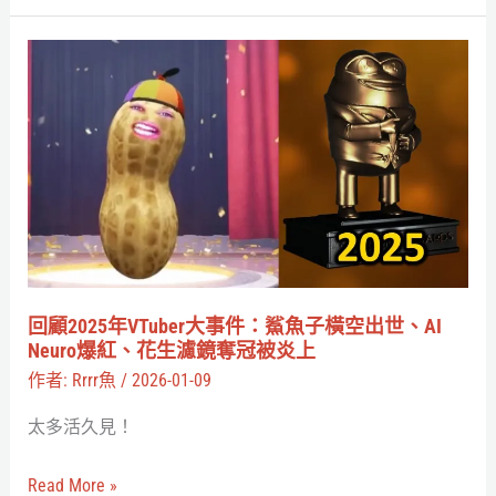
係、
四
回
城
顧
市
2025
巡
年
演、
VTuber
東
大
京
事
巨
件：
蛋
鯊
回顧2025年VTuber大事件：鯊魚子橫空出世、AI
目
魚
Neuro爆紅、花生濾鏡奪冠被炎上
標
子
作者:
Rrrr魚
/
2026-01-09
一
橫
太多活久見！
次
空
整
出
Read More »
理