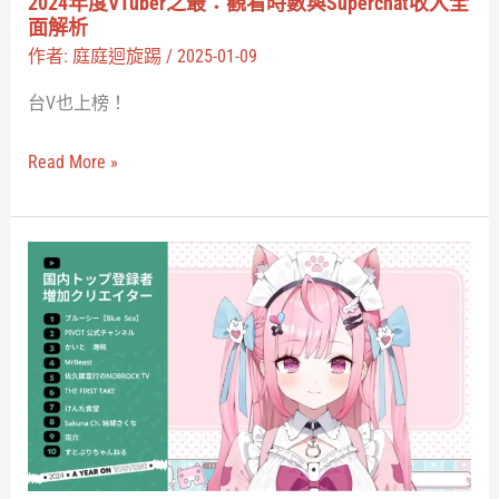
2024年度VTuber之最：觀看時數與Superchat收入全
數
面解析
與
作者:
庭庭迴旋踢
/
2025-01-09
Superchat
台V也上榜！
收
入
Read More »
全
面
解
日
析
本
VTuber
搶
佔
YT
年
度