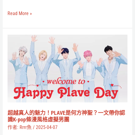
榜
超
Read More »
越
真
人，
超
擠
越
下
真
YouTuber
人
成
的
為
魅
夢
力！
幻
PLAVE
職
是
超越真人的魅力！PLAVE是何方神聖？一文帶你認
業？
何
識K-pop條漫風格虛擬男團
方
作者:
Rrrr魚
/
2025-04-07
神