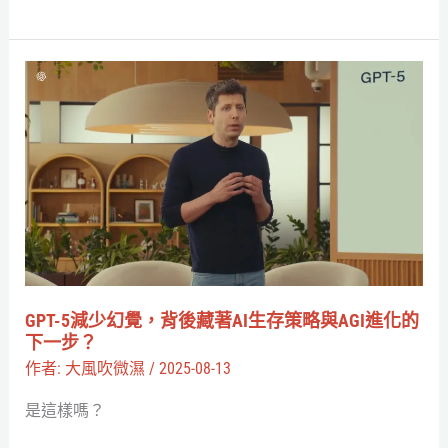
世、
AI
Neuro
GPT-
爆
5
紅、
減
花
少
生
幻
濾
覺，
鏡
背
奪
後
冠
藏
GPT-5減少幻覺，背後藏著AI生存策略與AGI進化的
被
著
下一步？
炎
AI
作者:
大風吹微濕
/
2025-08-13
上
生
是這樣嗎？
存