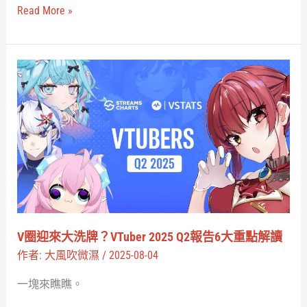
策
Read More »
略
與
AGI
V
進
圈
化
迎
的
來
下
大
一
洗
步？
牌？
VTuber
2025
V圈迎來大洗牌？VTuber 2025 Q2報告6大重點解讀
Q2
作者:
大風吹微濕
/
2025-08-04
報
一塊來瞧瞧。
告