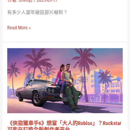
作者:
Oren君
/
2025-03-17
男
導
有多少人當年被這部片嚇到？
團
演
重
Read More »
拍，
新
版
《俠
將
盜
更
獵
貼
車
近
手
海
6》
萊
想
因
當
科
「大
《俠盜獵車手6》想當「大人的Roblox」？Rockstar
幻
人
可能在打造全新創作者平台