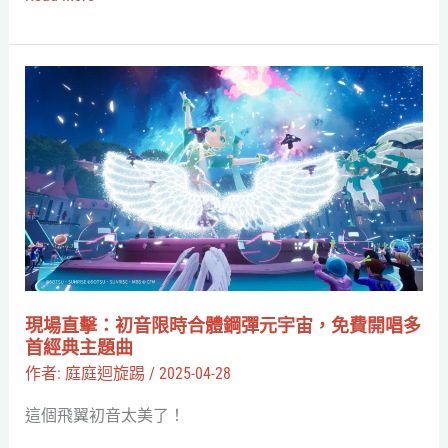
正
式
加
現
入！
場
從
直
兔
擊：
田
初
佩
音
克
限
拉
時
到
合
現場直擊：初音限時合體鋼彈元宇宙，免費開唱多
IRyS，
體
首經典主題曲
機
鋼
作者:
庭庭迴旋踢
/
2025-04-28
體
彈
這個飛翼初音太美了！
配
元
對