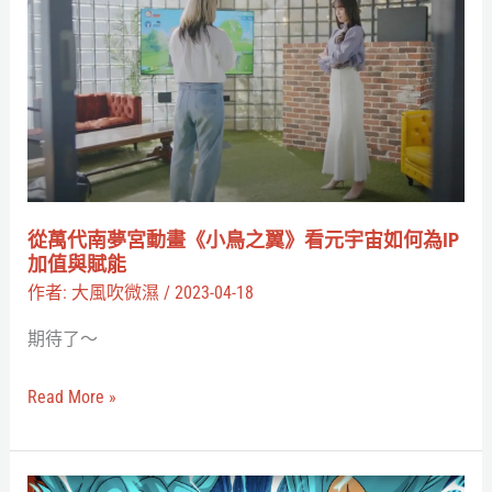
萬
代
南
夢
宮
動
畫
《小
從萬代南夢宮動畫《小鳥之翼》看元宇宙如何為IP
鳥
加值與賦能
之
作者:
大風吹微濕
/
2023-04-18
翼》
期待了～
看
元
Read More »
宇
宙
如
萬