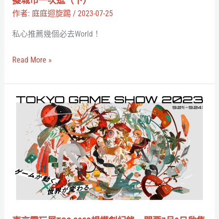
擬城市一次逛（下）
趣
Summer
作者:
庭庭迴旋踢
/
2023-07-25
三
私心推薦幾個必去World！
大
虛
Read More »
擬
城
市
東
一
京
次
電
逛
玩
（下）
展
TGS
2023
規
模