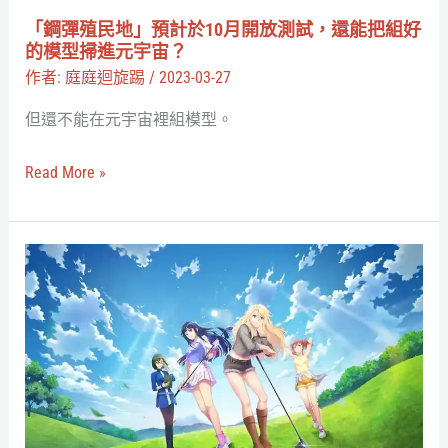
線
10
「鋼彈殖民地」預計於10月開放測試，還能把組好
上
月
的模型掃進元宇宙？
朝
開
作者:
庭庭迴旋踢
/
2023-03-27
聖！
放
但還不能在元宇宙裡組模型。
測
試，
Read More »
還
能
把
《小
組
鳥
好
之
的
翼》
模
辦
型
元
掃
宇