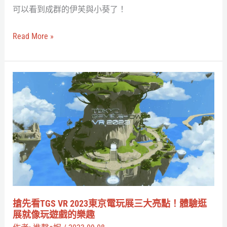
VIVERSE
可以看到成群的伊芙與小葵了！
虛
擬
Read More »
Cosplay
派
對、
搶
限
先
時
看
道
TGS
具
VR
等
2023
你
東
拿！
京
電
搶先看TGS VR 2023東京電玩展三大亮點！體驗逛
玩
展就像玩遊戲的樂趣
展