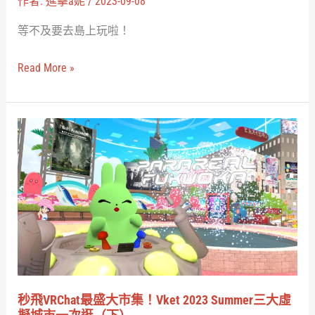
作者:
進擊a妮
/
2023-09-08
三
等不及要去島上玩啦！
大
亮
Read More »
點！
體
驗
秒
逛
飛
展
VRChat
就
最
像
盛
玩
大
遊
市
戲
集！
的
Vket
秒飛VRChat最盛大市集！Vket 2023 Summer三大虛
樂
2023