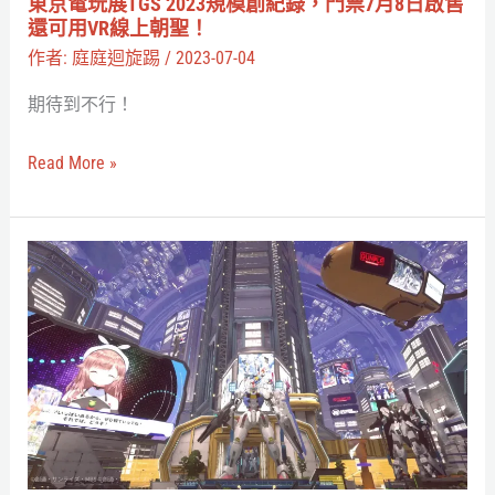
東京電玩展TGS 2023規模創紀錄，門票7月8日啟售
創
還可用VR線上朝聖！
紀
作者:
庭庭迴旋踢
/
2023-07-04
錄，
期待到不行！
門
票
Read More »
7
月
8
「鋼
日
彈
啟
殖
售
民
還
地」
可
預
用
計
VR
於