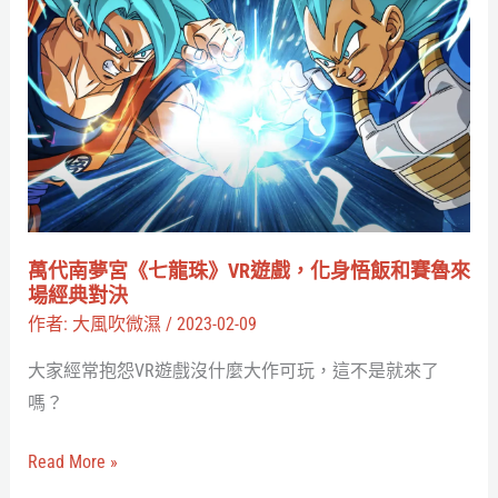
何
代
為
南
IP
夢
加
宮
值
《七
與
龍
賦
珠》
能
VR
萬代南夢宮《七龍珠》VR遊戲，化身悟飯和賽魯來
遊
場經典對決
戲，
作者:
大風吹微濕
/
2023-02-09
化
大家經常抱怨VR遊戲沒什麼大作可玩，這不是就來了
身
嗎？
悟
飯
Read More »
和