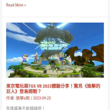
宇
Read More »
全
宙，
都
免
有
費
東
巧
開
京
思
唱
電
多
玩
首
展
經
TGS
典
VR
主
2023
題
體
東京電玩展TGS VR 2023體驗分享！驚見《進擊的
曲
驗
巨人》登島開戰？
分
作者:
進擊a妮
/
2023-09-25
享！
年度盛事不能錯過吧！