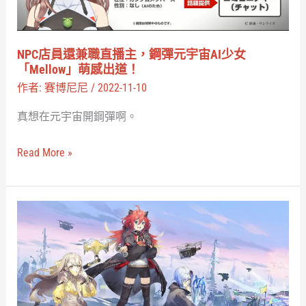
直
息！
播
主，
NPC店員還兼職直播主，鋼彈元宇宙AI少女
鋼
「Mellow」萌感出道！
彈
作者:
賽博尼尼
/
2022-11-10
元
真想在元宇宙開鋼彈啊。
宇
宙
Read More »
AI
少
女
這
「Mellow」
技
萌
能
感
我
出
也
道！