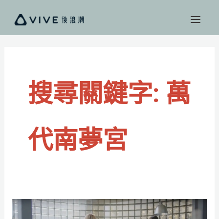
跳
至
主
要
內
容
搜尋關鍵字:
萬
代南夢宮
從