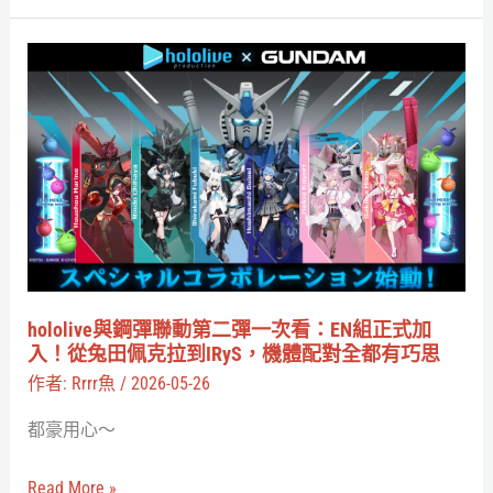
賽
魯
hololive
來
與
場
鋼
經
彈
典
聯
對
動
決
第
二
彈
hololive與鋼彈聯動第二彈一次看：EN組正式加
一
入！從兔田佩克拉到IRyS，機體配對全都有巧思
次
作者:
Rrrr魚
/
2026-05-26
看：
都豪用心～
EN
組
Read More »