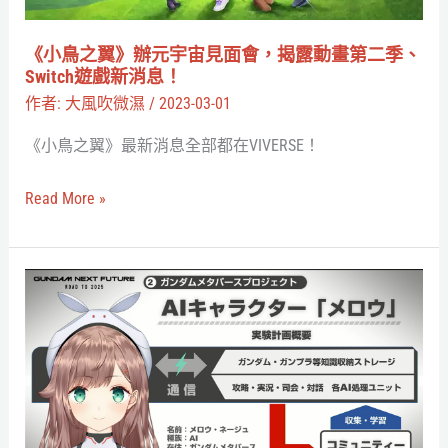
進
宙
元
見
《小鳥之翼》辦元宇宙見面會，揭露動畫第二季、
宇
面
Switch遊戲新消息！
宙？
會，
作者:
大風吹微濕
/
2023-03-01
揭
《小鳥之翼》最新消息全部都在VIVERSE！
露
動
Read More »
畫
第
二
NPC
季、
店
Switch
員
遊
還
戲
兼
新
職
消