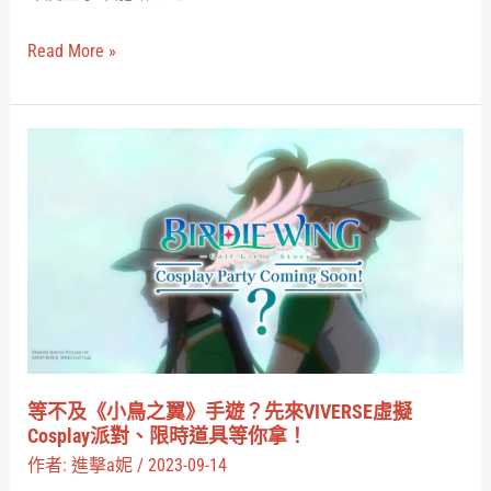
驚
見
Read More »
《進
擊
的
等
巨
不
人》
及
登
《小
島
鳥
開
之
戰？
翼》
手
遊？
等不及《小鳥之翼》手遊？先來VIVERSE虛擬
先
Cosplay派對、限時道具等你拿！
來
作者:
進擊a妮
/
2023-09-14