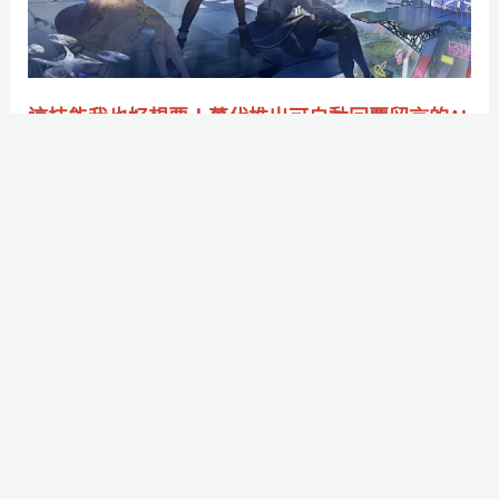
好
想
要！
萬
這技能我也好想要！萬代推出可自動回覆留言的AI
代
Vtuber￼
推
作者:
賽博尼尼
/
2022-10-08
出
不用再吵了，我婆是軟體我驕傲。
可
自
Read More »
動
回
覆
現
留
場
言
直
的
擊！
AI