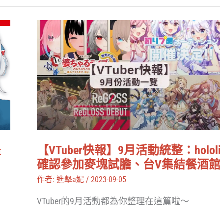
虹
社
【VTuber
與
快
元
報】
祖
9
VTuber
月
現
活
身
動
助
統
【VTuber快報】9月活動統整：hololi
是
陣？
整：
確認參加麥塊試膽、台V集結餐酒
hololive
作者:
進擊a妮
/
2023-09-05
確
VTuber的9月活動都為你整理在這篇啦～
認