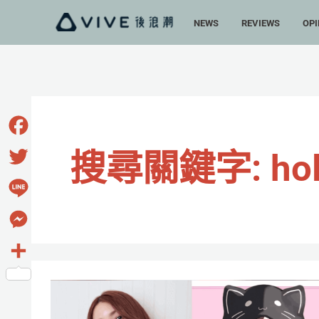
跳
NEWS
REVIEWS
OPI
至
主
要
內
容
Facebook
搜尋關鍵字:
ho
Twitter
Line
Messenger
分
前
享
早