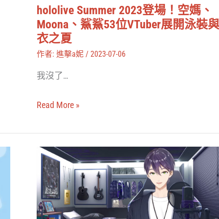
Moona、
hololive Summer 2023登場！空媽、
動
鯊
Moona、鯊鯊53位VTuber展開泳裝
鯊
衣之夏
53
作者:
進擊a妮
/
2023-07-06
位
我沒了…
VTuber
展
Read More »
開
泳
裝
彩
與
虹
浴
社
衣
劍
之
持