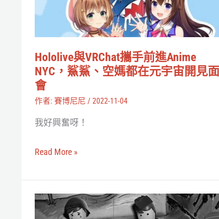
前
進
Anime
Hololive與VRChat攜手前進Anime
NYC，
NYC，鯊鯊、空媽都在元宇宙開見
鯊
會
鯊、
作者:
賽博尼尼
/
2022-11-04
空
我好興奮呀！
媽
都
Read More »
在
元
宇
從
宙
Rec