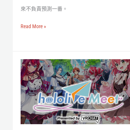
難
來不負責預測一番。
不
成
Read More »
首
間
VTuber
Live
COVER
House
宣
即
佈
將
與
問
VRChat
世？
結
盟，