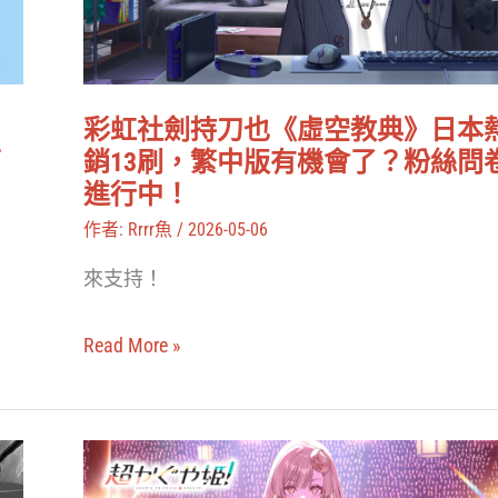
夏
刀
也
《虛
彩虹社劍持刀也《虛空教典》日本
空
銷13刷，繁中版有機會了？粉絲問
面
教
進行中！
典》
作者:
Rrrr魚
/
2026-05-06
日
來支持！
本
熱
Read More »
銷
13
刷，
月
繁
讀