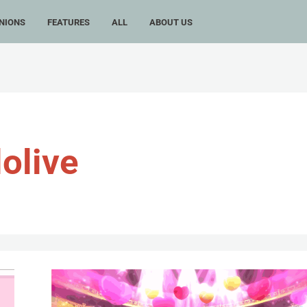
NIONS
FEATURES
ALL
ABOUT US
lolive
光
之