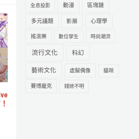
動漫
區塊鏈
全息投影
多元議題
心理學
影展
搖滾樂
數位孿生
時尚潮流
流行文化
科幻
藝術文化
虛擬偶像
貓咪
賽博龐克
錢途不明
ve
館！