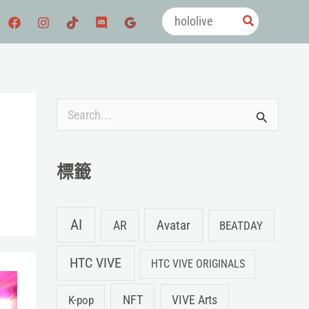
搜
尋：
搜
尋
關
標籤
鍵
字
AI
Avatar
AR
BEATDAY
:
HTC VIVE
HTC VIVE ORIGINALS
NFT
K-pop
VIVE Arts