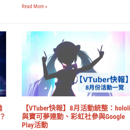
參
Read More »
加
麥
塊
【VTuber
試
快
膽、
報】
台
8
V
月
集
活
結
動
餐
統
酒
【VTuber快報】8月活動統整：hololi
難
整：
與寶可夢連動、彩虹社參與Google
世？
館！
hololive
Play活動