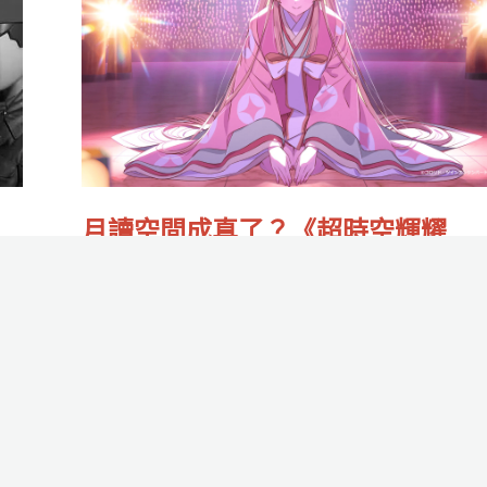
中
空
版
間
有
成
機
真
會
了？
了？
《超
月讀空間成真了？《超時空輝耀
粉
時
姬！》在三麗鷗VRChat音樂祭限時
絲
空
費開唱！
問
輝
作者:
Rrrr魚
/
2026-02-10
卷
耀
進
想追輝耀姬「線下」，可別錯過！
姬！》
行
在
Read More »
中！
三