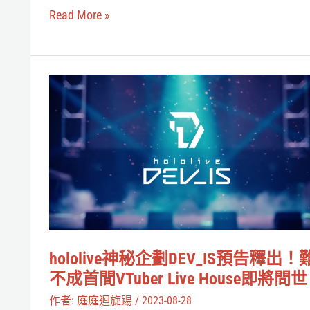
是
Read More »
hololive
TW
一
hololive
期
神
生
秘
前
企
奏？
劃
DEV_IS
預
告
hololive神秘企劃DEV_IS預告釋出！
釋
不成首間VTuber Live House即將問
出！
作者:
庭庭迴旋踢
/
2023-08-28