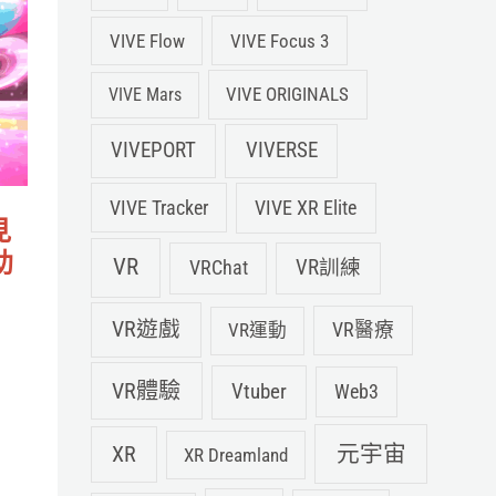
VIVE Flow
VIVE Focus 3
VIVE ORIGINALS
VIVE Mars
VIVEPORT
VIVERSE
VIVE XR Elite
VIVE Tracker
見
助
VR
VRChat
VR訓練
VR遊戲
VR運動
VR醫療
VR體驗
Vtuber
Web3
元宇宙
XR
XR Dreamland