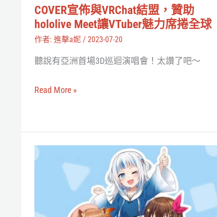
贊
COVER宣佈與VRChat結盟，贊助
助
hololive Meet讓VTuber魅力席捲全球
hololive
作者:
進擊a妮
/
2023-07-20
Meet
聽說有亞洲首場3D巡迴演唱會！太讚了吧～
讓
VTuber
Read More »
魅
力
席
捲
Hololive
全
與
球
VRChat
攜
手