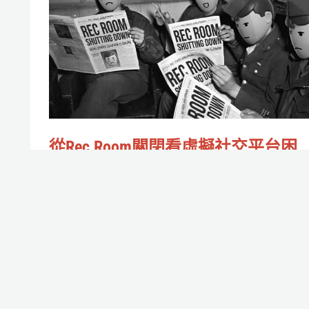
開
Room
見
關
面
閉
會
看
虛
擬
從Rec Room關閉看虛擬社交平台困
社
境：VRChat的優勢與隱憂一次解析
交
作者:
Rrrr魚
/
2026-04-14
平
不要啊！
台
困
Read More »
境：
VRChat