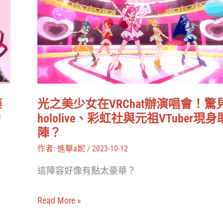
美
少
女
在
VRChat
辦
藤
光之美少女在VRChat辦演唱會！驚
演
動
hololive、彩虹社與元祖VTuber現身
唱
陣？
會！
作者:
進擊a妮
/
2023-10-12
驚
這陣容好像有點太豪華？
見
hololive、
Read More »
彩