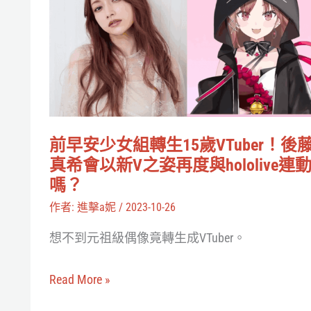
安
少
女
組
轉
生
前早安少女組轉生15歲VTuber！後
15
真希會以新V之姿再度與hololive連
歲
嗎？
VTuber！
作者:
進擊a妮
/
2023-10-26
後
想不到元祖級偶像竟轉生成VTuber。
藤
真
Read More »
希