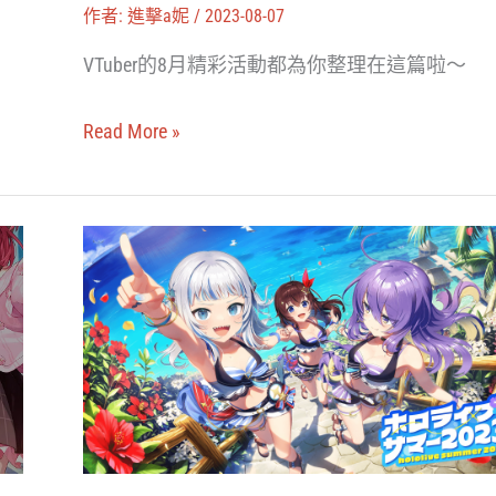
與
作者:
進擊a妮
/
2023-08-07
寶
VTuber的8月精彩活動都為你整理在這篇啦～
可
夢
Read More »
連
動、
彩
hololive
虹
Summer
社
2023
參
登
與
場！
Google
空
Play
媽、
活