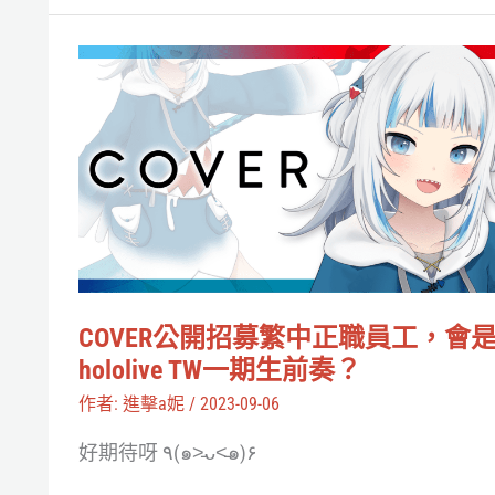
會
以
COVER
新
公
V
開
之
招
姿
募
再
繁
度
中
與
正
COVER公開招募繁中正職員工，會
hololive
職
hololive TW一期生前奏？
連
員
作者:
進擊a妮
/
2023-09-06
動
工，
嗎？
好期待呀 ٩(๑˃̵ᴗ˂̵๑)۶
會