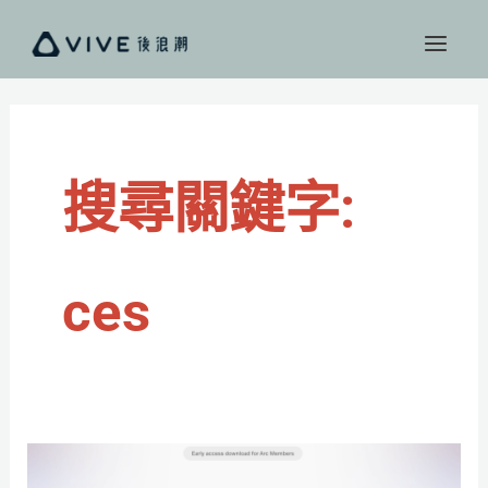
跳
至
主
要
內
容
搜尋關鍵字:
ces
Dia