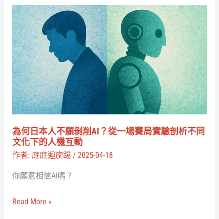
鵝》
為
艾
何
洛
日
諾
本
夫
人
斯
不
基
願
工
剝
作
削
為何日本人不願剝削AI？從一場賽局實驗剖析不同
室
AI？
文化下的人機互動
將
從
作者:
庭庭迴旋踢
/
2025-04-18
與
一
你願意相信AI嗎？
Google
場
合
賽
Read More »
作
局