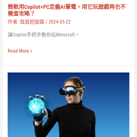
電，
微軟用Copilot+PC定義AI筆電，用它玩遊戲再也不
釋
用
需查攻略？
它
作者:
庭庭迴旋踢
/
2024-05-22
玩
讓Copilot手把手教你玩Minecraft。
遊
戲
Read More »
再
也
不
SenseGlove
需
推
查
出
攻
Nova
略？
2
元
宇