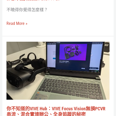
分
不曉得你覺得怎麼樣？
認
同
Read More »
調
查
報
你
告
不
出
知
爐，
道
5
的
個
VIVE
重
Hub：
點
VIVE
整
Focus
你不知道的VIVE Hub：VIVE Focus Vision無損PCVR
理
Vision
串流、混合實境辦公、全身追蹤的秘密