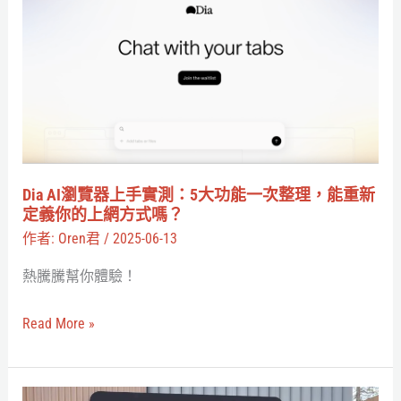
AI
瀏
覽
器
上
手
實
測：
Dia AI瀏覽器上手實測：5大功能一次整理，能重新
5
定義你的上網方式嗎？
大
作者:
Oren君
/
2025-06-13
功
熱騰騰幫你體驗！
能
一
Read More »
次
整
理，
好