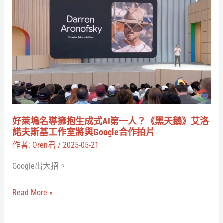
能
萊
重
塢
新
名
定
導
義
擁
你
抱
的
生
上
成
好萊塢名導擁抱生成式AI第一人？《黑天鵝》艾洛
網
式
諾夫斯基工作室將與Google合作拍片
方
AI
作者:
Oren君
/
2025-05-21
式
第
Google出大招。
嗎？
一
人？
Read More »
《黑
天