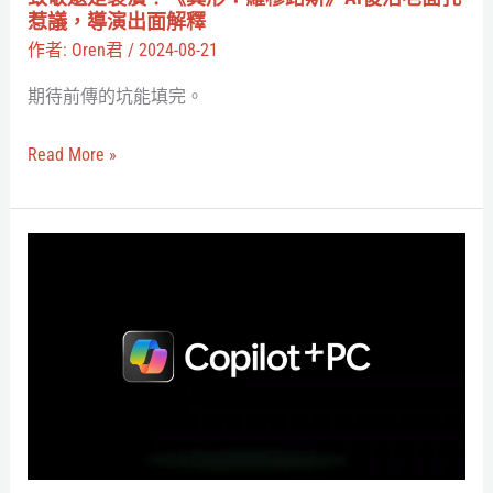
的
穆
惹議，導演出面解釋
秘
路
作者:
Oren君
/
2024-08-21
密
斯》
期待前傳的坑能填完。
AI
復
Read More »
活
老
面
微
孔
軟
惹
用
議，
Copilot+PC
導
定
演
義
出
AI
面
筆
解