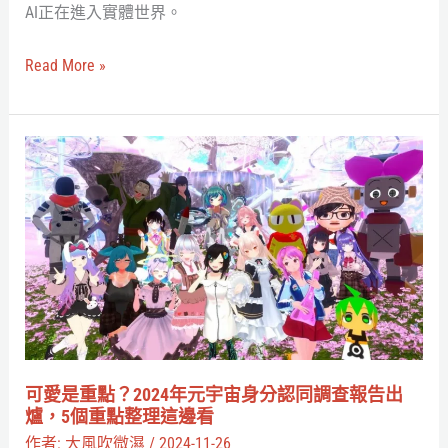
AI正在進入實體世界。
後，
OpenAI
Read More »
也
宣
布
可
加
愛
入
是
「人
重
型
點？
機
2024
器
年
人」
元
賽
宇
可愛是重點？2024年元宇宙身分認同調查報告出
道
宙
爐，5個重點整理這邊看
身
作者:
大風吹微濕
/
2024-11-26