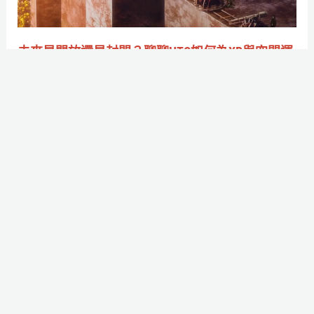
是
饋
封
閉？
未來是開放還是封閉？聊聊HTC如何為XR與空間運
聊
算打造開放生態系
聊
作者:
庭庭迴旋踢
/
2024-05-09
HTC
究竟是開放了什麼呢？
如
何
Read More »
為
XR
與
印
空
象
間
派
運
150
算
週
打
年：