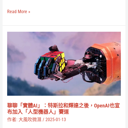
合
以
Read More »
後
電
影
聊
用
聊
了
「實
哪
體
些
AI」：
AI
特
要
斯
註
拉
明
和
聊聊「實體AI」：特斯拉和輝達之後，OpenAI也宣
輝
布加入「人型機器人」賽道
達
作者:
大風吹微濕
/
2025-01-13
之