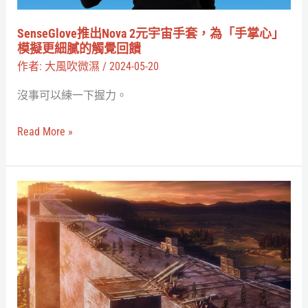
宙
手
SenseGlove推出Nova 2元宇宙手套，為「手掌心」
套，
模擬更細膩的觸覺回饋
為
作者:
大風吹微濕
/
2024-05-20
「手
沒事可以練一下握力。
掌
心」
Read More »
模
擬
更
未
細
來
膩
是
的
開
觸
放
覺
還
回