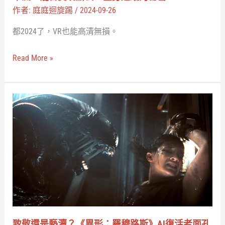
這
無
作者:
庭庭迴旋踢
/
2024-09-26
邊
損
都2024了，VR也能高清無損。
看
PCVR
串
Read More »
流、
混
合
致
實
敬
境
還
辦
是
公、
褻
全
瀆？
身
《異
追
形：
蹤
羅
致敬還是褻瀆？《異形：羅穆路斯》AI復活老面孔