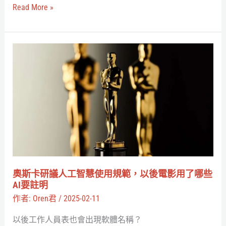
《魔
Read More »
戒》
黃
金
奧
森
斯
林，
卡
聊
研
聊
議
它
人
們
工
如
智
何
慧
奧斯卡研議人工智慧使用規範，以後電影用了哪些
在
使
AI要註明
VR
用
作者:
Oren君
/
2025-02-11
裡
規
以後工作人員表也會出現軟體名稱？
重
範，