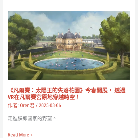
拍
實
片
驗
《凡
剖
爾
析
賽：
不
太
同
陽
文
王
化
的
下
失
的
落
《凡爾賽：太陽王的失落花園》今春開展， 透過
人
花
VR在凡爾賽宮原地穿越時空！
機
園》
作者:
Oren君
/
2025-03-06
互
今
走進朕即國家的野望。
動
春
開
Read More »