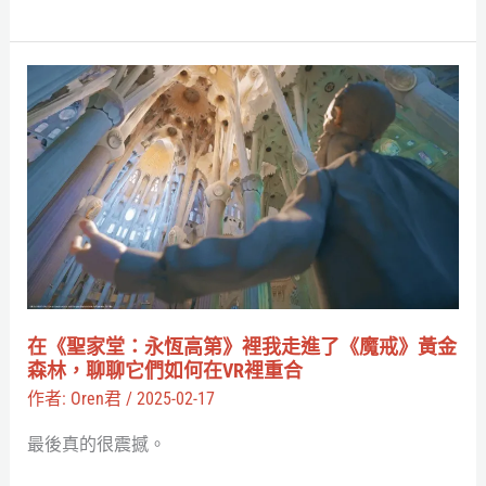
展，
透
過
在
VR
《聖
在
家
凡
堂：
爾
永
賽
恆
宮
高
原
第》
地
裡
在《聖家堂：永恆高第》裡我走進了《魔戒》黃金
穿
我
森林，聊聊它們如何在VR裡重合
越
走
作者:
Oren君
/
2025-02-17
時
進
最後真的很震撼。
空！
了