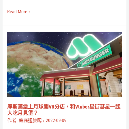
到
Read More »
高
圓
寺
摩
感
斯
受
漢
阿
堡
波
上
舞
月
的
球
慶
開
典
VR
摩斯漢堡上月球開VR分店，和Vtuber星街彗星一起
魅
分
大吃月見堡？
力
店，
作者:
庭庭迴旋踢
/
2022-09-09
和