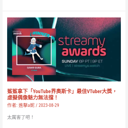
台
V、
企
鯊
業
鯊
勢、
拿
個
下
人
「YouTube
勢
界
大
奧
集
斯
結！
卡」
鯊鯊拿下「YouTube界奧斯卡」最佳VTuber大獎，
最
虛擬偶像魅力無法擋！
佳
作者:
進擊a妮
/
2023-08-29
VTuber
太厲害了吧！
大