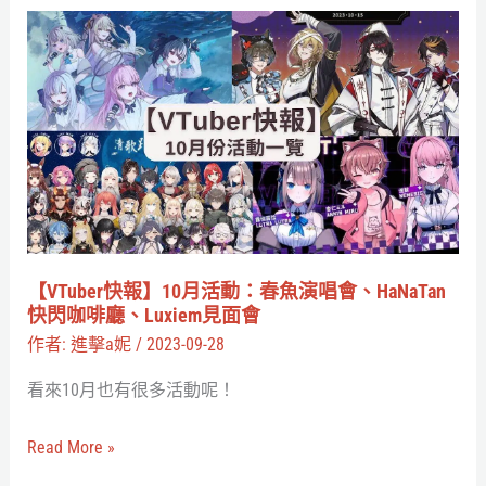
門
【VTuber
團、
快
彩
報】
虹
10
社
月
EN
活
新
動：
人
春
出
魚
【VTuber快報】10月活動：春魚演唱會、HaNaTan
道！
演
快閃咖啡廳、Luxiem見面會
唱
作者:
進擊a妮
/
2023-09-28
會、
看來10月也有很多活動呢！
HaNaTan
快
Read More »
閃