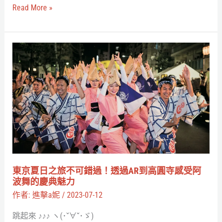
獎，
Read More »
虛
擬
偶
東
像
京
魅
夏
力
日
無
之
法
旅
擋！
不
可
錯
東京夏日之旅不可錯過！透過AR到高圓寺感受阿
過！
波舞的慶典魅力
透
作者:
進擊a妮
/
2023-07-12
過
跳起來 ♪♪♪ ヽ(･ˇ∀ˇ･ゞ)
AR