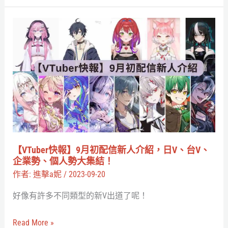
咖
啡
【VTuber
廳、
快
Luxiem
報】
見
9
面
月
會
初
配
信
新
【VTuber快報】9月初配信新人介紹，日V、台V、
人
企業勢、個人勢大集結！
介
作者:
進擊a妮
/
2023-09-20
紹，
好像有許多不同類型的新V出道了呢！
日
V、
Read More »