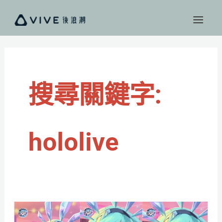
跳
至
主
要
內
容
搜尋關鍵字:
hololive
《英