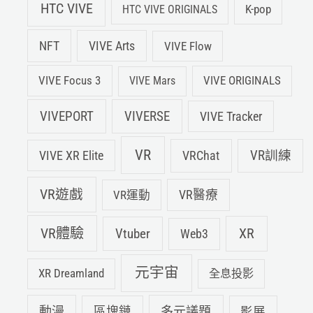
HTC VIVE
K-pop
HTC VIVE ORIGINALS
NFT
VIVE Arts
VIVE Flow
VIVE Focus 3
VIVE ORIGINALS
VIVE Mars
VIVEPORT
VIVERSE
VIVE Tracker
VR
VIVE XR Elite
VRChat
VR訓練
VR遊戲
VR運動
VR醫療
VR體驗
Vtuber
XR
Web3
元宇宙
XR Dreamland
全息投影
動漫
多元議題
區塊鏈
影展