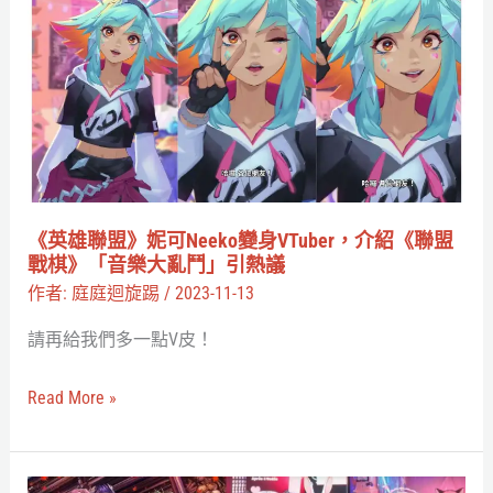
雄
聯
盟》
妮
可
Neeko
變
身
《英雄聯盟》妮可Neeko變身VTuber，介紹《聯盟
VTuber，
戰棋》「音樂大亂鬥」引熱議
介
作者:
庭庭迴旋踢
/
2023-11-13
紹
請再給我們多一點V皮！
《聯
盟
Read More »
戰
棋》
「音
【VTuber