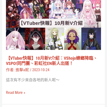
樂
快
大
報】
亂
10
鬥」
月
引
新
熱
V
議
介
紹：
【VTuber快報】10月新V介紹：VShojo蟑螂降臨、
VShojo
VSPO!同門團、彩虹社EN新人出道！
蟑
作者:
進擊a妮
/
2023-10-24
螂
這次有不少來自各地的新人呢～
降
臨、
Read More »
VSPO!
同