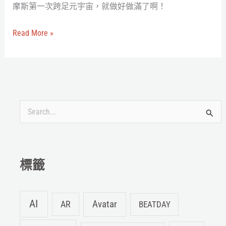
摩斯第一次跨足元宇宙，就做好做滿了啊！
Vtuber
星
Read More »
街
彗
星
一
起
搜
大
吃
尋
月
關
見
鍵
標籤
堡？
字
:
AI
Avatar
AR
BEATDAY