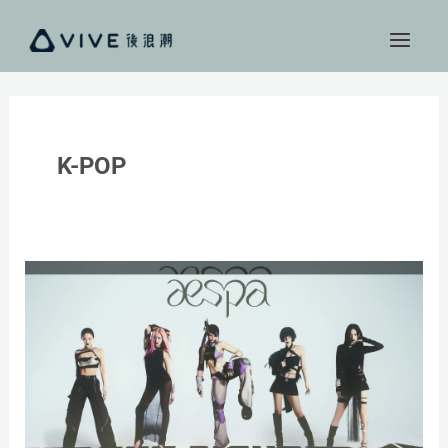
跳
至
主
要
內
容
K-POP
《快
打
旋
風
6》
攜