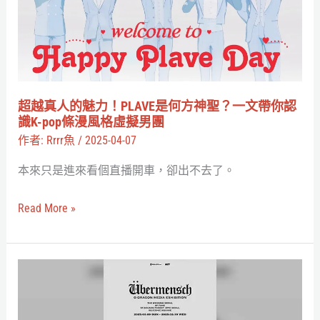
粉
的
絲
魅
力！
PLAVE
是
超越真人的魅力！PLAVE是何方神聖？一文帶你認
何
識K-pop條漫風格虛擬男團
方
作者:
Rrrr魚
/
2025-04-07
神
本來只是進來看個直播開車，卻出不去了。
聖？
一
Read More »
文
帶
你
G-
認
Dragon
識
回