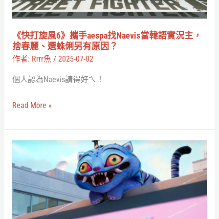
手
aespa
找
《快打旋風6》攜手aespa找Naevis當韓語實況主，
Naevis
捨春麗、選蛛俐另有原因？
當
作者:
Rrrr魚
/
2025-07-02
韓
個人認為Naevis請得好ㄟ！
語
實
Read More »
況
主，
捨
不
春
只
麗、
有
選
TWICE！
蛛
《K-
俐
Pop