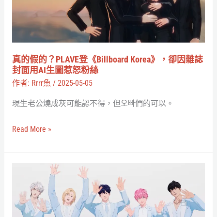
老
登
虎
《Billboard
Derpy
Korea》，
背
卻
真的假的？PLAVE登《Billboard Korea》，卻因雜誌
後
因
封面用AI生圖惹怒粉絲
的
雜
作者:
Rrrr魚
/
2025-05-05
文
誌
現生老公燒成灰可能認不得，但오빠們的可以。
化
封
密
面
Read More »
碼
用
AI
生
超
圖
越
惹
真
怒
人