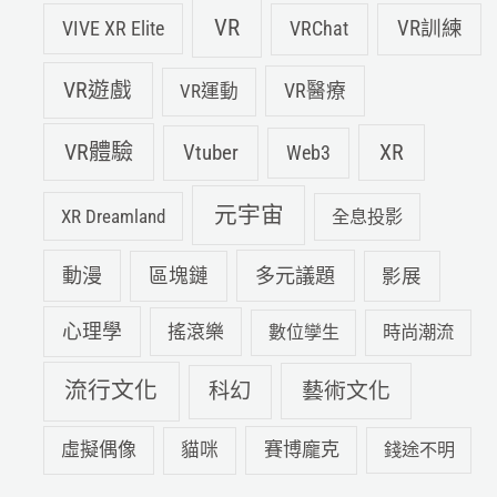
VR
VIVE XR Elite
VRChat
VR訓練
VR遊戲
VR運動
VR醫療
VR體驗
Vtuber
XR
Web3
元宇宙
XR Dreamland
全息投影
動漫
多元議題
區塊鏈
影展
心理學
搖滾樂
數位孿生
時尚潮流
流行文化
科幻
藝術文化
虛擬偶像
賽博龐克
貓咪
錢途不明