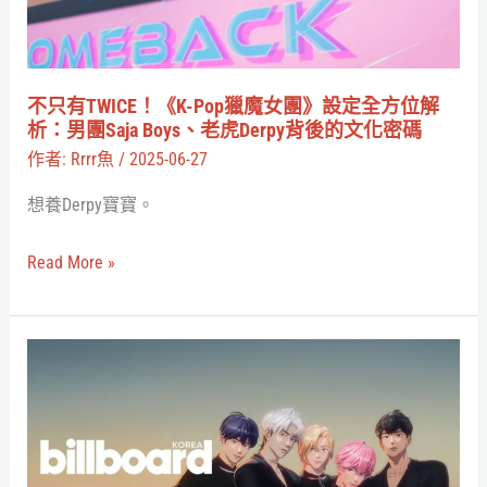
另
獵
有
魔
原
女
不只有TWICE！《K-Pop獵魔女團》設定全方位解
因？
團》
析：男團Saja Boys、老虎Derpy背後的文化密碼
設
作者:
Rrrr魚
/
2025-06-27
定
想養Derpy寶寶。
全
方
Read More »
位
解
析：
真
男
的
團
假
Saja
的？
Boys、
PLAVE