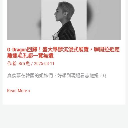
K-
歸！
pop
盛
條
大
漫
舉
風
辦
格
沉
G-Dragon回歸！盛大舉辦沉浸式展覽，瞬間拉近距
虛
浸
離連毛孔都一覽無遺
擬
式
作者:
Rrrr魚
/
2025-03-11
男
展
真羨慕在韓國的姐妹們，好想到現場看志龍扭，Q
團
覽，
瞬
Read More »
間
拉
近
距