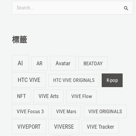
離
搜
連
毛
尋
孔
關
都
鍵
標籤
一
字
覽
:
無
AI
Avatar
AR
BEATDAY
遺
HTC VIVE
K-pop
HTC VIVE ORIGINALS
NFT
VIVE Arts
VIVE Flow
VIVE Focus 3
VIVE ORIGINALS
VIVE Mars
VIVEPORT
VIVERSE
VIVE Tracker