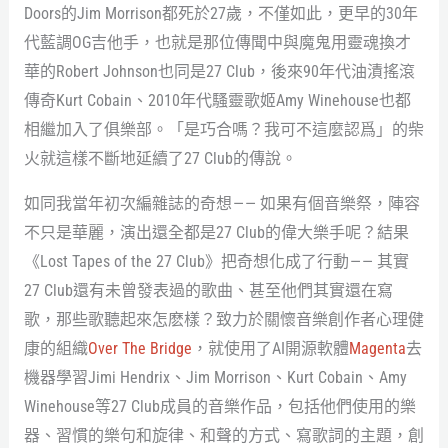
Doors的Jim Morrison都死於27歲，不僅如此，更早的30年
代藍調OG吉他手，也就是那位傳聞中與魔鬼用靈魂換才
華的Robert Johnson也同是27 Club，後來90年代油漬搖滾
傳奇Kurt Cobain、2010年代騷靈歌姬Amy Winehouse也都
相繼加入了俱樂部。「是巧合嗎？我可不這麼認爲」的柴
火就這樣不斷地延續了27 Club的傳說。
如同我當年初次編雜誌的奇想 — — 如果有個音樂祭，陣容
不只是華麗，演出還全都是27 Club的偉大樂手呢？結果
《Lost Tapes of the 27 Club》把奇想化成了行動 — — 其實
27 Club還有未曾發表過的歌曲、甚至他們其實還在寫
歌，那些歌聽起來怎麽樣？致力於關懷音樂創作者心理健
康的組織
Over The Bridge
，就使用了AI開源軟體
Magenta
去
機器學習Jimi Hendrix、Jim Morrison、Kurt Cobain、Amy
Winehouse等27 Club成員的音樂作品，包括他們使用的樂
器、習慣的樂句和旋律、和聲的方式、寫歌詞的主題，創