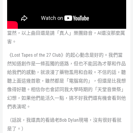
當然，以上曲目還是請「真人」樂團錄音，AI還沒那麼厲
害。
《Lost Tapes of the 27 Club》的起心動念是好的。我們當
然知道創作是一條孤獨的道路，但也不能因為才華和作品
給我們的感動，就浪漫了藥物濫用和自殺。不信的話，聽
聽上面這幾首歌，雖然都是「電腦寫的」，但還是比我想
像得好聽。相信你也會認同我大學時期的「天堂音樂祭」
幻想，如果他們能活久一點，搞不好我們還有機會看到他
們表演呢。
（話說，我還真的看過老Bob Dylan現場，沒有很好看就
是了。）