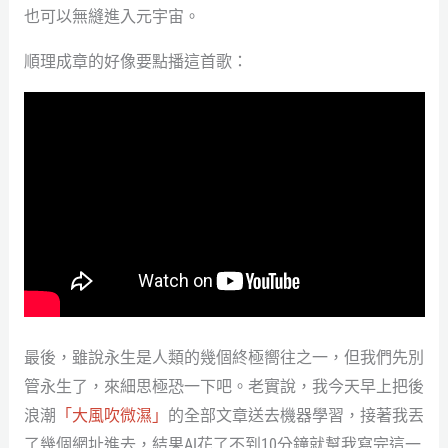
也可以無縫進入元宇宙。
順理成章的好像要點播這首歌：
最後，雖說永生是人類的幾個終極嚮往之一，但我們先別
管永生了，來細思極恐一下吧。老實說，我今天早上把後
浪潮
「大風吹微濕」
的全部文章送去機器學習，接著我丟
了幾個網址進去，結果AI花了不到10分鐘就幫我寫完這一