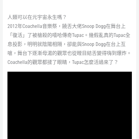
人類可以在元宇宙永生嗎？
2012年Coachella音樂祭，饒舌大佬Snoop Dogg在舞台上
「復活」了被槍殺的嘻哈傳奇Tupac。幾假亂真的Tupac全
息投影，明明就陰陽相隔，卻能與Snoop Dogg在台上互
嗆，舞台下逐漸母湯的觀眾也從瞠目結舌變得嗨到爆炸。
Coachella的觀眾都揉了眼睛，Tupac怎麼活過來了？