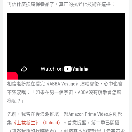
再信什麼換膚保養品了，真正的抗老化技術在這邊：
相信老粉絲在看完《ABBA Voyage》演唱會後，心中也會
不禁感嘆：「如果在另一個宇宙，ABBA沒有解散會怎麼
樣呢？」
先前，我曾在後浪潮推坑一部Amazon Prime Video原創影
集
《上載新生》（Upload）
。善意提醒，第二季已開播
（雖然我還沒找時間看）。劇情基本設定就是「元宇宙永