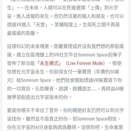
生」 — — 在未來，人類可以在死後選擇「上傳」到元宇
宙，進入虛擬的來生。而仍然活著的親人和朋友，也可以
透過VR進入「天堂」。某種程度上，生與死之間不再是
最遙遠的距離。
這樣科幻的未來場景，距離實現或許沒有我們想的那般遙
遠。建立在區塊鏈上的VR社交平台Somnium Space前陣子
發佈了新功能
「永生模式」（Live Forever Mode）
，假使
你想在元宇宙永生，你就得支付一筆費用（年費約50美
元）給Somnium Space，他們就會開始透過VR裝置錄下你
的一切資訊，比如聲音、語調、肢體語言……，再經由AI機
器學習創造出元宇宙版本的你。
要是你哪天不幸出了意外，你的親朋好友仍然可以到元宇
宙找你，雖然並不是真正的你，但Somnium Space相信，
你在元宇宙的AI分身能夠真偽難辨。沒想到吧，生命產業