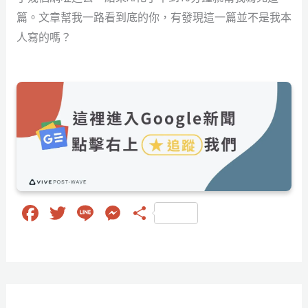
篇。文章幫我一路看到底的你，有發現這一篇並不是我本
人寫的嗎？
Fa
T
Li
M
分
ce
wi
ne
es
享
bo
tt
se
ok
er
ng
er