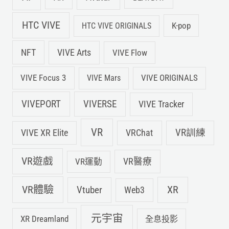
HTC VIVE
K-pop
HTC VIVE ORIGINALS
NFT
VIVE Arts
VIVE Flow
VIVE Focus 3
VIVE ORIGINALS
VIVE Mars
VIVEPORT
VIVERSE
VIVE Tracker
VR
VIVE XR Elite
VRChat
VR訓練
VR遊戲
VR運動
VR醫療
VR體驗
Vtuber
XR
Web3
元宇宙
XR Dreamland
全息投影