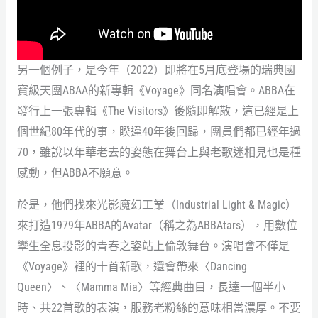
另一個例子，是今年（2022）即將在5月底登場的瑞典國
寶級天團ABAA的新專輯《Voyage》同名演唱會。ABBA在
發行上一張專輯《The Visitors》後隨即解散，這已經是上
個世紀80年代的事，睽違40年後回歸，團員們都已經年過
70，雖說以年華老去的姿態在舞台上與老歌迷相見也是種
感動，但ABBA不願意。
於是，他們找來光影魔幻工業（Industrial Light & Magic）
來打造1979年ABBA的Avatar（稱之為ABBAtars），用數位
孿生全息投影的青春之姿站上倫敦舞台。演唱會不僅是
《Voyage》裡的十首新歌，還會帶來〈Dancing
Queen〉、〈Mamma Mia〉等經典曲目，長達一個半小
時、共22首歌的表演，服務老粉絲的意味相當濃厚。不要