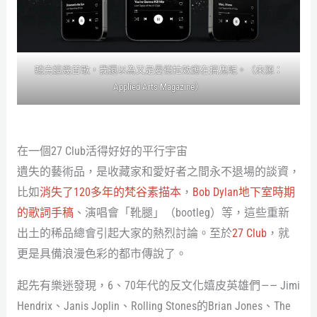
聽完這幾首歌，我還以為又是曼德拉效應在搞鬼呢。（來源：
Applied Arts Magazine
）
在一個27 Club活得好好的平行宇宙
遺失的藝術品，是收藏家和愛好者之間永不退場的談資，
比如
消失了120多年的梵谷素描本
，
Bob Dylan地下室時期
的歌詞手稿
、演唱會「靴腿」（bootleg）等，這些重新
出土的稀品總會引起大家的熱烈討論。至於
27 Club
，就
更是具備浪漫色彩的都市傳說了。
起先有樂迷發現，6、70年代的反文化嬉皮英雄們 — — Jimi
Hendrix、Janis Joplin、Rolling Stones的Brian Jones、The