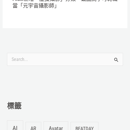
當「元宇宙攝影師」
搜
尋
關
鍵
字
標籤
:
AI
Avatar
AR
BEATDAY