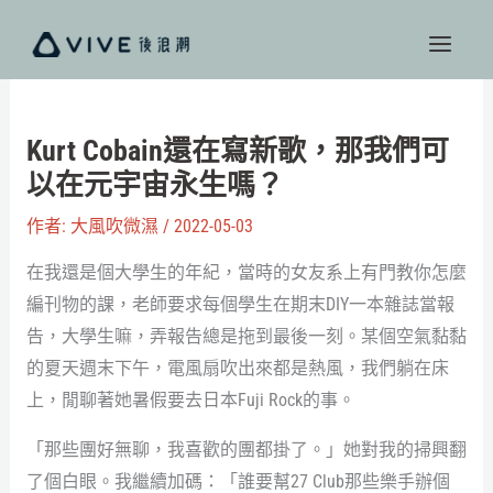
跳
至
主
要
內
Kurt Cobain還在寫新歌，那我們可
容
以在元宇宙永生嗎？
作者:
大風吹微濕
/
2022-05-03
在我還是個大學生的年紀，當時的女友系上有門教你怎麼
編刊物的課，老師要求每個學生在期末DIY一本雜誌當報
告，大學生嘛，弄報告總是拖到最後一刻。某個空氣黏黏
的夏天週末下午，電風扇吹出來都是熱風，我們躺在床
上，閒聊著她暑假要去日本Fuji Rock的事。
「那些團好無聊，我喜歡的團都掛了。」她對我的掃興翻
了個白眼。我繼續加碼：「誰要幫27 Club那些樂手辦個