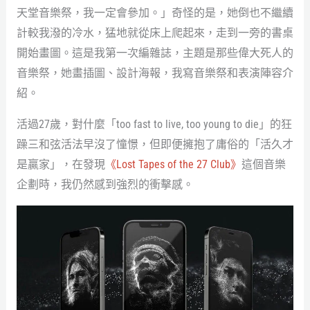
天堂音樂祭，我一定會參加。」奇怪的是，她倒也不繼續
計較我潑的冷水，猛地就從床上爬起來，走到一旁的書桌
開始畫圖。這是我第一次編雜誌，主題是那些偉大死人的
音樂祭，她畫插圖、設計海報，我寫音樂祭和表演陣容介
紹。
活過27歲，對什麼「too fast to live, too young to die」的狂
躁三和弦活法早沒了憧憬，但即便擁抱了庸俗的「活久才
是贏家」，在發現
《Lost Tapes of the 27 Club》
這個音樂
企劃時，我仍然感到強烈的衝擊感。