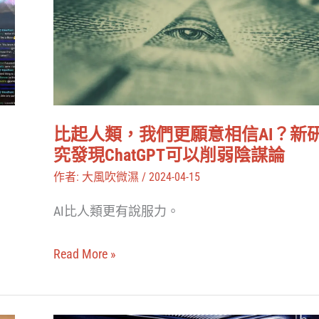
人
類，
我
們
更
願
比起人類，我們更願意相信AI？新
意
究發現ChatGPT可以削弱陰謀論
相
作者:
大風吹微濕
/
2024-04-15
信
AI比人類更有說服力。
AI？
新
Read More »
研
究
發