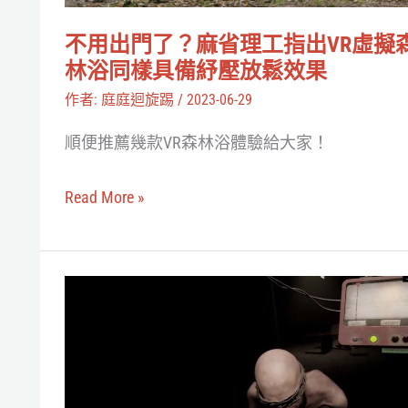
顯
理
著
不用出門了？麻省理工指出VR虛擬
工
效
林浴同樣具備紓壓放鬆效果
指
果
作者:
庭庭迴旋踢
/
2023-06-29
出
順便推薦幾款VR森林浴體驗給大家！
VR
虛
Read More »
擬
森
林
劍
浴
橋
同
大
樣
學
具