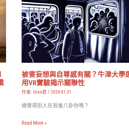
被
現
害
ChatGPT
妄
可
想
以
與
削
自
弱
尊
陰
感
謀
如
被害妄想與自尊感有關？牛津大學
有
論
重
用VR實驗揭示關聯性
關？
作者:
Oren君
/
2024-01-31
牛
總覺得別人在背後八卦你嗎？
津
大
Read More »
學