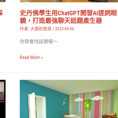
類
開
森
史丹佛學生用ChatGPT開發AI提詞眼
發
鏡，打造最強聊天話題產生器
AI
作者:
大風吹微濕
/
2023-04-06
提
你很會找話題喔～
詞
眼
Read More »
鏡，
打
造
是
最
過
強
動
聊
兒
天