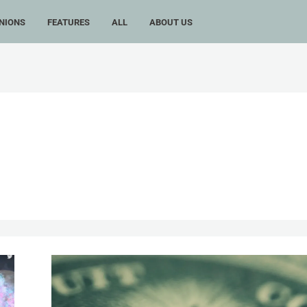
NIONS
FEATURES
ALL
ABOUT US
比
起