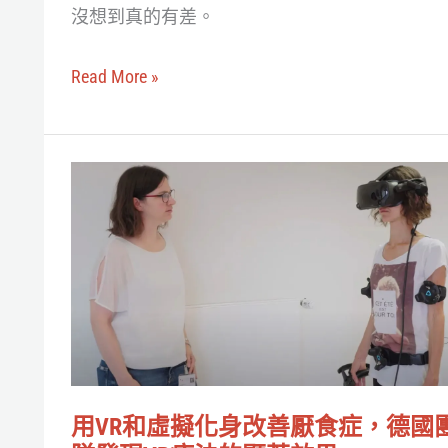
面
沒想到真的有差。
更
對
容
面
Read More »
易
好
達
好
到
說
用
深
再
VR
度
見
和
冥
虛
想
擬
並
化
改
身
善
改
睡
用VR和虛擬化身改善厭食症，德國
善