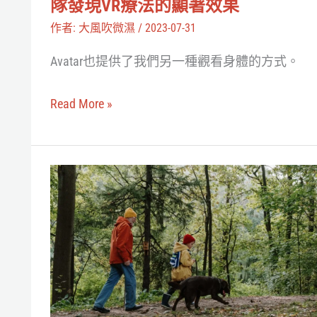
眠
隊發現VR療法的顯著效果
厭
品
作者:
大風吹微濕
/
2023-07-31
食
質
Avatar也提供了我們另一種觀看身體的方式。
症，
德
Read More »
國
團
隊
不
發
用
現
出
VR
門
療
了？
法
麻
的
省