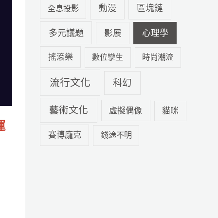
動漫
區塊鏈
全息投影
多元議題
心理學
影展
搖滾樂
數位孿生
時尚潮流
流行文化
科幻
藝術文化
虛擬偶像
貓咪
運
賽博龐克
錢途不明