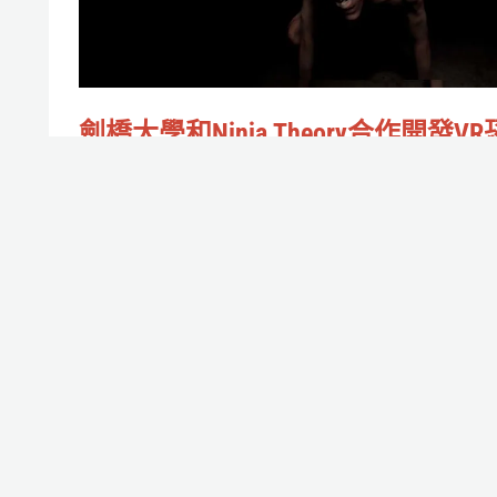
和
備
Ninja
紓
Theory
壓
合
放
劍橋大學和Ninja Theory合作開發VR
作
鬆
怖遊戲，要來緩解你的焦慮
開
效
作者:
庭庭迴旋踢
/
2023-01-17
發
果
來，深呼吸。
VR
恐
Read More »
怖
遊
戲，
在
要
宇
來