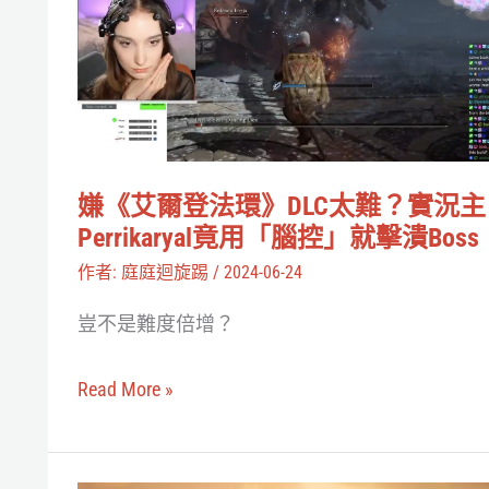
爾
登
法
環》
DLC
太
嫌《艾爾登法環》DLC太難？實況主
難？
Perrikaryal竟用「腦控」就擊潰Boss
實
作者:
庭庭迴旋踢
/
2024-06-24
況
豈不是難度倍增？
主
Perrikaryal
Read More »
竟
用
「腦