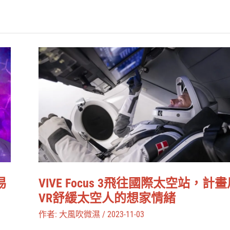
運
用
VR
VIVE
實
Focus
驗
3
揭
飛
示
往
關
國
聯
際
性
太
VIVE Focus 3飛往國際太空站，計
易
空
VR舒緩太空人的想家情緒
站，
作者:
大風吹微濕
/
2023-11-03
計