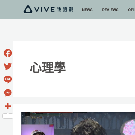
跳
NEWS
REVIEWS
OPI
至
主
要
內
容
Facebook
心理學
Twitter
Line
Messenger
嫌
分
《艾
享