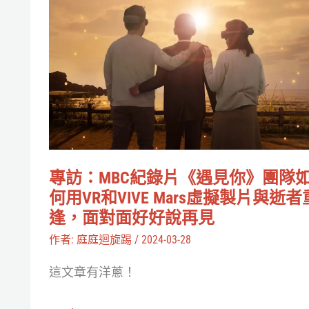
專
控」
訪：
就
MBC
擊
紀
潰
錄
Boss
片
《遇
見
專訪：MBC紀錄片《遇見你》團隊
你》
何用VR和VIVE Mars虛擬製片與逝者
團
逢，面對面好好說再見
隊
作者:
庭庭迴旋踢
/
2024-03-28
如
這文章有洋蔥！
何
用