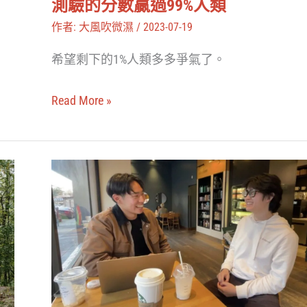
測驗的分數贏過99%人類
在
作者:
大風吹微濕
/
2023-07-19
創
希望剩下的1%人類多多爭氣了。
造
力
Read More »
測
驗
的
史
分
丹
數
佛
贏
學
過
生
99%
用
人
ChatGPT