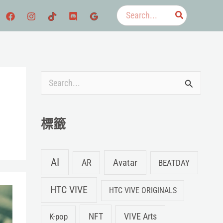
搜
尋：
搜
尋
關
標籤
鍵
字
AI
Avatar
AR
BEATDAY
:
HTC VIVE
HTC VIVE ORIGINALS
NFT
K-pop
VIVE Arts