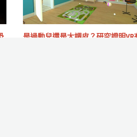
還
話
是
題
太
產
調
生
恐
是過動兒還是太調皮？研究證明VR
皮？
器
助於精確診斷ADHD
研
作者:
大風吹微濕
/
2022-12-28
究
眼神是騙不了人的！
證
明
Read More »
VR
有
助
來
於
場
精