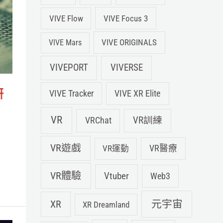
VIVE Flow
VIVE Focus 3
VIVE ORIGINALS
VIVE Mars
VIVEPORT
VIVERSE
研
VIVE XR Elite
VIVE Tracker
VR
VRChat
VR訓練
VR遊戲
VR運動
VR醫療
VR體驗
Vtuber
Web3
元宇宙
XR
XR Dreamland