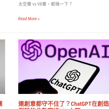
太空暈 vs VR暈，都幾一下？
畫
用
Read More »
VR
舒
緩
連
太
創
空
意
人
都
的
守
想
不
家
住
情
了？
緒
團
連創意都守不住了？ChatGPT在創
ChatGPT