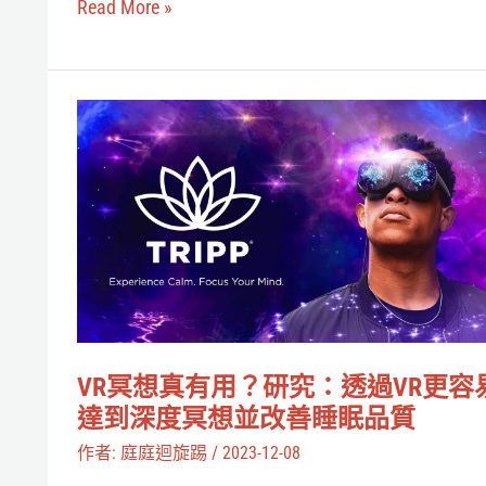
Read More »
VR
和
VIVE
VR
Mars
冥
虛
想
擬
真
製
有
片
用？
與
研
逝
究：
VR冥想真有用？研究：透過VR更容
者
透
達到深度冥想並改善睡眠品質
重
過
作者:
庭庭迴旋踢
/
2023-12-08
逢，
VR