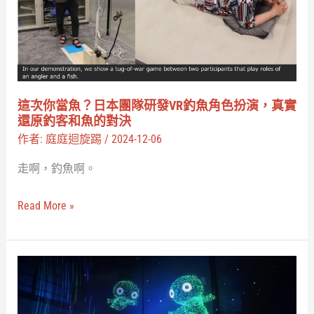
用
魚？
腳
日
打
本
怪
團
隊
這次你當魚？日本團隊研發VR釣魚角色扮演，真實
研
還原釣客和魚的對決
發
作者:
庭庭迴旋踢
/
2024-12-06
VR
走啊，釣魚啊。
釣
魚
Read More »
角
色
扮
《茶
演，
道
真
小