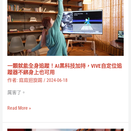
實
顆
境
就
辦
能
公、
全
全
身
身
追
追
蹤！
蹤
AI
一顆就能全身追蹤！AI黑科技加持，VIVE自定位追
的
黑
蹤器不綁身上也可用
秘
科
作者:
庭庭迴旋踢
/
2024-06-18
密
技
厲害了。
加
持，
Read More »
VIVE
自
定