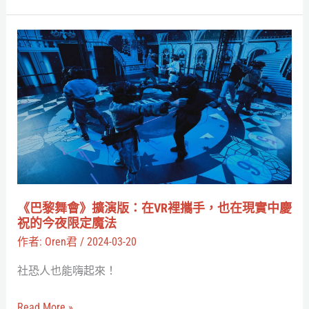
米
絲
《巴
計
黎
畫
舞
與
會》
月
擴
球
演
門
版：
戶
在
太
VR
《巴黎舞會》擴演版：在VR裡攜手，也在現實中慶
空
裡
祝的今夜限定魔法
站
攜
作者:
Oren君
/
2024-03-20
手，
社恐人也能嗨起來！
也
在
Read More »