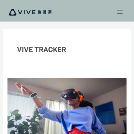
跳
至
主
要
內
容
VIVE TRACKER
VR
三
十
年
回
顧：