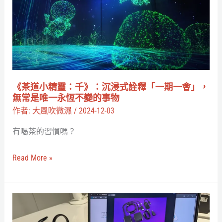
實
精
還
靈：
原
千》：
釣
沉
客
浸
和
式
《茶道小精靈：千》：沉浸式詮釋「一期一會」，
魚
詮
無常是唯一永恆不變的事物
的
釋
作者:
大風吹微濕
/
2024-12-03
對
「一
有喝茶的習慣嗎？
決
期
一
Read More »
會」，
無
常
你
是
不