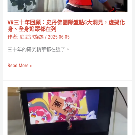
史
丹
佛
VR三十年回顧：史丹佛團隊盤點5大洞見，虛擬化
團
身、全身追蹤都在列
隊
作者:
庭庭迴旋踢
/
2025-06-05
盤
三十年的研究精華都在這了。
點
5
Read More »
大
洞
見，
這
虛
不
擬
是
化
全
身、
息
全
投