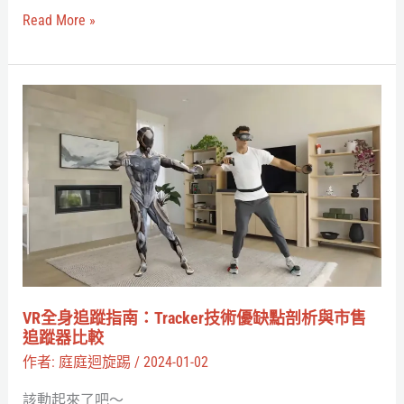
蹤
Read More »
器
第
三
VR
方
全
PCVR
身
頭
追
顯
蹤
beta
指
版
南：
釋
Tracker
出
技
VR全身追蹤指南：Tracker技術優缺點剖析與市售
術
追蹤器比較
優
作者:
庭庭迴旋踢
/
2024-01-02
缺
該動起來了吧～