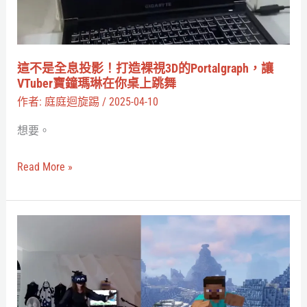
身
影！
追
打
蹤
造
這不是全息投影！打造裸視3D的Portalgraph，讓
都
裸
VTuber寶鐘瑪琳在你桌上跳舞
在
視
作者:
庭庭迴旋踢
/
2025-04-10
列
3D
想要。
的
Portalgraph，
Read More »
讓
VTuber
寶
麥
鐘
塊
瑪
棄
琳
守
在
VR？