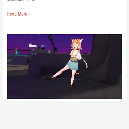
點
剖
Read More »
析
與
市
VRChat
售
上
追
架
蹤
VIVE
器
XR
比
Elite
較
商
店！
不
VRChat上架VIVE XR Elite商店！不用PC直接玩，還
用
支援VIVE自定位追蹤器
PC
作者:
庭庭迴旋踢
/
2023-12-06