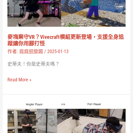
你
Vivecraft
桌
模
上
組
跳
更
麥塊棄守VR？Vivecraft模組更新登場，支援全身追
舞
新
蹤讓你用腳打怪
登
作者:
庭庭迴旋踢
/
2025-01-13
場，
史蒂夫！你是史蒂夫嗎？
支
援
Read More »
全
身
追
這
蹤
次
讓
你
你
當