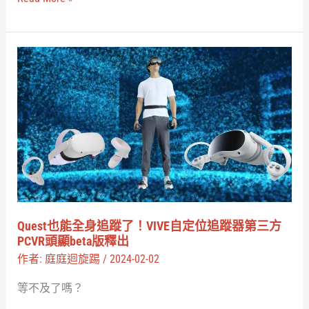
現
實
中
Quest
慶
也
祝
能
的
全
今
身
夜
追
限
蹤
定
了！
魔
VIVE
Quest也能全身追蹤了！VIVE自定位追蹤器第三方
法
自
PCVR頭顯beta版釋出
定
作者:
庭庭迴旋踢
/
2024-02-02
位
等不及了嗎？
追