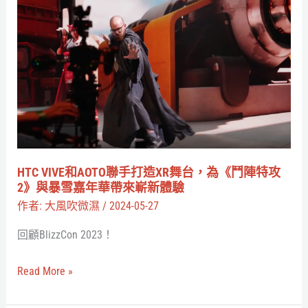
HTC
位
VIVE
追
和
蹤
AOTO
器
聯
不
手
綁
打
身
造
上
XR
HTC VIVE和AOTO聯手打造XR舞台，為《鬥陣特攻
也
舞
2》與暴雪嘉年華帶來嶄新體驗
可
台，
作者:
大風吹微濕
/
2024-05-27
用
為
回顧BlizzCon 2023！
《鬥
陣
Read More »
特
攻