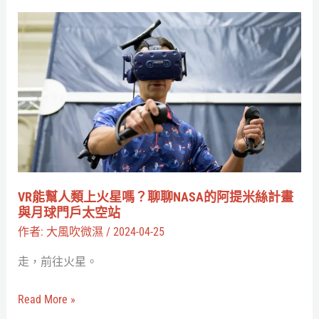
2》
VR
與
能
暴
幫
雪
人
嘉
類
年
上
華
火
帶
星
來
嗎？
VR能幫人類上火星嗎？聊聊NASA的阿提米絲計畫
嶄
聊
與月球門戶太空站
新
聊
作者:
大風吹微濕
/
2024-04-25
體
NASA
走，前往火星。
驗
的
阿
Read More »
提