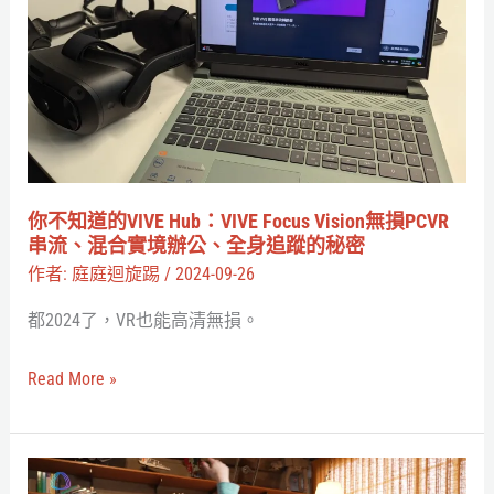
唯
知
一
道
永
的
恆
VIVE
不
Hub：
變
VIVE
的
Focus
你不知道的VIVE Hub：VIVE Focus Vision無損PCVR
事
Vision
串流、混合實境辦公、全身追蹤的秘密
物
無
作者:
庭庭迴旋踢
/
2024-09-26
損
都2024了，VR也能高清無損。
PCVR
串
Read More »
流、
混
合
一