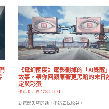
博
《電
龐
幻
克，
國
將
度》
聯
電
動
影
《終
刪
極
掉
戰
們
《電幻國度》電影刪掉的「AI覺醒
的
客
故事，帶你回顧原著更黑暗的末日
士》
「AI
定與彩蛋
統
覺
作者:
Oren君
/
2025-03-21
一
醒」
異
對電影失望的話，不妨去找原著。
故