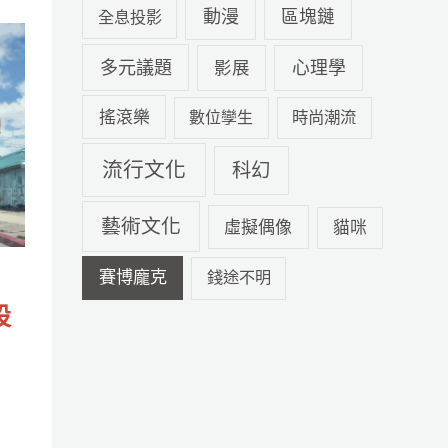
動漫
區塊鏈
全息投影
多元議題
心理學
影展
搖滾樂
數位孿生
時尚潮流
流行文化
科幻
藝術文化
虛擬偶像
貓咪
賽博龐克
錢途不明
」
設