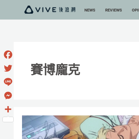
跳
NEWS
REVIEWS
OPI
至
主
要
內
容
Facebook
賽博龐克
Twitter
Line
Messenger
《攻
分
殼》
享