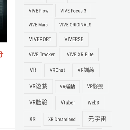
VIVE Flow
VIVE Focus 3
VIVE ORIGINALS
VIVE Mars
VIVEPORT
VIVERSE
分
VIVE XR Elite
VIVE Tracker
VR
VRChat
VR訓練
VR遊戲
VR運動
VR醫療
VR體驗
Vtuber
Web3
元宇宙
XR
XR Dreamland