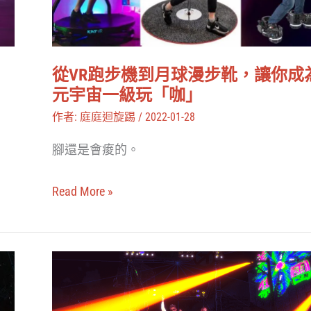
嗎？
到
月
球
，
從VR跑步機到月球漫步靴，讓你成
漫
元宇宙一級玩「咖」
步
作者:
庭庭迴旋踢
/
2022-01-28
靴，
腳還是會痠的。
讓
你
Read More »
成
為
元
美
宇
秀
宙
集