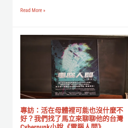
早
Read More »
就
活
在
專
夜
訪：
城
活
裡
在
了：
母
專
體
訪
裡
《電
可
馭
專訪：活在母體裡可能也沒什麼不
能
好？我們找了馬立來聊聊他的台灣
叛
也
Cyberpunk小說《電腦人間》