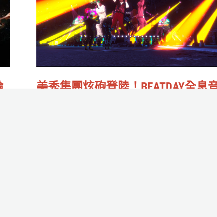
一
團
級
炫
玩
砲
「咖」
登
陸！
美秀集團炫砲登陸！BEATDAY全息
論
BEATDAY
樂元宇宙
全
作者:
庭庭迴旋踢
/
2021-09-08
息
這個酷東西你怎麼能不知道？
音
樂
Read More »
元
宇
宙
【在