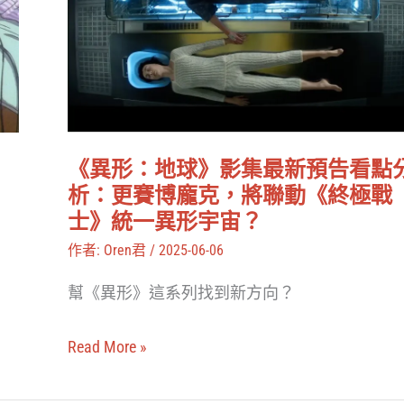
地
球》
影
集
最
新
、
《異形：地球》影集最新預告看點
預
析：更賽博龐克，將聯動《終極戰
告
士》統一異形宇宙？
看
作者:
Oren君
/
2025-06-06
點
幫《異形》這系列找到新方向？
分
析：
Read More »
更
賽