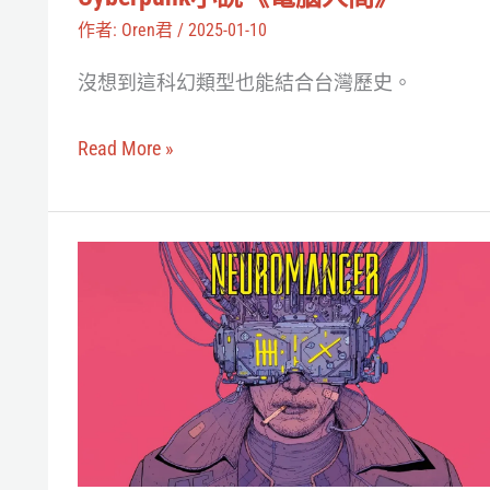
客
沒
作者:
Oren君
/
2025-01-10
2077：
什
絕
沒想到這科幻類型也能結合台灣歷史。
麼
非
不
巧
Read More »
好？
合》
我
譯
們
者
Apple
找
李
TV+要
了
函
把
馬
四
立
十
來
年
聊
前