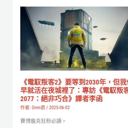
Synchron
《電
腦
馭
機
叛
介
客
面，
2》
與
要
Neuralink
等
有
到
何
《電馭叛客2》要等到2030年，但我
2030
早就活在夜城裡了：專訪《電馭叛
不
年，
2077：絕非巧合》譯者李函
同？
但
作者:
Oren君
/
2025-06-02
我
賽博龐克狂粉必讀。
們