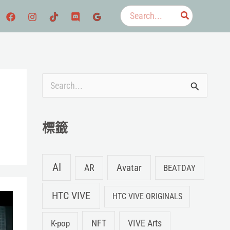
搜
尋：
搜
尋
關
標籤
鍵
字
AI
Avatar
AR
BEATDAY
:
HTC VIVE
HTC VIVE ORIGINALS
NFT
K-pop
VIVE Arts