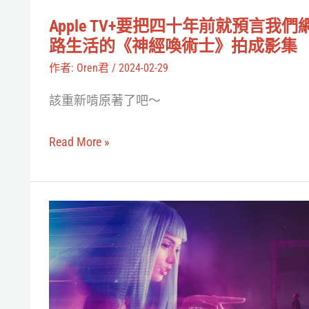
聊
就
他
Apple TV+要把四十年前就預言我們
預
路生活的《神經喚術士》拍成影集
的
言
作者:
Oren君
/
2024-02-29
台
我
灣
該重新啃原著了吧～
們
Cyberpunk
網
小
Read More »
路
說
生
《電
活
腦
如
的
人
果
《神
間》
人
經
工
喚
智