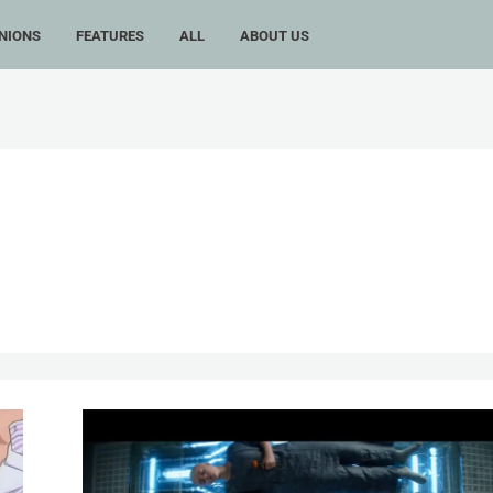
NIONS
FEATURES
ALL
ABOUT US
《異
形：