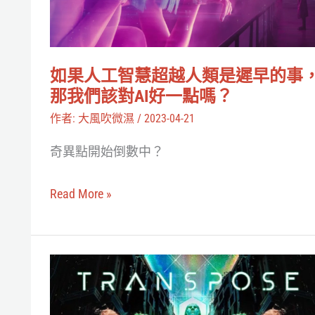
術
慧
士》
超
拍
越
成
如果人工智慧超越人類是遲早的事
人
影
那我們該對AI好一點嗎？
類
集
作者:
大風吹微濕
/
2023-04-21
是
奇異點開始倒數中？
遲
早
Read More »
的
事，
那
這
我
裡
們
有