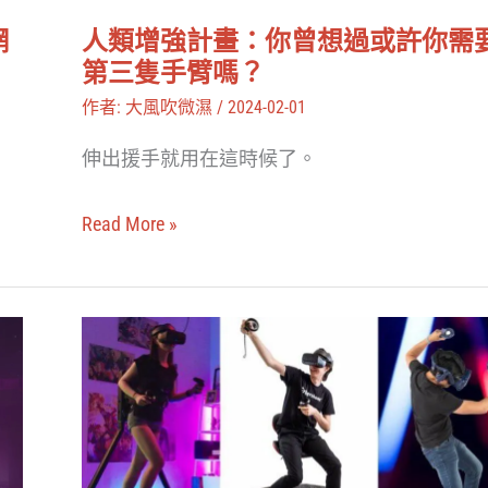
隻
曾
手
網
人類增強計畫：你曾想過或許你需
想
第三隻手臂嗎？
過
作者:
大風吹微濕
/
2024-02-01
或
伸出援手就用在這時候了。
許
你
Read More »
需
要
第
從
三
VR
隻
跑
手
步
臂
機