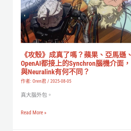
成
真
了
嗎？
蘋
果、
《攻殼》成真了嗎？蘋果、亞馬遜
亞
OpenAI都接上的Synchron腦機介面，
馬
與Neuralink有何不同？
遜、
作者:
Oren君
/
2025-08-05
OpenAI
真大腦外包。
都
接
Read More »
上
的