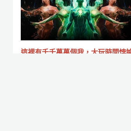
該
千
對
千
AI
萬
好
萬
一
個
點
這裡有千千萬萬個我，大玩時間悖
我，
嗎？
的VR冷門解謎遊戲《Transpose》
大
作者:
庭庭迴旋踢
/
2021-10-27
玩
自己跟自己玩，真心推薦。
時
間
Read More »
悖
論
的
賽