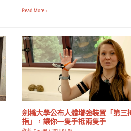
形
事，
宇
Read More »
帶
宙？
你
回
劍
顧
橋
原
大
著
學
更
公
黑
布
暗
人
的
體
末
劍橋大學公布人體增強裝置「第三
增
指」，讓你一隻手抵兩隻手
日
強
作者:
Oren君
/
2024-06-05