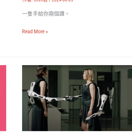
設
裝
定
一隻手給你兩個讚。
置
與
「第
彩
Read More »
三
蛋
拇
指」，
讓
人
你
類
一
增
隻
強
手
計
抵
畫：
兩
你