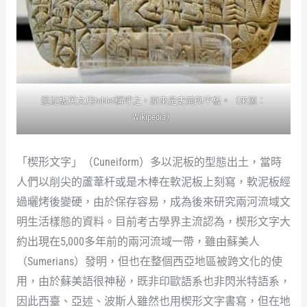
這泥板英文用tablet稱呼之，原來是史前的平板。（來源：
Wikipedia
）
「楔形文字」（Cuneiform）多以泥板的型態出土，當時
人們以削尖的蘆葦杆或是木棒在軟泥板上刻寫，軟泥板經
過曬烤後變硬，由於保存容易，成為後來研究兩河流域文
明生活樣態的資料。目前考古學界主流認為，楔形文字大
約出現在5,000多年前的兩河流域一帶，雖由蘇美人
（Sumerians）發明，但也在整個西亞地區被跨文化的使
用，由於蘇美語很神秘，既非印歐語系也非閃米特語系，
因此西臺、亞述、波斯人雖然也用楔形文字書寫，但在地