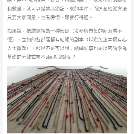
結，用不同的顏色、材質、粗細的繩子，以及不同的綁法
和數量，就可以描述必須記下來的事件，而這套結繩方法
只要大家同意，也看得懂，那就行得通。
如果說，把結繩視為一種密碼（沒參與市集的部落看不
懂）、立約的各部落都有結繩的副本（以避免正本遭有心
人士竄改），那是不是可以說：結繩記事也是以密碼學為
基礎的分散式帳本aka區塊鏈呢？