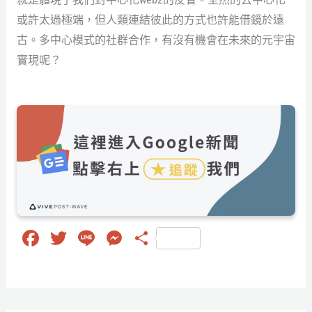
或許太過極端，但人類連結彼此的方式也許能借鏡於遠
古。多中心模式的社群合作，有沒有機會在未來的元宇宙
實現呢？
Fa
T
Li
M
分
ce
wi
ne
es
享
bo
tt
se
ok
er
ng