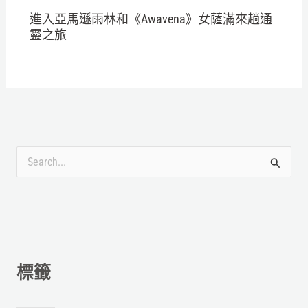
進入亞馬遜雨林和《Awavena》女薩滿來趟通
靈之旅
搜
尋
關
鍵
字
標籤
: