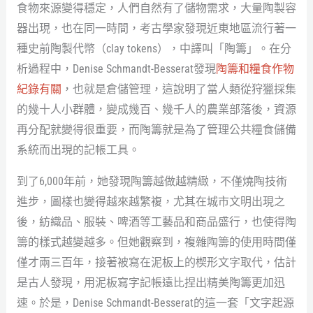
食物來源變得穩定，人們自然有了儲物需求，大量陶製容
器出現，也在同一時間，考古學家發現近東地區流行著一
種史前陶製代幣（clay tokens），中譯叫「陶籌」。在分
析過程中，Denise Schmandt-Besserat發現
陶籌和糧食作物
紀錄有關
，也就是倉儲管理，這說明了當人類從狩獵採集
的幾十人小群體，變成幾百、幾千人的農業部落後，資源
再分配就變得很重要，而陶籌就是為了管理公共糧食儲備
系統而出現的記帳工具。
到了6,000年前，她發現陶籌越做越精緻，不僅燒陶技術
進步，圖樣也變得越來越繁複，尤其在城市文明出現之
後，紡織品、服裝、啤酒等工藝品和商品盛行，也使得陶
籌的樣式越變越多。但她觀察到，複雜陶籌的使用時間僅
僅才兩三百年，接著被寫在泥板上的楔形文字取代，估計
是古人發現，用泥板寫字記帳遠比捏出精美陶籌更加迅
速。於是，Denise Schmandt-Besserat的這一套「文字起源