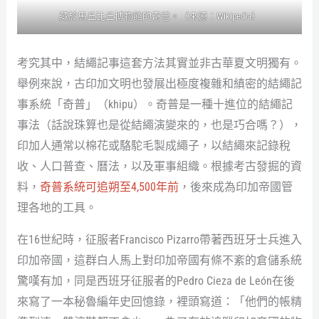
藏於馬丘比丘博物館的奇普。（來源：
Wikipedia
）
考究其中，結繩記事這套方法其實並非古華夏文明獨有。
舉例來說，古印加文明也發展出極度複雜和縝密的結繩記
事系統「奇普」（khipu）。奇普是一種十進位的結繩記
事法（話說珠算也是從結繩演變來的，也是巧合嗎？），
印加人通常以棉花或駱駝毛製成繩子，以結繩來記錄稅
收、人口普查、曆法，以及軍事組織。根據考古發掘的資
料，
奇普系統可追朔至4,500年前
，後來成為印加帝國管
理各地的工具。
在16世紀時，征服者Francisco Pizarro帶著西班牙士兵進入
印加帝國，這群白人馬上對印加帝國有條不紊的倉儲系統
驚嘆有加，同是西班牙征服者的Pedro Cieza de León在後
來寫了一本秘魯編年史回憶錄，裡頭寫道：「他們的帳精