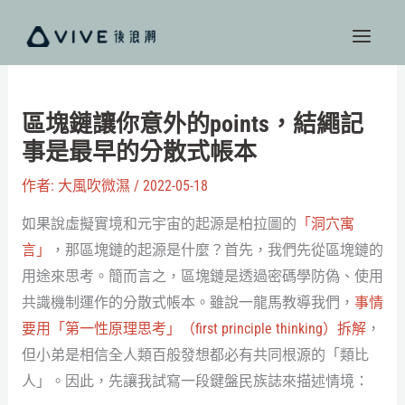
跳
至
主
要
內
區塊鏈讓你意外的points，結繩記
容
事是最早的分散式帳本
作者:
大風吹微濕
/
2022-05-18
如果說虛擬實境和元宇宙的起源是柏拉圖的
「洞穴寓
言」
，那區塊鏈的起源是什麼？首先，我們先從區塊鏈的
用途來思考。簡而言之，區塊鏈是透過密碼學防偽、使用
共識機制運作的分散式帳本。雖說一龍馬教導我們，
事情
要用「第一性原理思考」（first principle thinking）拆解
，
但小弟是相信全人類百般發想都必有共同根源的「類比
人」。因此，先讓我試寫一段鍵盤民族誌來描述情境：