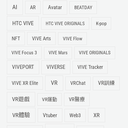
AI
Avatar
AR
BEATDAY
HTC VIVE
K-pop
HTC VIVE ORIGINALS
NFT
VIVE Arts
VIVE Flow
VIVE Focus 3
VIVE ORIGINALS
VIVE Mars
VIVEPORT
VIVERSE
VIVE Tracker
VR
VIVE XR Elite
VRChat
VR訓練
VR遊戲
VR運動
VR醫療
VR體驗
Vtuber
XR
Web3