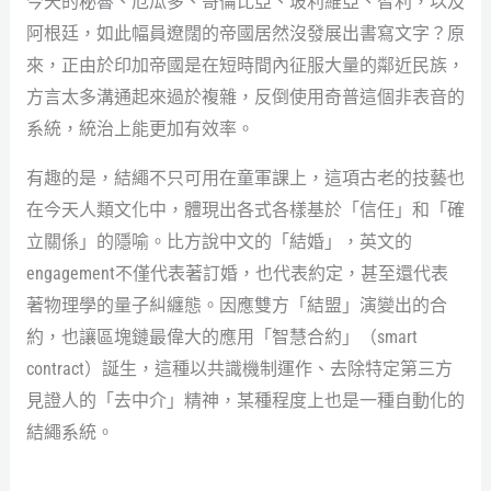
今天的秘魯、厄瓜多、哥倫比亞、玻利維亞、智利，以及
阿根廷，如此幅員遼闊的帝國居然沒發展出書寫文字？原
來，正由於印加帝國是在短時間內征服大量的鄰近民族，
方言太多溝通起來過於複雜，反倒使用奇普這個非表音的
系統，統治上能更加有效率。
有趣的是，結繩不只可用在童軍課上，這項古老的技藝也
在今天人類文化中，體現出各式各樣基於「信任」和「確
立關係」的隱喻。比方說中文的「結婚」，英文的
engagement不僅代表著訂婚，也代表約定，甚至還代表
著物理學的量子糾纏態。因應雙方「結盟」演變出的合
約，也讓區塊鏈最偉大的應用「智慧合約」（smart
contract）誕生，這種以共識機制運作、去除特定第三方
見證人的「去中介」精神，某種程度上也是一種自動化的
結繩系統。