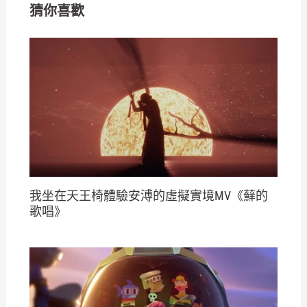
猜你喜歡
我坐在天王椅體驗安溥的虛擬實境MV《蘚的
歌唱》