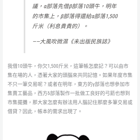
議，α部落先借β部落10頭牛，明年
的市集上，β部落得還給α部落1,500
斤米（利息貴貴的）。
——大風吹微濕《未出版民族誌》
我借10頭牛，你欠1,500斤米，這筆帳怎麼記？可以由市
集在場的人，憑著大家的頭腦來共同記憶。如果年度市集
不只一筆交易呢？或者在明年，東方的γ部落也想參加市
集賣工藝品，西方δ部落製作一批做工良好的弓箭也想到
市集擺攤，那大家怎麼有辦法用人腦記住那麼多筆交易或
借貸？因此，帳本的需求出現了。