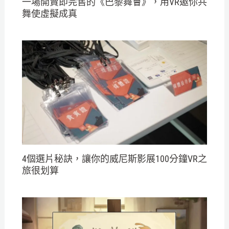
一場開賣即完售的《巴黎舞會》，用VR邀你共
舞使虛擬成真
4個選片秘訣，讓你的威尼斯影展100分鐘VR之
旅很划算