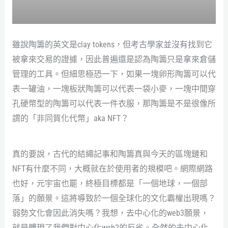
雖說陶籌的英文是clay tokens，但考古學家並沒有找到它
被拿來交易的證據，因此普遍還是認為陶籌只是拿來倉儲
管理的工具。但細思極恐一下，如果一塊卵形陶籌可以代
表一罐油，一塊板狀陶籌可以代表一袋小麥，一塊中間穿
孔硬幣型的陶籌可以代表一件衣服，那陶籌是不是很像所
謂的「非同質化代幣」aka NFT？
真的要說，古代的結繩記事和陶籌真與今天的區塊鏈和
NFT有什麼不同，大概就在於使用者的規模吧。網際網路
也好，元宇宙也罷，終極目標都是「一個地球，一個部
落」的願景。這將導致於一個全球化的文化霸權出現嗎？
弱勢文化會因此消失嗎？我想，去中心化的web3願景，
就是體現了我們對中心化web2的反省。全然的去中心化