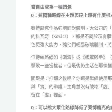
當自由成為一種錯覺
Q：這兩種路線在主題表達上還有什麼根
賽博龐克作品強調面對體制、大公司的「
的科瓦奇（Kovács），都是不屬於現
色更強大能力，讓他們輕易破壞體制，將
但傳統路線如《潰雪》或《銀翼殺手》（Bl
擊敗一些當權者，但最後仍生活在那個框
關鍵是：推翻之後呢？你還是繼續使用那
與「實」的辯證，主角並沒有破壞「虛」
留在「虛」裡面。
Q：可以說大眾化路線降低了賽博龐克的