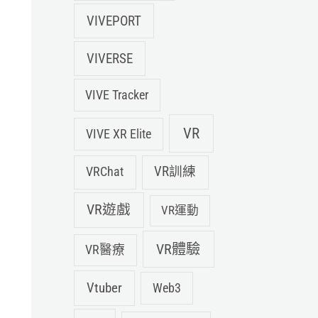
VIVEPORT
VIVERSE
VIVE Tracker
VR
VIVE XR Elite
VRChat
VR訓練
VR遊戲
VR運動
VR體驗
VR醫療
Vtuber
Web3