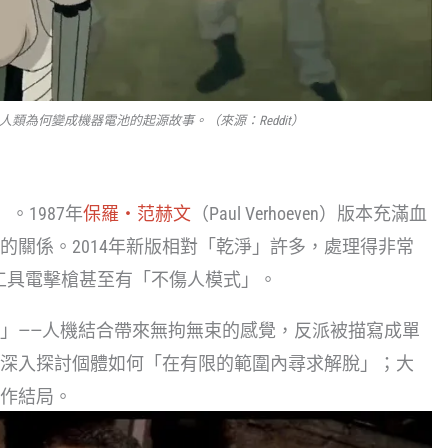
類為何變成機器電池的起源故事。（來源：Reddit）
。1987年
保羅・范赫文
（Paul Verhoeven）版本充滿血
的關係。2014年新版相對「乾淨」許多，處理得非常
法工具電擊槍甚至有「不傷人模式」。
」——人機結合帶來無拘無束的感覺，反派被描寫成單
深入探討個體如何「在有限的範圍內尋求解脫」；大
作結局。