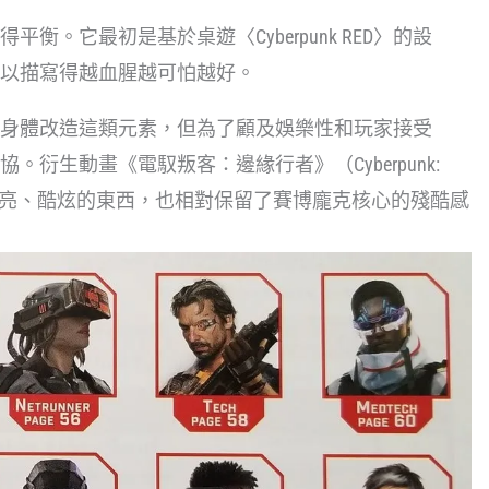
衡。它最初是基於桌遊〈Cyberpunk RED〉的設
以描寫得越血腥越可怕越好。
身體改造這類元素，但為了顧及娛樂性和玩家接受
衍生動畫《電馭叛客：邊緣行者》（Cyberpunk:
到很多閃亮、酷炫的東西，也相對保留了賽博龐克核心的殘酷感