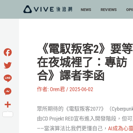
跳
NEWS
REVIEWS
OPI
至
主
要
內
《電馭叛客2》要等
容
在夜城裡了：專訪《
Facebook
合》譯者李函
Twitter
Line
作者:
Oren君
/
2025-06-02
Messenger
眾所期待的《電馭叛客2077》（Cyberpunk
分
由CD Projekt RED宣布進入開發階
享
——當演算法比我們更懂自己，
AI成為心