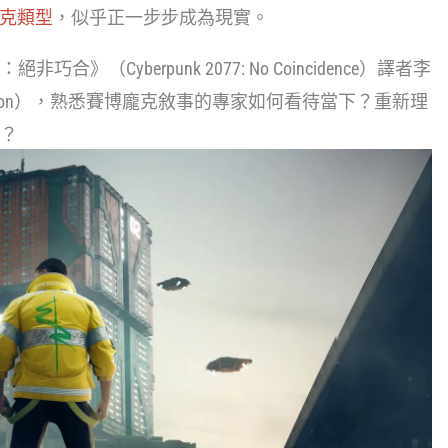
龐克類型
，似乎正一步步成為現實。
（Cyberpunk 2077: No Coincidence）譯者李
Carbon），熟悉賽博龐克敘事的專家如何看待當下？重新理
？