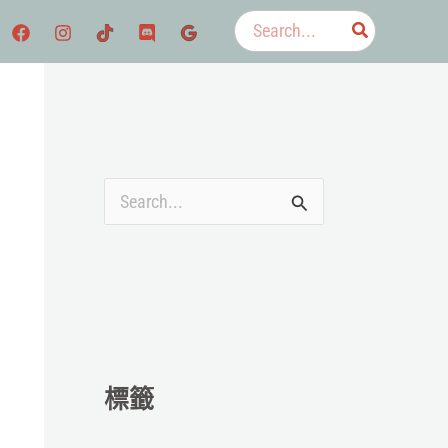
搜
尋：
搜
尋
關
鍵
字
:
標籤