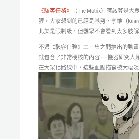
《駭客任務》
（The Matrix）應該
腥，大家想到的已經是基努・李維（Kean
北美是限制級，但觀眾不會看到太多肢解
不過《駭客任務》二三集之間推出的動畫短片集
就包含了非常硬核的內容——機器研究人
在大眾化路線中，這些血腥描寫被大幅淡