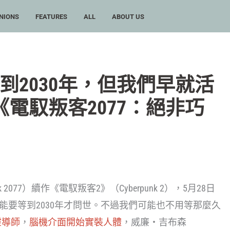
NIONS
FEATURES
ALL
ABOUT US
到2030年，但我們早就活
電馭叛客2077：絕非巧
 2077）續作《電馭叛客2》（Cyberpunk 2），5月28日
段，但可能要等到2030年才問世。不過我們可能也不用等那麼久
靈導師
，
腦機介面開始實裝人體
，威廉・吉布森