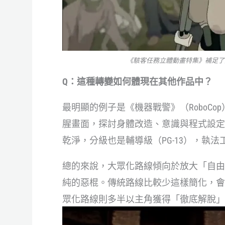
《駭客任務立體動畫特集》補足了人
Q：這種轉變如何體現在其他作品中？
最明顯的例子是《機器戰警》（RoboCop）
腥畫面，探討身體改造、意識與程式設定
乾淨，分級也是輔導級（PG-13），執
總的來說，大眾化路線傾向於放大「自由
純的惡棍。傳統路線比較少這樣簡化，會
眾化路線則多半以主角獲得「徹底解脫」