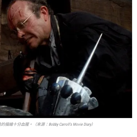
分血腥。（來源：Bobby Carroll’s Movie Diary）