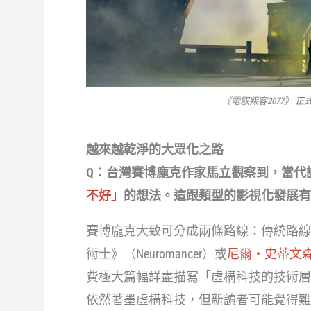
《電馭叛客2077》 正式
越來越乾淨的大眾化之路
Q：台灣賽博龐克作家馬立觀察到，當代
不好」
的想法。這跟類型的影視化發展有
賽博龐克大致可分成兩條路線：傳統路線
術士》（Neuromancer）或
尼爾・史蒂文
費極大篇幅詳盡描寫「虛構科技的技術層
依然著墨虛構科技，但新讀者可能覺得難