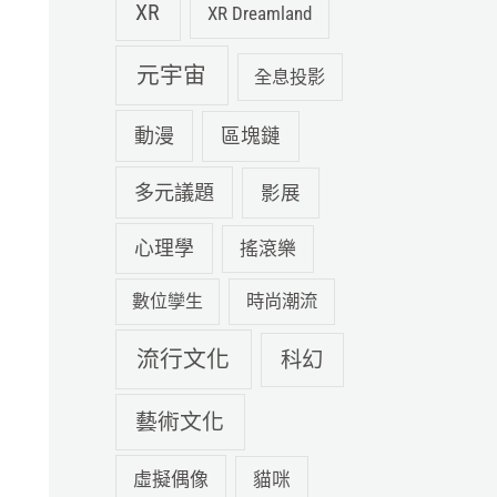
XR
XR Dreamland
元宇宙
全息投影
動漫
區塊鏈
多元議題
影展
心理學
搖滾樂
數位孿生
時尚潮流
流行文化
科幻
藝術文化
虛擬偶像
貓咪