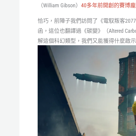
（William Gibson）
40多年前開創的賽博
恰巧，前陣子我們訪問了《電馭叛客2077：絕非巧合》
函，這位也翻譯過《碳變》（Altered 
解這個科幻類型，我們又能獲得什麼啟示