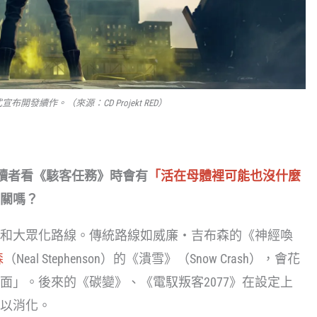
宣布開發續作。（來源：CD Projekt RED）
讀者看《駭客任務》時會有
「活在母體裡可能也沒什麼
關嗎？
和大眾化路線。傳統路線如威廉・吉布森的《神經喚
森
（Neal Stephenson）的《潰雪》（Snow Crash），會花
面」。後來的《碳變》、《電馭叛客2077》在設定上
以消化。