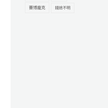
賽博龐克
錢途不明