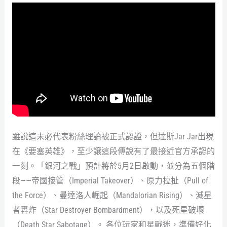
雖說這未必代表粉絲理論被正式認證，但達斯Jar Jar出現
在《要塞英雄》，至少讓這段傳說有了最接近官方承認的
一刻。「銀河之戰」預計將於5月2日啟動，並分為五個階
段——帝國接管（Imperial Takeover）、原力拉扯（Pull of
the Force）、曼達洛人崛起（Mandalorian Rising）、滅星
者轟炸（Star Destroyer Bombardment），以及死星破壞
（Death Star Sabotage）。 各位玩家和星戰迷，準備好化