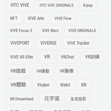
HTC VIVE
K-pop
HTC VIVE ORIGINALS
NFT
VIVE Arts
VIVE Flow
VIVE Focus 3
VIVE ORIGINALS
VIVE Mars
VIVEPORT
VIVERSE
VIVE Tracker
VR
VIVE XR Elite
VRChat
VR訓練
VR遊戲
VR運動
VR醫療
VR體驗
Vtuber
XR
Web3
元宇宙
XR Dreamland
全息投影