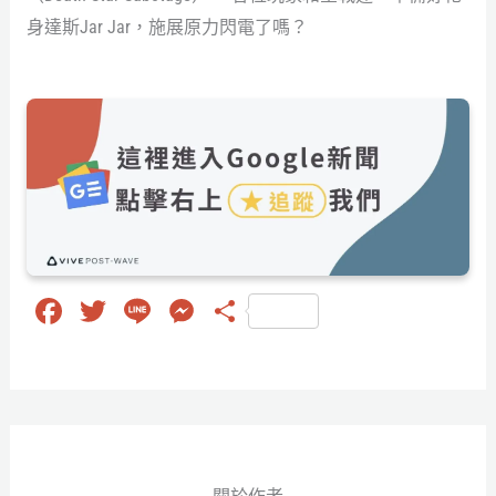
身達斯Jar Jar，施展原力閃電了嗎？
Fa
T
Li
M
分
ce
wi
ne
es
享
bo
tt
se
ok
er
ng
er