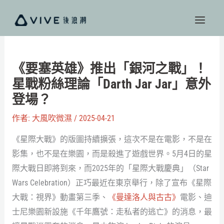
跳
至
主
要
內
《要塞英雄》推出「銀河之戰」！
容
星戰粉絲理論「Darth Jar Jar」意外
登場？
作者:
大風吹微濕
/
2025-04-21
《星際大戰》的版圖持續擴張，這次不是在電影，不是在
影集，也不是在樂園，而是殺進了遊戲世界。5月4日的星
際大戰日即將到來，而2025年的「星際大戰慶典」（Star
Wars Celebration）正巧最近在東京舉行，除了宣布《星際
大戰：視界》動畫第三季、
《曼達洛人與古古》
電影、迪
士尼樂園新設施《千年鷹號：走私者的逃亡》的消息，最