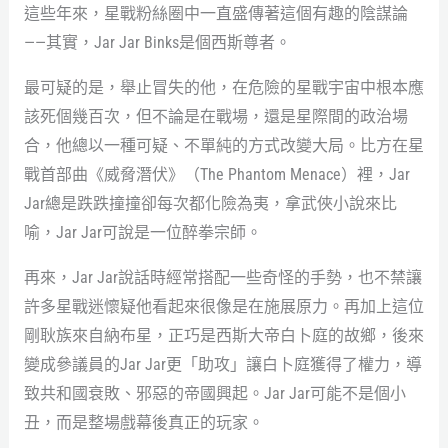
這些年來，星戰粉絲圈中一直盛傳著這個有趣的陰謀論
——其實，Jar Jar Binks是個西斯尊者。
最可疑的是，舉止冒失的他，在危險的星戰宇宙中根本應
該死個幾百次，但不論是在戰場，還是星際間的政治場
合，他總以一種可疑、不單純的方式改變大局。比方在星
戰首部曲《威脅潛伏》（The Phantom Menace）裡，Jar
Jar總是跌跌撞撞卻每次都化險為夷，拿武俠小說來比
喻，Jar Jar可說是一位醉拳宗師。
再來，Jar Jar說話時經常搭配一些奇怪的手勢，也不禁讓
許多星戰迷懷疑他看起來很像是在施展原力。再加上這位
剛耿族來自納布星，正巧是西斯大帝白卜庭的故鄉，後來
變成參議員的Jar Jar更「助攻」讓白卜庭獲得了權力，導
致共和國衰敗、邪惡的帝國興起。Jar Jar可能不是個小
丑，而是整場戲幕後真正的玩家。