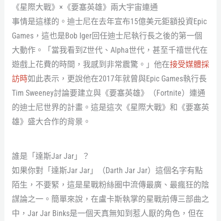
《星際大戰》×《要塞英雄》兩大宇宙連通
事情是這樣的。迪士尼在去年宣布15億美元鉅額投資Epic
Games，這也是Bob Iger回任迪士尼執行長之後的第一個
大動作。「當我看到Z世代、Alpha世代，甚至千禧世代在
遊戲上花費的時間，我感到非常震驚。」他在
接受媒體採
訪時
如此表示，更說他在2017年就曾與Epic Games執行長
Tim Sweeney討論要建立與《要塞英雄》（Fortnite）連通
的迪士尼世界的計畫。這是這次《星際大戰》和《要塞英
雄》盛大合作的背景。
誰是「達斯Jar Jar」？
如果你對「達斯Jar Jar」（Darth Jar Jar）這個名字有點
陌生，不要緊，這是星戰粉絲圈中流傳最廣、最瘋狂的陰
謀論之一。簡單來說，在盧卡斯執掌的星戰前傳三部曲之
中，Jar Jar Binks是一個天真無知到惹人厭的角色，但在