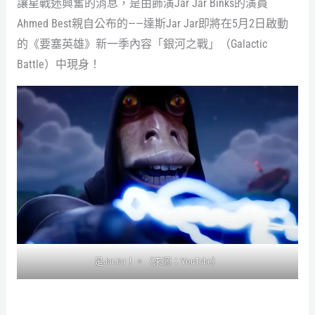
讓星戰迷興奮的消息，是由飾演Jar Jar Binks的演員
Ahmed Best親自公布的——達斯Jar Jar即將在5月2日啟動
的《要塞英雄》新一季內容「銀河之戰」（Galactic
Battle）中現身！
是JarJar！。（來源：YouTube）