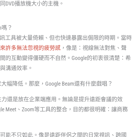
同DVD播放機大小的主機。
m嗎？
遠距通訊工具被大量倚賴、但也快速暴露出侷限的時期。當時
來許多無法忽視的疲勞感
，像是：視線無法對焦、聲
的互動變得僵硬而不自然。Google的初衷很清楚：希
與溝通效率。
大幅降低。那麼，Google Beam還有什麼戲唱？
am的主力還是放在企業端應用。無論是提升遠距會議的效
e Meet、Zoom等工具的整合，目的都很明確：讓商務
可能不只如此。像是遠距伴侶之間的日常視訊、跨國