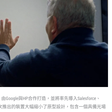
，由Google與HP合作打造，並將率先導入Salesforce、
定。這次推出的裝置大幅縮小了原型設計，包含一個具備光場