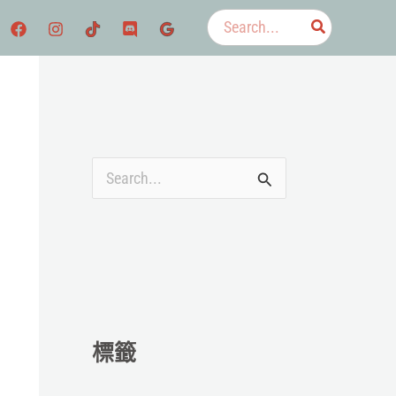
搜
尋：
搜
尋
關
鍵
字
:
標籤