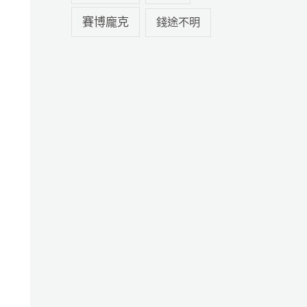
賽博龐克
錢途不明