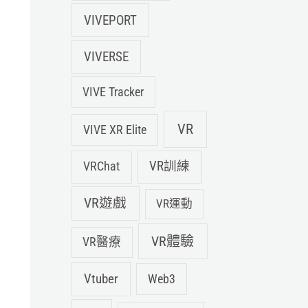
VIVEPORT
VIVERSE
VIVE Tracker
VR
VIVE XR Elite
VRChat
VR訓練
VR遊戲
VR運動
VR體驗
VR醫療
Vtuber
Web3