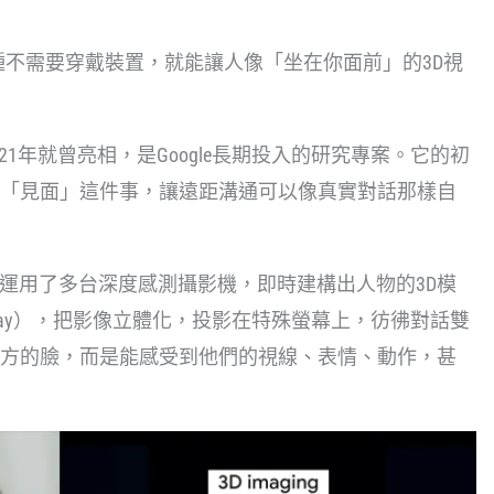
它是一種不需要穿戴裝置，就能讓人像「坐在你面前」的3D視
021年就曾亮相，是Google長期投入的研究專案。它的初
「見面」這件事，讓遠距溝通可以像真實對話那樣自
e系統運用了多台深度感測攝影機，即時建構出人物的3D模
 display），把影像立體化，投影在特殊螢幕上，彷彿對話雙
方的臉，而是能感受到他們的視線、表情、動作，甚