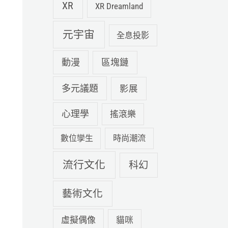
XR
XR Dreamland
元宇宙
全息投影
動漫
區塊鏈
多元議題
影展
心理學
搖滾樂
數位孿生
時尚潮流
流行文化
科幻
藝術文化
虛擬偶像
貓咪