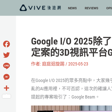
跳
NEWS
REVIEWS
OPI
至
主
要
內
Google I/O 202
容
定案的3D視訊平台Goo
Facebook
作者:
庭庭迴旋踢
/
2025-05-23
Twitter
Line
在Google I/O 2025的眾多亮點中，
Messenger
亂的AI應用裡，不可否認，這次的確讓
提起的專案吸引了：Google Beam。
分
享