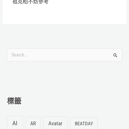
祖克柏不妨參考
搜
尋
關
鍵
字
標籤
:
AI
Avatar
AR
BEATDAY