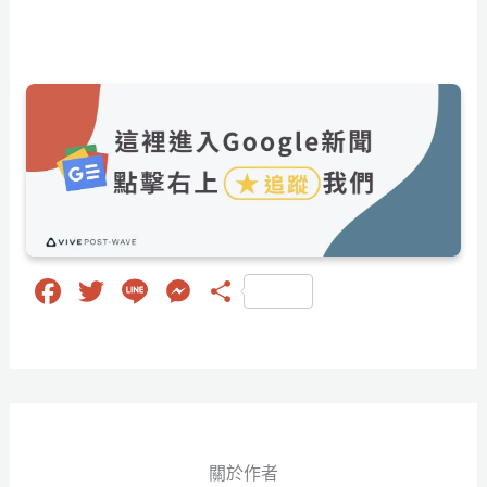
Fa
T
Li
M
分
ce
wi
ne
es
享
bo
tt
se
ok
er
ng
er
關於作者