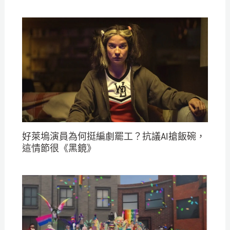
好萊塢演員為何挺編劇罷工？抗議AI搶飯碗，
這情節很《黑鏡》