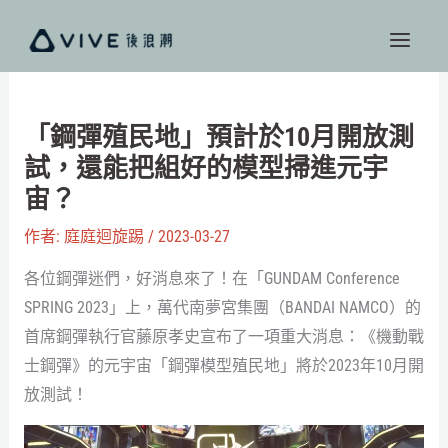
跳
至
主
要
內
「鋼彈殖民地」預計於10月開放測
容
試，還能把組好的模型掃進元宇
宙？
作者:
庭庭迴旋踢
/
2023-03-27
各位鋼彈迷們，好消息來了！在「GUNDAM Conference
SPRING 2023」上，萬代南夢宮集團（BANDAI NAMCO）的
首席鋼彈執行官藤原孝史宣布了一項重大消息：《機動戰
士鋼彈》的元宇宙「鋼彈模型殖民地」將於2023年10月開
放測試！