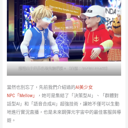
認識來自世界各地的鋼彈迷。（來源：BANDAI NAMCO）
當然也別忘了，先前我們介紹過的
AI美少女
NPC「Mellow」
，她可是集結了「決策型AI」、「群體對
話型AI」和「語音合成AI」超強技術，讓她不僅可以生動
地進行實況直播，也是未來鋼彈元宇宙中的最佳客服與導
遊。