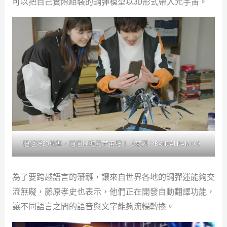
可以把自己實際組裝的鋼彈模型以3D形式帶入元宇宙。
把組好的模型，通通掃進元宇宙吧！（來源：BANDAI NAMCO）
為了要跨越語言的藩籬，讓來自世界各地的鋼彈迷能夠交
流無礙，藤原孝史也表示，他們正在開發自動翻譯功能，
讓不同語言之間的語音與文字能夠流暢轉換。