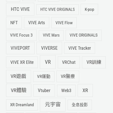
HTC VIVE
K-pop
HTC VIVE ORIGINALS
NFT
VIVE Arts
VIVE Flow
VIVE Focus 3
VIVE ORIGINALS
VIVE Mars
VIVEPORT
VIVERSE
VIVE Tracker
VR
VIVE XR Elite
VRChat
VR訓練
VR遊戲
VR運動
VR醫療
VR體驗
Vtuber
XR
Web3
元宇宙
XR Dreamland
全息投影