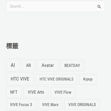
搜
尋
關
鍵
字
標籤
:
AI
Avatar
AR
BEATDAY
HTC VIVE
K-pop
HTC VIVE ORIGINALS
NFT
VIVE Arts
VIVE Flow
VIVE Focus 3
VIVE ORIGINALS
VIVE Mars