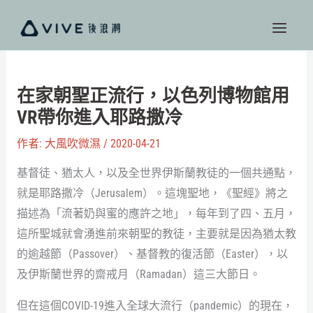
跳
至
主
要
內
在家朝聖正流行，以色列博物館用
容
VR帶你進入耶路撒冷
作者:
大風吹微濕
/
2020-04-21
基督徒、猶太人，以及全世界伊斯蘭教徒的一個共通點，
就是耶路撒冷（Jerusalem）。這塊聖地，《聖經》將之
描述為「流著奶與蜜的應許之地」，每年到了四、五月，
這所聖城就會湧進前來朝聖的教徒，主要就是因為猶太教
的逾越節（Passover）、基督教的復活節（Easter），以
及伊斯蘭世界的齋戒月（Ramadan）這三大節日。
但在這個COVID-19進入全球大流行（pandemic）的現在，