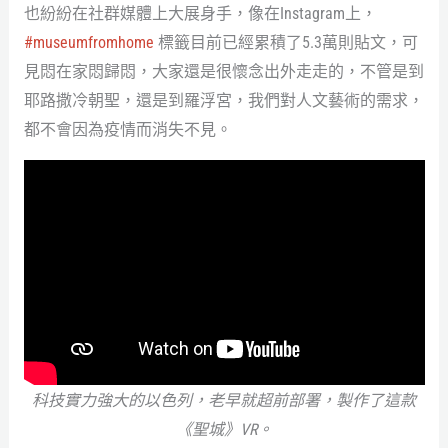
也紛紛在社群媒體上大展身手，像在Instagram上，
#museumfromhome
標籤目前已經累積了5.3萬則貼文，可
見悶在家悶歸悶，大家還是很懷念出外走走的，不管是到
耶路撒冷朝聖，還是到羅浮宮，我們對人文藝術的需求，
都不會因為疫情而消失不見。
科技實力強大的以色列，老早就超前部署，製作了這款
《聖城》VR。