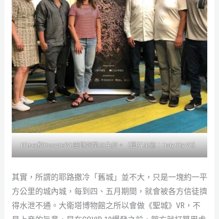
Blimey和OccupiedVR團隊齊聚以色列。（圖片來源：Holy City VR）
其實，所謂的耶路撒冷「舊城」並不大，只是一塊約一平
方公里的城內城，每到四、五月期間，就會被各方信徒擠
得水泄不通。大衛塔博物館之所以會做《聖城》VR，不