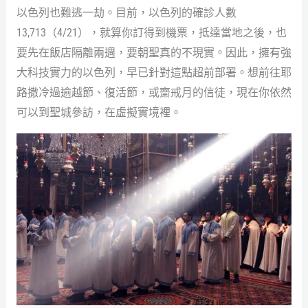
以色列也難逃一劫。目前，以色列的確診人數
13,713（4/21），就算你訂得到機票，抵達當地之後，也
要先在飯店隔離兩週，要朝聖真的不現實。因此，擁有強
大科技實力的以色列，早已針對這點超前部署。想前往耶
路撒冷過逾越節、復活節，或齋戒月的信徒，現在你依然
可以到聖城參訪，在虛擬實境裡。