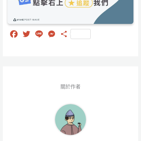
Fa
T
Li
M
分
ce
wi
ne
es
享
bo
tt
se
ok
er
ng
er
關於作者