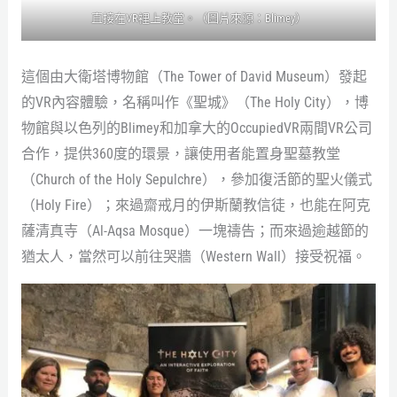
直接在VR裡上教堂。（圖片來源：Blimey）
這個由大衛塔博物館（The Tower of David Museum）發起
的VR內容體驗，名稱叫作《聖城》（The Holy City），博
物館與以色列的Blimey和加拿大的OccupiedVR兩間VR公司
合作，提供360度的環景，讓使用者能置身聖墓教堂
（Church of the Holy Sepulchre），參加復活節的聖火儀式
（Holy Fire）；來過齋戒月的伊斯蘭教信徒，也能在阿克
薩清真寺（Al-Aqsa Mosque）一塊禱告；而來過逾越節的
猶太人，當然可以前往哭牆（Western Wall）接受祝福。