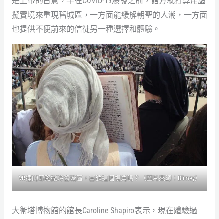
是上帝的旨意，早在COVID-19爆發之前，館方就打算用虛
擬實境來重現舊城區，一方面能緩解朝聖的人潮，一方面
也提供不便前來的信徒另一種選擇和體驗。
VR裡的耶路撒冷舊城區，喜歡這個視角嗎？（圖片來源：Blimey）
大衛塔博物館的館長Caroline Shapiro表示，現在體驗過