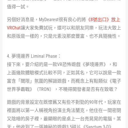
值得一試。
另個好消息是，MyDearest很有良心的將
《8號出口》放上
VRChat
讓大家免費試玩，還可以和朋友同樂，玩法大致上
和原版是一樣的，只是元素沒那麼豐富、也不具隨機性。
4. 夢境邊界 Liminal Phase：
接下來，要介紹的是一款VR恐怖遊戲《夢境邊界》，和
上面幾款體驗模式比較不同，正如其名，它可以說是一款
富含「閾限」氛圍的解謎遊戲，而概念上有點類似《電子
世界爭霸戰》（TRON），不曉得開發者是否有在致敬？
遊戲的背景設定在既懷舊又有些不對勁的90年代，玩家在
裡面將以第一人稱視角扮演主角法蘭克，他住在一間密閉
又陰暗的房子裡，最顯眼的是桌上一台亮晃晃的電腦。某
天，他收到了一張神秘的遊戲3.5磁片《Sanctum 3-D》