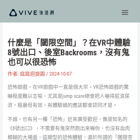
跳
至
主
要
內
什麼是「閾限空間」？在VR中體驗
容
8號出口、後室Backrooms，沒有鬼
也可以很恐怖
作者:
庭庭迴旋踢
/
2024-10-07
恐怖遊戲，在VR遊戲中一直是個大宗。VR恐怖遊戲的驚
嚇程度難以言喻，尤其是jump scare總會把人嚇得屁滾尿
流，粗暴但有效，有體驗過的應該都會認同才是。
不過，也有另一種「恐怖」近來廣受歡迎，像是知名的
《8號出口》，不需要有鬼突然跑出來嚇你、也沒有血肉
模糊的大場面，這類型的恐怖體驗，源於所謂的「閾限空