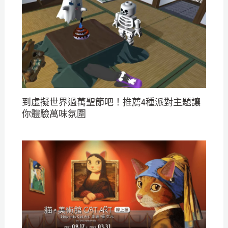
到虛擬世界過萬聖節吧！推薦4種派對主題讓
你體驗萬味氛圍