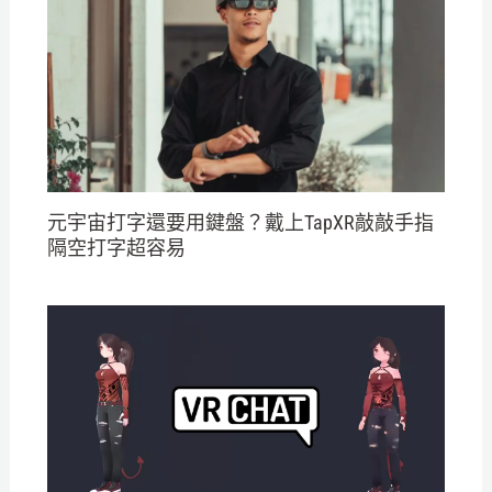
元宇宙打字還要用鍵盤？戴上TapXR敲敲手指
隔空打字超容易