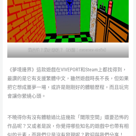
我是誰？我在哪裡？（來源：anananas studio）
《夢境邊界》這款遊戲在VIVEPORT和Steam上都找得到，
最讚的是它有支援繁體中文，雖然遊戲時長不長，但如果
把它想成噩夢一場，或許是剛剛好的體驗歷程，而且玩完
會讓你縈繞心頭。
不曉得你有沒有體驗過比這幾款「閾限空間」還要恐怖的
作品呢？又或者是說，你覺得哪些知名的遊戲中也帶有相
似的元素，而我們只是沒有發現呢？歡迎與我們分享！