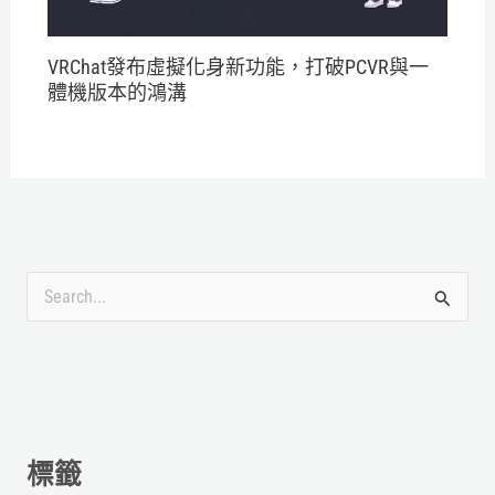
VRChat發布虛擬化身新功能，打破PCVR與一
體機版本的鴻溝
搜
尋
關
鍵
字
標籤
: