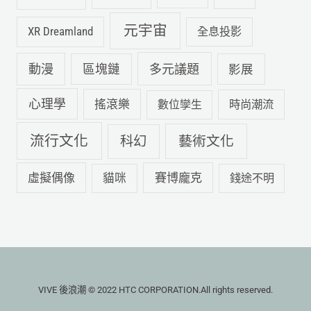
元宇宙
XR Dreamland
全息投影
動漫
多元議題
區塊鏈
影展
心理學
搖滾樂
數位孿生
時尚潮流
流行文化
科幻
藝術文化
虛擬偶像
賽博龐克
貓咪
錢途不明
VIVE 後浪潮 © 2022 HTC CORPORATION.All rights reserved.