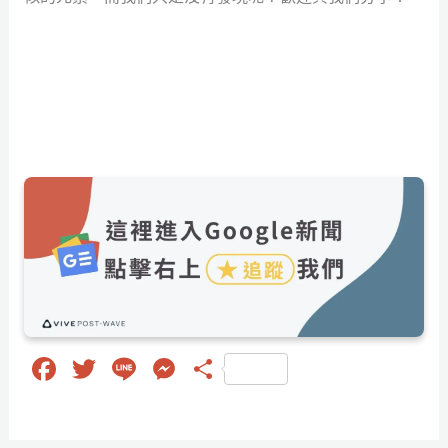
Fa
T
Li
M
分
ce
wi
ne
es
享
bo
tt
se