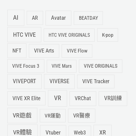
AI
Avatar
AR
BEATDAY
HTC VIVE
K-pop
HTC VIVE ORIGINALS
NFT
VIVE Arts
VIVE Flow
VIVE Focus 3
VIVE ORIGINALS
VIVE Mars
VIVEPORT
VIVERSE
VIVE Tracker
VR
VIVE XR Elite
VRChat
VR訓練
VR遊戲
VR運動
VR醫療
VR體驗
Vtuber
XR
Web3