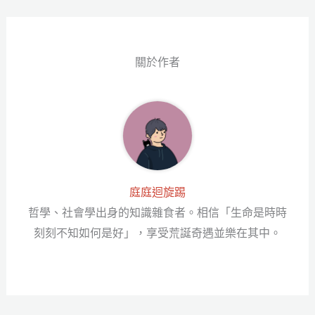
ok
er
ng
er
關於作者
庭庭迴旋踢
哲學、社會學出身的知識雜食者。相信「生命是時時
刻刻不知如何是好」，享受荒誕奇遇並樂在其中。