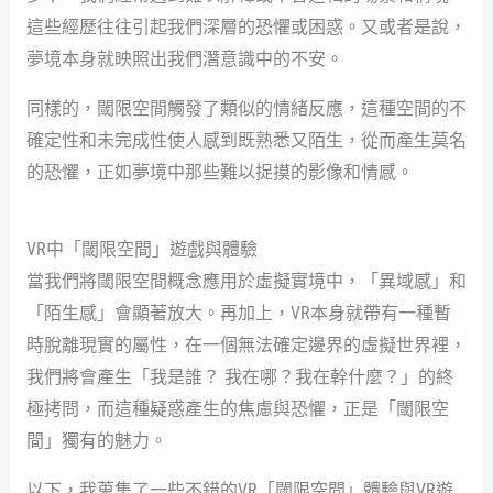
這些經歷往往引起我們深層的恐懼或困惑。又或者是說，
夢境本身就映照出我們潛意識中的不安。
同樣的，閾限空間觸發了類似的情緒反應，這種空間的不
確定性和未完成性使人感到既熟悉又陌生，從而產生莫名
的恐懼，正如夢境中那些難以捉摸的影像和情感。
VR中「閾限空間」遊戲與體驗
當我們將閾限空間概念應用於虛擬實境中，「異域感」和
「陌生感」會顯著放大。再加上，VR本身就帶有一種暫
時脫離現實的屬性，在一個無法確定邊界的虛擬世界裡，
我們將會產生「我是誰？ 我在哪？我在幹什麼？」的終
極拷問，而這種疑惑產生的焦慮與恐懼，正是「閾限空
間」獨有的魅力。
以下，我蒐集了一些不錯的VR「閾限空間」體驗與VR遊