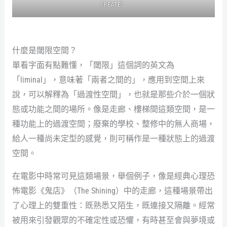
CREATE）
什麼是閾限空間？
單看字面有點難懂，「閾限」這個詞的英文為
「liminal」，意味著「兩者之間的」，應用到空間上來
說，可以解釋為「過渡性空間」，也就是那些介於一個狀
態或功能之間的場所。像是走廊、樓梯間這類空間，是一
種功能上的過渡空間；廢棄的學校、整修中的無人商場，
給人一種尚未定型的感覺，則可稱作是一種狀態上的過渡
空間。
在電影中時常可見這類場景，舉個例子，像是經典心理恐
怖電影《鬼店》（The Shining）中的走廊，這種場景帶出
了心理上的雙重性：既熟悉又陌生，既連接又隔離。經常
被用來引發觀眾的不確定性或恐懼，有時甚至會與夢境或