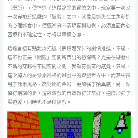
（聖所），便掉進了這段詭異的冒險之中。玩家要一次又
一次穿梭於遊戲的「遊戲」之中，就像是迷失在主角創造
的心理迷宮中，便逐漸分不清現實與幻覺，必須直面內心
困境和不確定性，才得以擊退心魔。
透過言語有點難以描述《夢境邊界》的劇情推進，不過，
這不也正是「閾限」空間所帶出的恐懼嗎？光是在遊戲中
不斷的穿越在不同空間之間，就頗有後室的感覺，只是，
這次掉入的是像素風格的遊戲中的遊戲世界中，而其中採
用了像素風格、高對比的色彩，更加強了陌異感。另一點
值得稱讚的是，這款遊戲的音效做得非常好，適度加強了
壓迫感，同時也不過度搶戲。