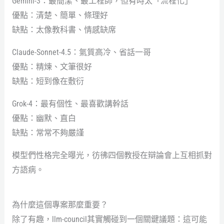
Gemini-3：最簡潔、最工程師，但有時太「流程化」
優點：清楚、簡單、條理好
缺點：太像教科書、情感缺席
Claude-Sonnet-4.5：氣質高冷、省話一哥
優點：精煉、文筆很好
缺點：短到像在敷衍
Grok-4：最有個性、最喜歡講幹話
優點：幽默、直白
缺點：常常不夠嚴謹
模型們性格完全曝光，彷彿四個教授在辯論會上互相抓對
方語病。
為什麼這個專案那麼重要？
除了有趣，llm-council其實觸碰到一個關鍵議題：這可能