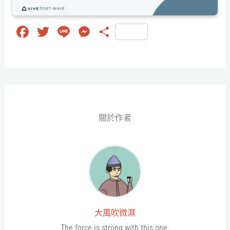
Fa
T
Li
M
分
ce
wi
ne
es
享
bo
tt
se
ok
er
ng
er
關於作者
大風吹微濕
The force is strong with this one.