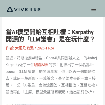
跳
至
主
要
內
當AI模型開始互相吐槽：Karpathy
容
開源的「LLM議會」是在玩什麼？
作者:
大風吹微濕
/
2025-11-24
最近，特斯拉前AI總監、OpenAI共同創辦人之一的Andrej
Karpathy做了一件
嗨爆AI圈
的事：他推出了一個名為llm-
council（LLM 議會）的開源專案。你可以丟一個問題進
去，或是一段新聞、一篇論文，甚至整本書的一章。接
著，一桌「AI委員」會輪流回答、互相批改、互相吐槽。
最後再由「主席」模型彙整所有觀點，給出最終分析。