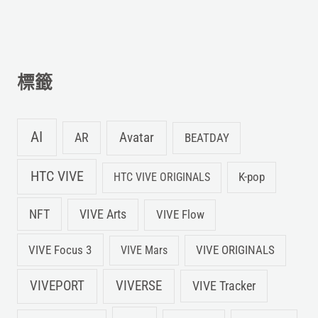
關
鍵
字
標籤
:
AI
Avatar
AR
BEATDAY
HTC VIVE
K-pop
HTC VIVE ORIGINALS
NFT
VIVE Arts
VIVE Flow
VIVE Focus 3
VIVE ORIGINALS
VIVE Mars
VIVEPORT
VIVERSE
VIVE Tracker