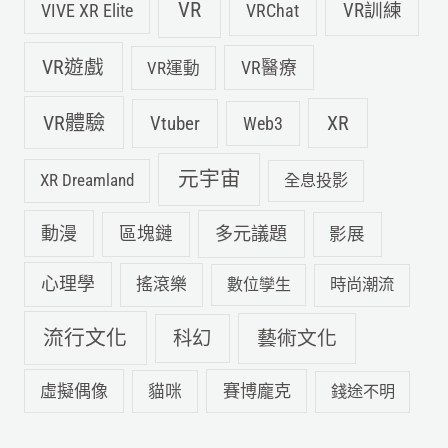
VR
VIVE XR Elite
VRChat
VR訓練
VR遊戲
VR運動
VR醫療
VR體驗
Vtuber
XR
Web3
元宇宙
XR Dreamland
全息投影
動漫
多元議題
區塊鏈
影展
心理學
搖滾樂
數位孿生
時尚潮流
流行文化
科幻
藝術文化
虛擬偶像
賽博龐克
貓咪
錢途不明