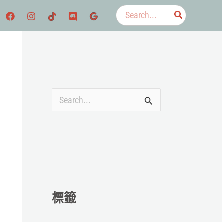
搜
尋：
搜
尋
關
鍵
字
:
標籤