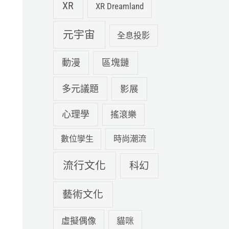
XR
XR Dreamland
元宇宙
全息投影
動漫
區塊鏈
多元議題
影展
心理學
搖滾樂
數位孿生
時尚潮流
流行文化
科幻
藝術文化
虛擬偶像
貓咪