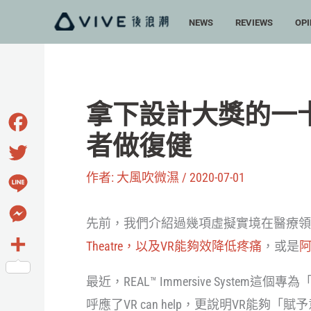
跳
NEWS
REVIEWS
OPI
至
主
要
內
拿下設計大獎的一
容
者做復健
Facebook
作者:
大風吹微濕
/
2020-07-01
Twitter
Line
先前，我們介紹過幾項虛擬實境在醫療領
Messenger
Theatre，以及VR能夠效降低疼痛
，或是
分
最近，REAL™ Immersive System
享
呼應了VR can help，更說明VR能