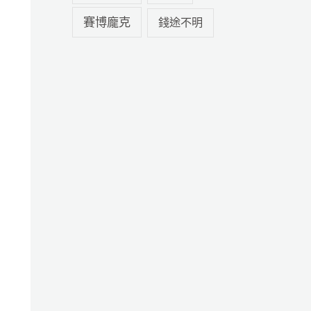
賽博龐克
錢途不明