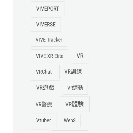
VIVEPORT
VIVERSE
VIVE Tracker
VR
VIVE XR Elite
VRChat
VR訓練
VR遊戲
VR運動
VR體驗
VR醫療
Vtuber
Web3