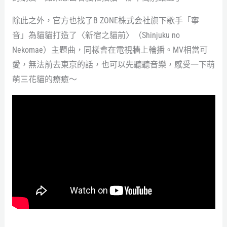
除此之外，官方也找了B ZONE株式会社旗下歌手「寧
音」為貓貓打造了〈新宿之貓前〉（Shinjuku no
Nekomae）主題曲，同樣會在電視牆上輪播。MV相當可
愛，無法前去東京的話，也可以先聽聽音樂，感受一下萌
萌三花貓的療癒～