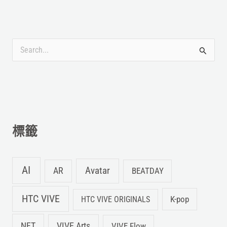
搜
尋
關
鍵
字
標籤
:
AI
Avatar
AR
BEATDAY
HTC VIVE
K-pop
HTC VIVE ORIGINALS
NFT
VIVE Arts
VIVE Flow