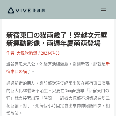
跳
至
主
要
內
新宿東口の猫兩歲了！穿越次元壁
容
新連動影像，兩週年慶萌萌登場
作者:
大風吹微濕
/
2023-07-05
澀谷有忠犬八公，池袋有池貓頭鷹，談到新宿，那就是
新
宿東口の猫
了。
逛過新宿的朋友，應該都對這隻經常出沒在新宿東口廣場
的巨大化3D貓咪不陌生。只要在Google搜尋「新宿東口の
猫」就會接著出現「時間」，貓奴大概都不想錯過這隻三
花巨貓。對了，她每個小時固定會出來伸伸懶腰四次，相
當敬業。