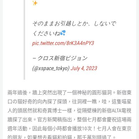
そのままお引越しとか、しないで
くださいね
pic.twitter.com/8rK3A4nPY3
— クロス新宿ビジョン
(@xspace_tokyo)
July 4, 2023
兩年過後，牆上突然出現了一個神秘的圓形貓洞。新宿東
口の猫好奇的向內探了探頭，往洞裡一瞧，哇，這隻喵星
人的頭居然就和奇異博士一樣，從隔壁棟的新宿ALTA電視
牆探了出來。官方新聞稿指出，整個七月都會慶祝這場兩
週年活動，因此每個小時都會播放10次！七月人會在東京
的朋友，如果想去看貓和拍貓，那千萬別錯過了。