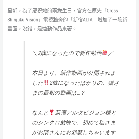
最近，為了慶祝她的兩歲生日，官方在原先「Cross
Shinjuku Vision」電視牆旁的「新宿ALTA」增加了一段新
畫面，沒錯，是連動作品來著。
＼2歳になったので新作動画
／
本日より、新作動画が公開されま
した
2歳になったばかりの、猫さ
まの最初の動画は…？
なんと
新宿アルタビジョン様と
のシンクロ放映で、初めて猫さま
がお隣さんにお邪魔しちゃいます