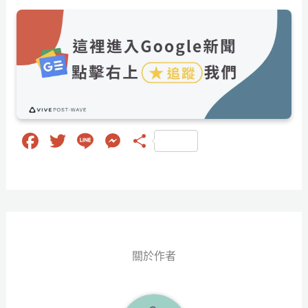
Fa
T
Li
M
分
ce
wi
ne
es
享
bo
tt
se
ok
er
ng
er
關於作者