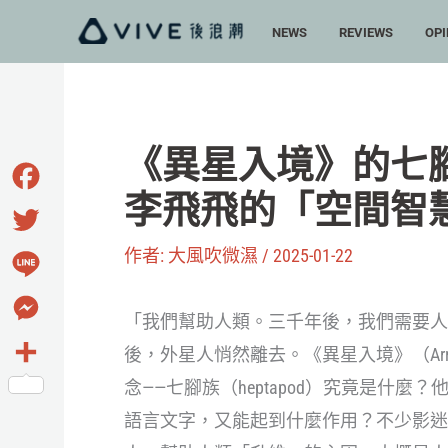
跳
NEWS
REVIEWS
OPI
至
主
要
內
《異星入境》的七腳
容
李飛飛的「空間智
Facebook
作者:
大風吹微濕
/
2025-01-22
Twitter
Line
「我們幫助人類。三千年後，我們需要人
Messenger
後，外星人悄然離去。《異星入境》（Ar
念——七腳族（heptapod）究竟是什
分
語言文字，又能起到什麼作用？不少影迷
享