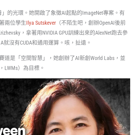
I教母」的光環。她開啟了象徵AI起點的ImageNet專案。有
帶著兩位學生
Ilya Sutskever
（不陌生吧，創辦OpenAI後前
rizhevsky，拿著用NVIDIA GPU訓練出來的AlexNet跑去參
IDIA就沒有CUDA和通用運算。咳，扯遠。
是「空間智慧」，她創辦了AI新創World Labs，並
ls，LWMs）為目標。