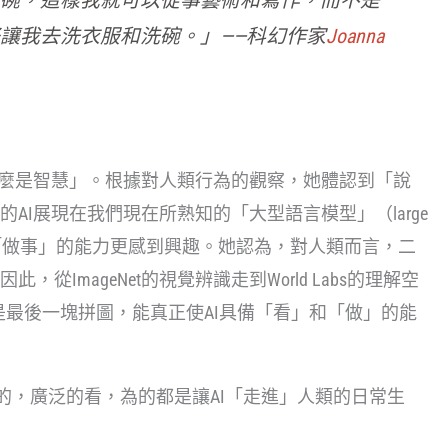
洗碗，這樣我就可以從事藝術和寫作，而不是
好讓我去洗衣服和洗碗。」——科幻作家
Joanna
考「什麼是智慧」。根據對人類行為的觀察，她體認到「說
AI展現在我們現在所熟知的「大型語言模型」（large
而李飛飛對「做事」的能力更感到興趣。她認為，對人類而言，二
ImageNet的視覺辨識走到World Labs的理解空
gence）是最後一塊拼圖，能真正使AI具備「看」和「做」的能
的，廣泛的看，為的都是讓AI「走進」人類的日常生