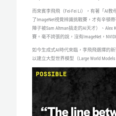
而來賓李飛飛（Fei-Fei Li），有著「A
了ImageNet視覺辨識挑戰賽，才有辛頓
陣子被Sam Altman搞走的AI天才）、Alex K
賽。毫不誇張的說，沒有ImageNet，NV
如今生成式AI時代來臨，李飛飛選擇的新賽道
以建立大型世界模型（Large World Mode