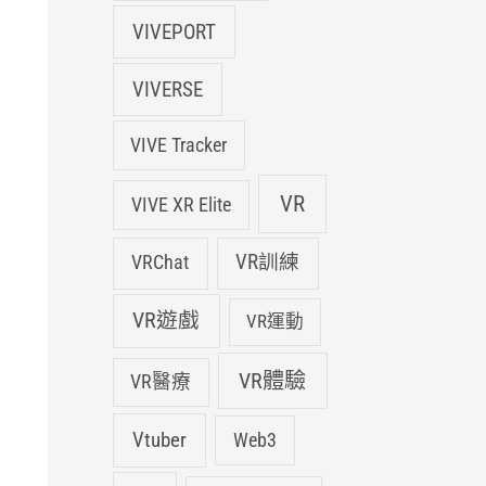
VIVEPORT
VIVERSE
VIVE Tracker
VR
VIVE XR Elite
VRChat
VR訓練
VR遊戲
VR運動
VR體驗
VR醫療
Vtuber
Web3