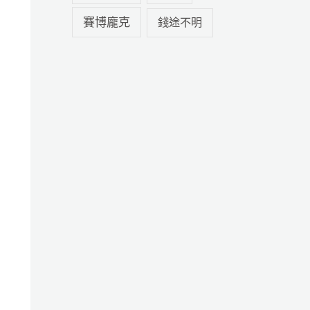
賽博龐克
錢途不明