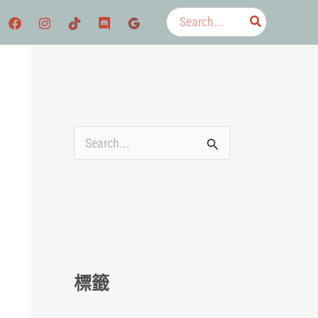
搜
尋：
搜
尋
關
鍵
字
:
標籤