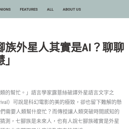
NIONS
FEATURES
ALL
ABOUT US
族外星人其實是AI？聊聊
慧」
類的幫忙。」語言學家露薏絲破譯外星語言文字之
rival）可說是科幻電影的美的極致，卻也留下難解的懸
麼？他們需要人類幫什麼忙？而傳授讓人類突破時間感知的
猜測，七腳族是未來人，也有人說七腳族確實是外星