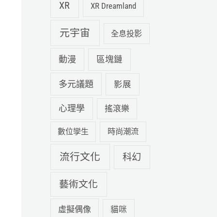
XR
XR Dreamland
元宇宙
全息投影
動漫
區塊鏈
多元議題
影展
心理學
搖滾樂
數位孿生
時尚潮流
流行文化
科幻
藝術文化
虛擬偶像
貓咪