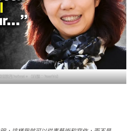
集Podcast。（來源：Possible）