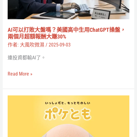
能
盤
呼
嗎？
喊
美
AI可以打敗大盤嗎？美國高中生用ChatGPT操盤，
粉
國
兩個月超額報酬大賺30%
絲
高
作者:
大風吹微濕
/
2025-09-03
名
中
連投資都輸AI了。
的
生
虛
用
Read More »
擬
ChatGPT
偶
操
像
盤，
娃
兩
包
個
型
月
AI
超
寵