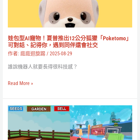
額
物！
報
夏
酬
普
大
推
娃包型AI寵物！夏普推出12公分狐獴「Poketomo」
賺
出
可對話、記得你，遇到同伴還會社交
30%
12
作者:
庭庭迴旋踢
/
2025-08-29
公
誰說機器人就要長得很科技感？
分
狐
Read More »
獴
「Poketomo」
可
Roblox
對
超
話、
車
記
Steam，