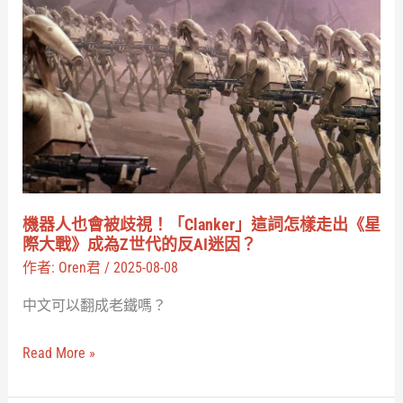
機
戀
器
人
人
未
也
滿」
會
社
被
內
歧
戀
視！
愛
「Clanker」
機器人也會被歧視！「Clanker」這詞怎樣走出《星
調
這
際大戰》成為Z世代的反AI迷因？
查
詞
作者:
Oren君
/
2025-08-08
怎
中文可以翻成老鐵嗎？
樣
走
Read More »
出
《星