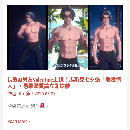
際
長
大
髮
戰》
AI
成
男
為
友
Z
Valentine
世
上
代
線！
的
馬
長髮AI男友Valentine上線！馬斯克七夕送「危險情
反
斯
人」，易暈體質請立即遠離
AI
克
作者:
Rrrr魚
/
2025-08-07
迷
七
渣男雷達狂閃ㄟ
。
因？
夕
送
Read More »
「危