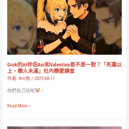
的
紀
AI
錄
伴
片」
侶
Ani
和
Valentine
是
Grok的AI伴侶Ani和Valentine是不是一對？「死黨以
不
上，戀人未滿」社內戀愛調查
是
作者:
Rrrr魚
/
2025-08-11
一
你們自己玩啦
。
對？
「死
Read More »
黨
以
上，