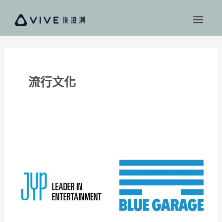
跳
至
主
要
內
容
流行文化
TWICE
最
新
後
輩
不