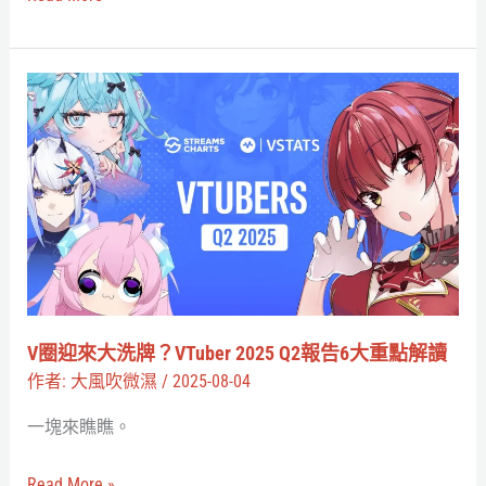
錢！
GS25
超
V
商
圈
AI
迎
診
來
斷
大
免
洗
費
牌？
開
VTuber
放，
2025
V圈迎來大洗牌？VTuber 2025 Q2報告6大重點解讀
唇
Q2
作者:
大風吹微濕
/
2025-08-04
色
報
建
一塊來瞧瞧。
告
議
6
Read More »
直