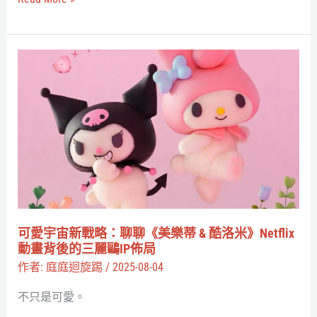
大
接
重
帶
點
可
著
解
愛
走
讀
宇
宙
新
戰
略：
聊
聊
可愛宇宙新戰略：聊聊《美樂蒂 & 酷洛米》Netflix
《美
動畫背後的三麗鷗IP佈局
樂
作者:
庭庭迴旋踢
/
2025-08-04
蒂
不只是可愛。
&