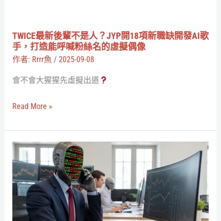
是
人？
JYP
TWICE最新後輩不是人？JYP開18項新職缺開發AI歌
開
手，打造能呼喊粉絲名的虛擬偶像
18
作者:
Rrrr魚
/
2025-09-08
項
會不會大猩猩先虛擬出道
新
職
Read More »
缺
開
發
AI
AI
可
歌
以
手，
打
打
敗
造
大