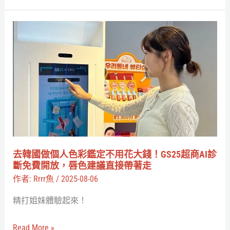
險
情
去
人」，
韓
易
國
暈
做
體
個
質
人
請
色
立
彩
即
鑑
去韓國做個人色彩鑑定不用花大錢！GS25超商AI診
遠
定
斷免費開放，唇色建議直接帶著走
離
不
作者:
Rrrr魚
/
2025-08-06
用
精打姐妹體驗起來！
花
大
Read More »