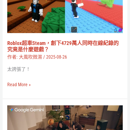
得
創
你，
下
遇
4729
到
萬
同
人
Roblox超車Steam，創下4729萬人同時在線紀錄的
伴
同
究竟是什麼遊戲？
還
時
作者:
大風吹微濕
/
2025-08-26
會
在
太誇張了！
社
線
交
紀
Read More »
錄
的
究
帶
竟
頭
是
「玩