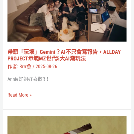
什
壞」
麼
Gemini？
遊
AI
戲？
不
只
會
帶頭「玩壞」Gemini？AI不只會寫報告，ALLDAY
寫
PROJECT示範MZ世代5大AI潮玩法
報
作者:
Rrrr魚
/
2025-08-26
告，
Annie好姐好喜歡R！
ALLDAY
PROJECT
Read More »
示
範
MZ
A24
世
出