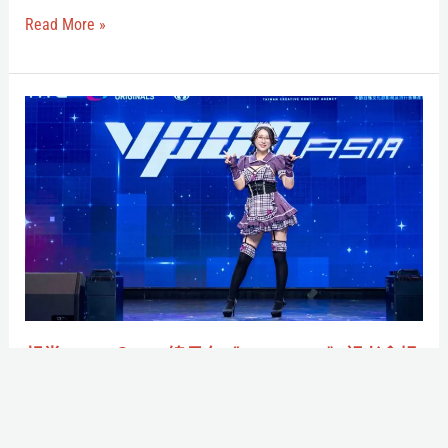
酷
Read More »
洛
米》
Netflix
想
動
當
畫
VTuber？
背
Kson
後
總
的
長
三
在
麗
《V-
鷗
POP
想當VTuber？Kson總長在《V-POP ASIA》記者會暢
IP
ASIA》
談心路歷程，公開百萬VTuber的獨門心法
佈
記
作者:
庭庭迴旋踢
/
2025-07-30
局
者
心動了嗎？