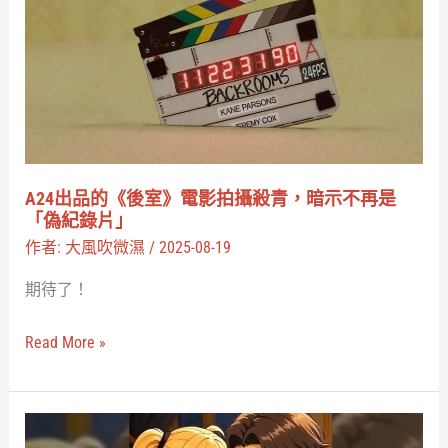
代
品
5
的
大
《後
AI
室》
潮
電
玩
影
法
拍
A24出品的《後室》電影拍攝殺青，暗示不再是
攝
「偽紀錄片」
殺
作者:
大風吹微濕
/
2025-08-19
青，
期待了！
暗
示
Read More »
不
再
是
Grok
「偽