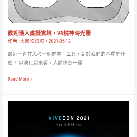
擬
實
境，
VR
歡迎進入虛擬實境，VR精神時光屋
精
作者:
大風吹微濕
/
2021-05-12
神
最近一直在思考一個問題：工具，對於我們的本質是什
時
麼？ 以演化論來看，人類作為一種
光
屋
Read More »
VIVECON
2021
即
將