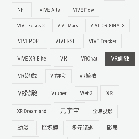
NFT
VIVE Arts
VIVE Flow
VIVE Focus 3
VIVE ORIGINALS
VIVE Mars
VIVEPORT
VIVERSE
VIVE Tracker
VR
VIVE XR Elite
VRChat
VR訓練
VR遊戲
VR運動
VR醫療
VR體驗
Vtuber
XR
Web3
元宇宙
XR Dreamland
全息投影
動漫
多元議題
區塊鏈
影展