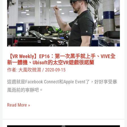
EP16：
第
一
次
黑
手
就
【VR Weekly】EP16：第一次黑手就上手、VIVE全
上
新一體機、Ubisoft的太空VR遊戲很諾蘭
手、
作者:
大風吹微濕
/
2020-09-15
VIVE
這週就是Facebook Connect和Apple Event了，好好享受暴
全
風雨前的寧靜吧。
新
一
Read More »
體
機、
Ubisoft