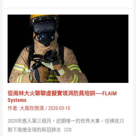
VR
大
從
壽
雨
林
大
火
聊
聊
虛
擬
從雨林大火聊聊虛擬實境消防員培訓——FLAIM
實
Systems
境
作者:
大風吹微濕
/
2020-03-10
消
2020年進入第三個月，近期唯一的世界大事，彷彿就只
防
剩下席捲全球的新冠肺炎（CO
員