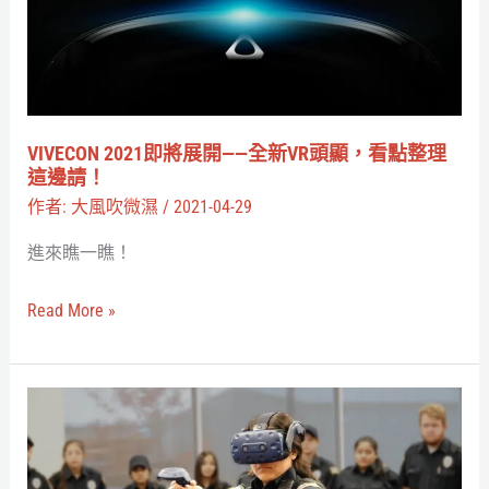
展
開
——
全
新
VIVECON 2021即將展開——全新VR頭顯，看點整理
VR
這邊請！
頭
作者:
大風吹微濕
/
2021-04-29
顯，
進來瞧一瞧！
看
點
Read More »
整
理
這
VR
邊
有
請！
可