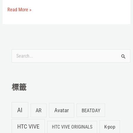
培
Read More »
訓
——
FLAIM
Systems
搜
尋
關
鍵
標籤
字
:
AI
Avatar
AR
BEATDAY
HTC VIVE
K-pop
HTC VIVE ORIGINALS