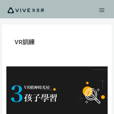
跳
至
主
要
內
容
VR訓練
孩
子
的
教
育
不