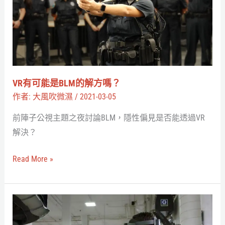
能
是
BLM
的
解
方
VR有可能是BLM的解方嗎？
嗎？
作者:
大風吹微濕
/
2021-03-05
前陣子公視主題之夜討論BLM，隱性偏見是否能透過VR
解決？
Read More »
【VR
Weekly】