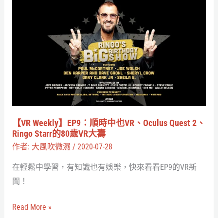
【VR
的
Weekly】
太
EP9：
空
順
VR
時
遊
中
戲
也
很
VR、
諾
Oculus
【VR Weekly】EP9：順時中也VR、Oculus Quest 2、
蘭
Quest
Ringo Starr的80歲VR大壽
2、
作者:
大風吹微濕
/
2020-07-28
Ringo
在輕鬆中學習，有知識也有娛樂，快來看看EP9的VR新
Starr
聞！
的
80
Read More »
歲