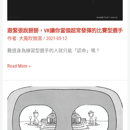
掰，
VR
讓
你
跟緊張說掰掰，VR讓你當個超常發揮的比賽型選手
當
作者:
大風吹微濕
/
2021-05-12
個
難道身為練習型選手的人就只能「認命」嗎？
超
常
Read More »
發
揮
的
歡
比
迎
賽
進
型
入
選
虛
手