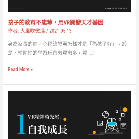
能
等，
用
孩子的教育不能等，用VR開發天才基因
VR
作者:
大風吹微濕
/
2021-05-13
開
身為家長的你，心裡總想著怎樣才是「為孩子好」。於
發
是，輔助性的學習玩具愈買愈多，買 […]
天
才
Read More »
基
因
跟
緊
張
說
掰