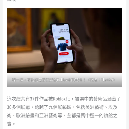
掃一掃，梵谷的草帽就變成Roblox中的配件！（來源：
The Met
）
這次總共有37件作品被Roblox化，被選中的藝術品涵蓋了
30多個展廳，跨越了九個展藝區，包括美洲藝術、埃及
術、歐洲繪畫和亞洲藝術等，全都是萬中選一的鎮館之
寶。