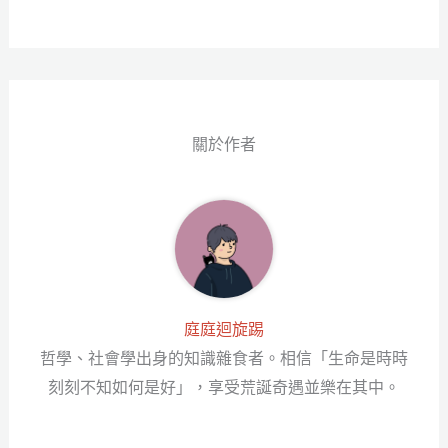
ce
wi
ne
es
享
bo
tt
se
ok
er
ng
er
關於作者
庭庭迴旋踢
哲學、社會學出身的知識雜食者。相信「生命是時時
刻刻不知如何是好」，享受荒誕奇遇並樂在其中。