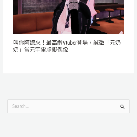
叫你阿嬤來！最高齡Vtuber登場，誠徵「元奶
奶」當元宇宙虛擬偶像
搜
尋
關