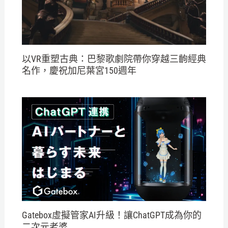
以VR重塑古典：巴黎歌劇院帶你穿越三齣經典
名作，慶祝加尼葉宮150週年
Gatebox虛擬管家AI升級！讓ChatGPT成為你的
二次元老婆