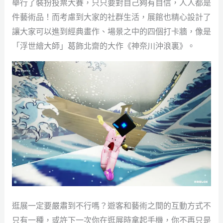
舉行了裝扮投票大賽，只只要對自己夠有自信，人人都是
件藝術品！而考慮到大家的社群生活，展館也精心設計了
讓大家可以進到經典畫作、場景之中的四個打卡牆，像是
「浮世繪大師」葛飾北齋的大作《神奈川沖浪裏》。
逛展一定要嚴肅到不行嗎？遊客和藝術之間的互動方式不
只有一種，或許下一次你在逛展時拿起手機，你不再只是