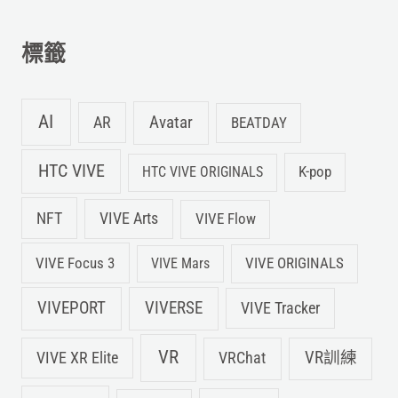
鍵
字
標籤
:
AI
Avatar
AR
BEATDAY
HTC VIVE
K-pop
HTC VIVE ORIGINALS
NFT
VIVE Arts
VIVE Flow
VIVE Focus 3
VIVE ORIGINALS
VIVE Mars
VIVEPORT
VIVERSE
VIVE Tracker
VR
VIVE XR Elite
VRChat
VR訓練