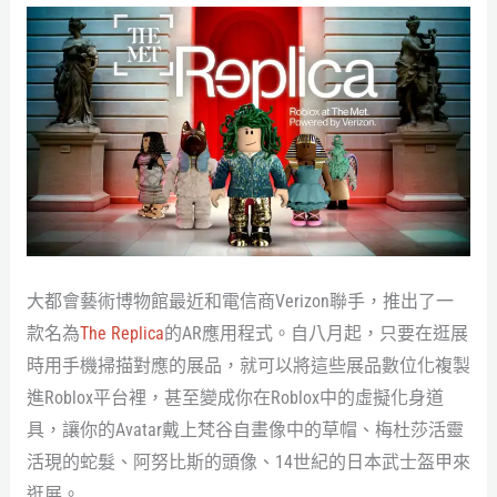
大都會藝術博物館最近和電信商Verizon聯手，推出了一
款名為
The Replica
的AR應用程式。自八月起，只要在逛展
時用手機掃描對應的展品，就可以將這些展品數位化複製
進Roblox平台裡，甚至變成你在Roblox中的虛擬化身道
具，讓你的Avatar戴上梵谷自畫像中的草帽、梅杜莎活靈
活現的蛇髮、阿努比斯的頭像、14世紀的日本武士盔甲來
逛展。