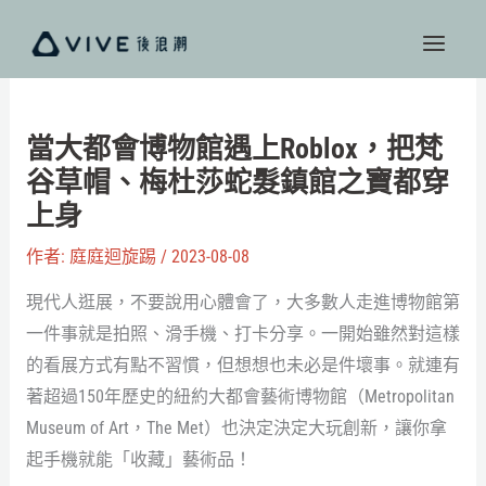
跳
至
主
要
內
當大都會博物館遇上Roblox，把梵
容
谷草帽、梅杜莎蛇髮鎮館之寶都穿
上身
作者:
庭庭迴旋踢
/
2023-08-08
現代人逛展，不要說用心體會了，大多數人走進博物館第
一件事就是拍照、滑手機、打卡分享。一開始雖然對這樣
的看展方式有點不習慣，但想想也未必是件壞事。就連有
著超過150年歷史的紐約大都會藝術博物館（Metropolitan
Museum of Art，The Met）也決定決定大玩創新，讓你拿
起手機就能「收藏」藝術品！