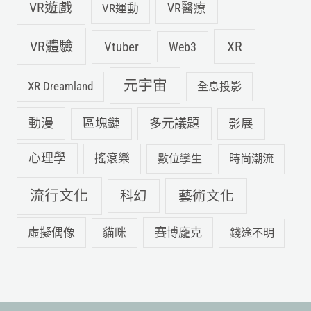
VR遊戲
VR運動
VR醫療
VR體驗
Vtuber
XR
Web3
元宇宙
XR Dreamland
全息投影
動漫
多元議題
區塊鏈
影展
心理學
搖滾樂
數位孿生
時尚潮流
流行文化
科幻
藝術文化
虛擬偶像
賽博龐克
貓咪
錢途不明