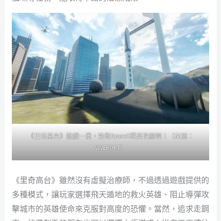
《里奇高台》遊戲一景，致敬SpaceX得真明顯啊！（來源：
VIVEPORT
）
《里奇高台》雖然沒有虛擬治療師，不過透過遊戲提供的
多種模式，讓玩家選擇飛天遁地的救火英雄、阻止導彈攻
擊城市的英雄使命來克服對高度的恐懼。當然，追求走鋼