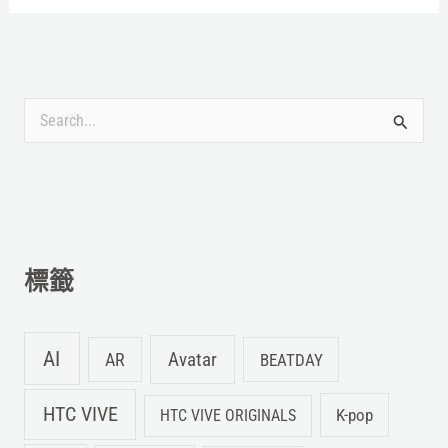
搜
尋
關
鍵
字
標籤
:
AI
Avatar
AR
BEATDAY
HTC VIVE
K-pop
HTC VIVE ORIGINALS