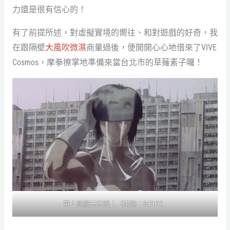
力還是很有信心的！
有了前提所述，對虛擬實境的嚮往、和對遊戲的好奇，我
在跟隔壁
大風吹微濕
商量過後，便開開心心地借來了VIVE
Cosmos，摩拳擦掌地準備來當台北市的草薙素子囉！
帶上頭顯去玩喔！（來源：GIPHY）