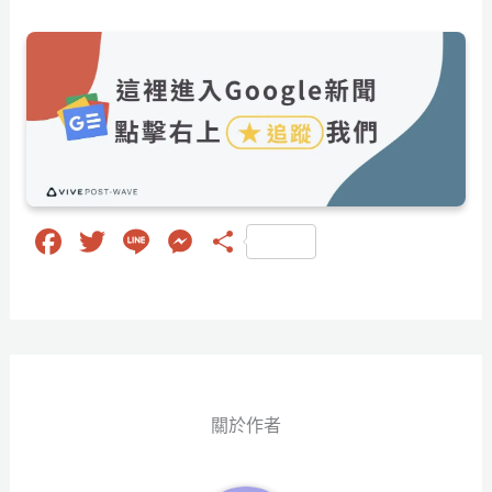
Fa
T
Li
M
分
ce
wi
ne
es
享
bo
tt
se
ok
er
ng
er
關於作者