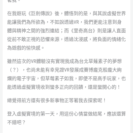
著我。
在我遊玩《巨劍傳說》後，體悟到的是，與其說虛擬世界
能讓我們為所欲為，不如說透過VR，我們更能注意到身
體與精神之間的強烈連結；而《里奇高台》則是讓人直面
從前不敢正視的恐懼來源，透過沈浸感，將負面的情緒化
為遊戲的愉快感。
雖然這次的VR體驗沒有實現我成為台北草薙素子的夢想
（？），也尚未能有幸見證VR發展成賽博龐克般龐大絢
爛的電子宇宙，但草莓素子如我，即便不是高手玩家，也
能透過虛擬實境收到蠻多正向的回饋，還是蠻開心的！
總覺得前方還有很多新事物正等著我去探索呢！
登入虛擬實境的第一天，用這份心情當做結尾，應該還算
不錯吧？