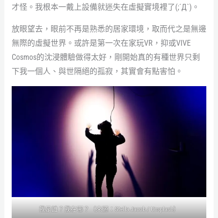
才怪。我根本一戴上設備就迷失在虛擬實境裡了(;´Д`)。
放眼望去，眼前不再是熟悉的居家環境，取而代之是無邊
無際的虛擬世界。或許是第一次在家玩VR，抑或VIVE
Cosmos的沈浸體驗做得太好，剛開始真的有種世界只剩
下我一個人、與世隔絕的孤寂，其實會有點害怕。
我是誰？我在哪？（來源：
Stella Jacob / Unsplash
）