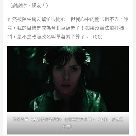
（謝謝你，網友！）
雖然被陌生網友幫忙很開心，但我心中的關卡過不去。畢
竟，我的目標是成為台北草薙素子！如果沒辦法單打獨
鬥，是不是乾脆改名叫草莓素子算了。（QQ）
草薙素子（史嘉蕾喬韓森飾）也覺得豈有此理。（來源：派拉蒙
影業）