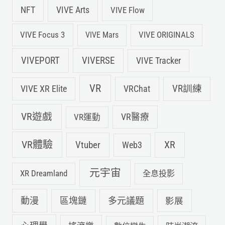
NFT
VIVE Arts
VIVE Flow
VIVE Focus 3
VIVE ORIGINALS
VIVE Mars
VIVEPORT
VIVERSE
VIVE Tracker
VR
VIVE XR Elite
VRChat
VR訓練
VR遊戲
VR運動
VR醫療
VR體驗
Vtuber
XR
Web3
元宇宙
XR Dreamland
全息投影
動漫
多元議題
區塊鏈
影展