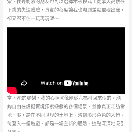
索、找尋刺激的朋友也可以選擇木板模式！從摩天高樓往
下跳的失速體驗，真實的程度讓我也嚇到差點靈魂出竅，
卻又忍不住一玩再玩呢～
拿下VR的那刻，我的心情就像剛從六福村回來似的。能
夠自由在虛擬實境探索遊戲的各個場景、並像真正走訪當
地一般，踏在不同世界的土地上、遇到形形色色的人們。
每登入一個遊戲，都是一場全新的體驗，這點深深地吸引