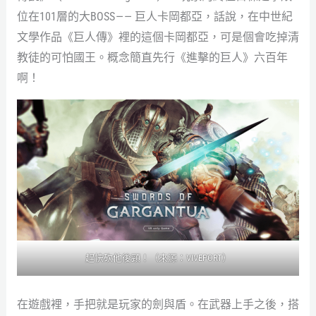
位在101層的大BOSS — — 巨人卡岡都亞，話說，在中世紀
文學作品《巨人傳》裡的這個卡岡都亞，可是個會吃掉清
教徒的可怕國王。概念簡直先行《進擊的巨人》六百年
啊！
趕快砍他後頸！（來源：
VIVEPORT
）
在遊戲裡，手把就是玩家的劍與盾。在武器上手之後，搭