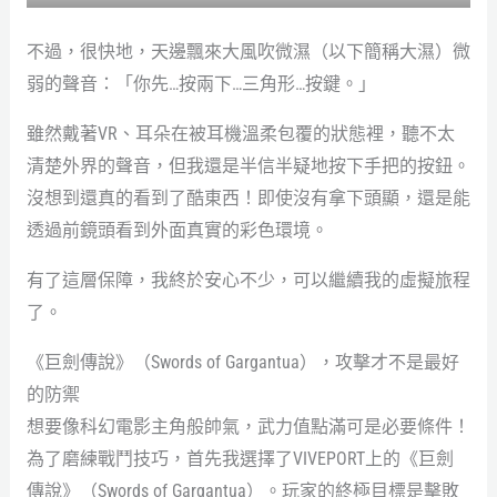
不過，很快地，天邊飄來大風吹微濕（以下簡稱大濕）微
弱的聲音：「你先…按兩下…三角形…按鍵。」
雖然戴著VR、耳朵在被耳機溫柔包覆的狀態裡，聽不太
清楚外界的聲音，但我還是半信半疑地按下手把的按鈕。
沒想到還真的看到了酷東西！即使沒有拿下頭顯，還是能
透過前鏡頭看到外面真實的彩色環境。
有了這層保障，我終於安心不少，可以繼續我的虛擬旅程
了。
《巨劍傳說》（Swords of Gargantua），攻擊才不是最好
的防禦
想要像科幻電影主角般帥氣，武力值點滿可是必要條件！
為了磨練戰鬥技巧，首先我選擇了VIVEPORT上的《巨劍
傳說》（Swords of Gargantua）。玩家的終極目標是擊敗