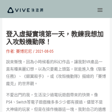
跳
至
主
要
內
登入虛擬實境第一天，教練我想加
容
入攻殼機動隊！
作者:
賽博尼尼
/
2021-08-05
說來慚愧，因為小時候看的科幻作品，讓我對VR產品一
直有種美麗幻想，以為只要戴上頭盔，就能進入像《駭客
任務》、《銀翼殺手》，或《攻殼機動隊》描繪的「賽博
龐克」的世界觀。
不愛出門的我，生活沒少過電玩遊戲帶來的快樂。像
PS4、Switch等電子遊戲機多多少少都有摸過，儘管不是
大神級的玩家，但是在操作機器這一塊，我對自己的適應