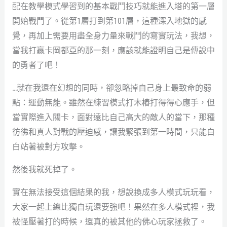
配在教學模式學習到的基本戰鬥技巧就能進入塔的第一層
開始戰鬥了。從第1層打到第101層，這種深入地獄的感
覺，再加上需要用盡全身力量來戰鬥的寫實玩法，我想，
當我打贏卡岡都亞的那一刻，應該就能證明自己是傳說中
的勇者了吧！
…就在我還在幻想的同時，卻忽略掉自己身上最致命的弱
點：運動無能。雖然在練習模式打木樁打得得心應手，但
當實際進入關卡，面對遠比自己高大的敵人的當下，那種
彷彿和真人對戰的壓迫感，讓我緊張到第一時間，只能白
白站著被對方攻擊。
然後我就死掉了。
實在無法接受這個結果的我，想說換成多人模式玩玩看，
大家一起上總比獨自玩還要強吧！果然在多人模式裡，我
被怪壓著打的時候，還真的被其他的佛心玩家拯救了。