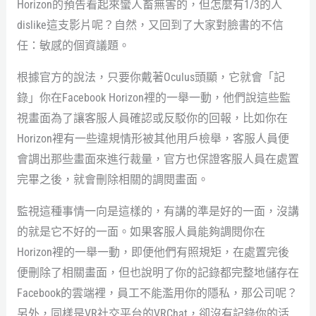
Horizon的預告看起來蠻人畜無害的，但怎麼有1/3的人
dislike這支影片呢？自然，又回到了大家對臉書的不信
任：敏感的個資議題。
根據官方的說法，只要你戴著Oculus頭顯，它就會「記
錄」你在Facebook Horizon裡的一舉一動，他們說這些監
視畫面為了讓客服人員確認或反駁你的回報，比如你在
Horizon裡有一些違規情形被其他用戶檢舉，客服人員便
會調出那些畫面來進行裁量，官方也保證客服人員在處置
完畢之後，就會刪除相關的調閱畫面。
監視這種事情一向是這樣的，有講的準是好的一面，沒講
的就是它不好的一面。如果客服人員能夠調閱你在
Horizon裡的一舉一動，即便他們有照規矩，在處置完後
便刪除了相關畫面，但也說明了你的記錄都完整地儲存在
Facebook的雲端裡，員工不能濫用你的隱私，那公司呢？
另外，同樣是VR社交平台的VRChat，卻沒有記錄你的活