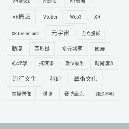
VR遊戲
VR運動
VR醫療
VR體驗
Vtuber
XR
Web3
元宇宙
XR Dreamland
全息投影
動漫
多元議題
區塊鏈
影展
心理學
搖滾樂
數位孿生
時尚潮流
流行文化
科幻
藝術文化
虛擬偶像
賽博龐克
貓咪
錢途不明