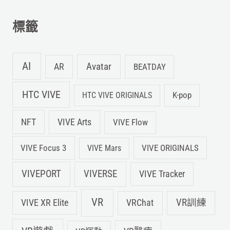
字
標籤
:
AI
Avatar
AR
BEATDAY
HTC VIVE
K-pop
HTC VIVE ORIGINALS
NFT
VIVE Arts
VIVE Flow
VIVE Focus 3
VIVE ORIGINALS
VIVE Mars
VIVEPORT
VIVERSE
VIVE Tracker
VR
VIVE XR Elite
VRChat
VR訓練