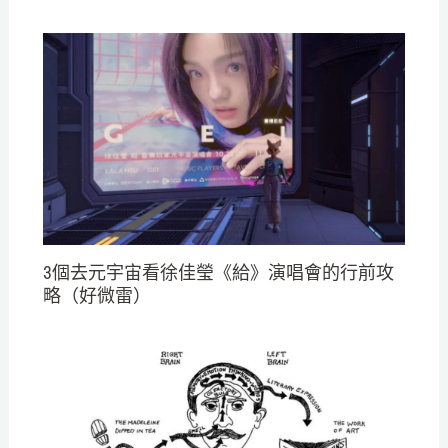
3個去元宇宙看徐佳瑩《給》演唱會的行前攻
略（好微雷）