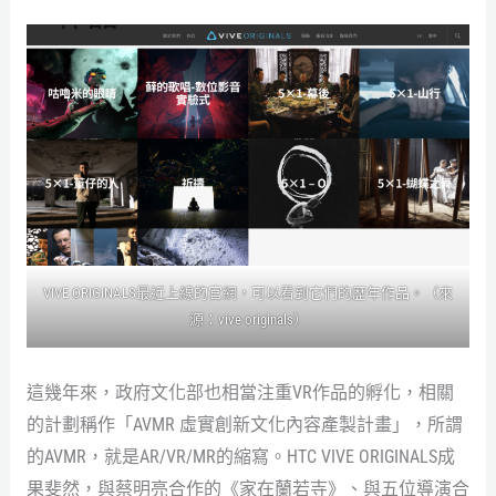
VIVE ORIGINALS最近上線的官網，可以看到它們的歷年作品。（來
源：vive originals）
這幾年來，政府文化部也相當注重VR作品的孵化，相關
的計劃稱作「AVMR 虛實創新文化內容產製計畫」，所謂
的AVMR，就是AR/VR/MR的縮寫。HTC VIVE ORIGINALS成
果斐然，與蔡明亮合作的《家在蘭若寺》、與五位導演合