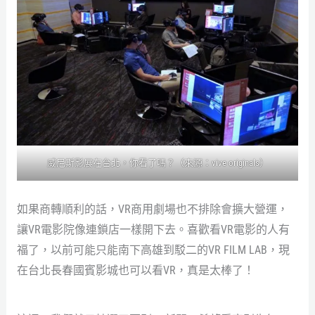
威尼斯影展在台北，你看了嗎？（來源：vive originals）
如果商轉順利的話，VR商用劇場也不排除會擴大營運，
讓VR電影院像連鎖店一樣開下去。喜歡看VR電影的人有
福了，以前可能只能南下高雄到駁二的VR FILM LAB，現
在台北長春國賓影城也可以看VR，真是太棒了！