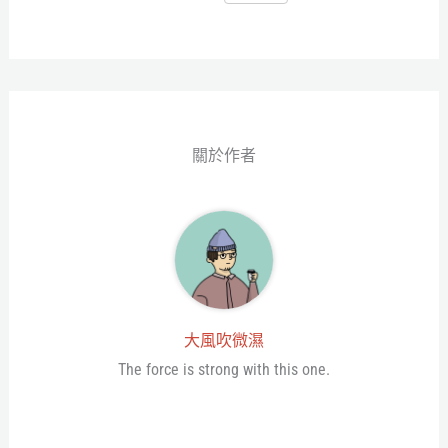
ce
wi
ne
es
享
bo
tt
se
ok
er
ng
er
關於作者
大風吹微濕
The force is strong with this one.