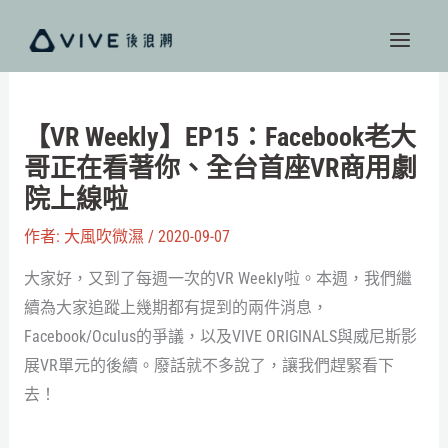
跳
至
主
要
內
【VR Weekly】EP15：Facebook老大
容
哥正在看著你、全台首座VR商用劇
院上線啦
作者:
大風吹微濕
/
2020-09-07
大家好，又到了每週一次的VR Weekly啦。本週，我們繼
續為大家追蹤上幾期都有提到的兩件消息，
Facebook/Oculus的爭議，以及VIVE ORIGINALS與威尼斯影
展VR單元的後續。廢話就不多說了，讓我們趕緊看下
去！