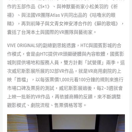
作的五部作品《5×1》、與神獸藝術家小松美羽的《祈
禱》、與法國VR團隊Atlas V共同出品的《咕嚕米的眼
睛》，再到前陣子與文青女神安溥合作的《蘚的歌唱》，
囊括了台灣本土與國際的VR團隊與藝術家。
VIVE ORIGINALS的副總劉思銘透露，HTC與國賓影城的合
作模式，會是由HTC提供VR頭顯硬體與內容軟體，國賓影
城則提供場地和服務人員，雙方計劃「試營運」兩季。這
次威尼斯影展所展的32部VR作品，就是VR商用劇院的上
映「首檔」，以每張票價1,000元看100分鐘的規則來進行
市場口碑及票房的測試，威尼斯影展過後，每2–3週就會
上映一批新的VR作品，再依據商轉的反饋，來不斷調整
觀影模式、劇院流程、售票價格等等。