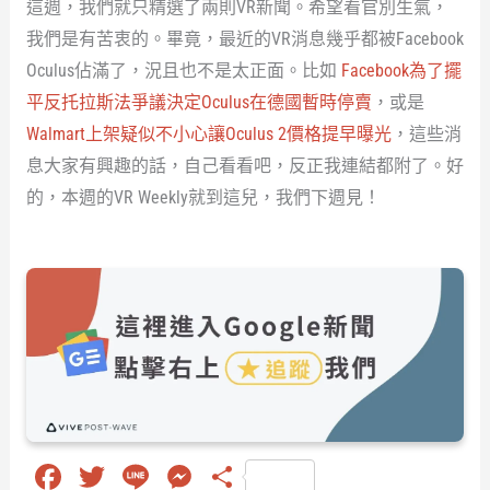
這週，我們就只精選了兩則VR新聞。希望看官別生氣，
我們是有苦衷的。畢竟，最近的VR消息幾乎都被Facebook
Oculus佔滿了，況且也不是太正面。比如
Facebook為了擺
平反托拉斯法爭議決定Oculus在德國暫時停賣
，或是
Walmart上架疑似不小心讓Oculus 2價格提早曝光
，這些消
息大家有興趣的話，自己看看吧，反正我連結都附了。好
的，本週的VR Weekly就到這兒，我們下週見！
Fa
T
Li
M
分