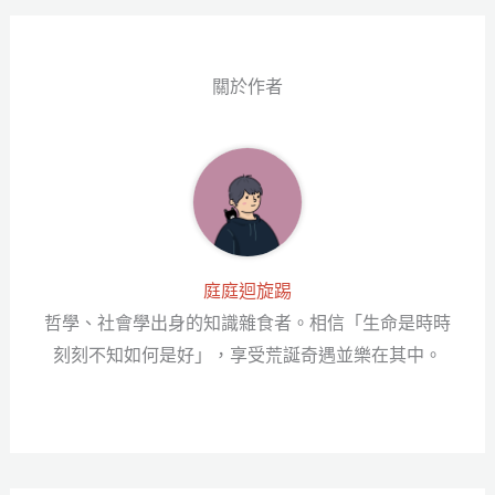
ok
er
ng
er
關於作者
庭庭迴旋踢
哲學、社會學出身的知識雜食者。相信「生命是時時
刻刻不知如何是好」，享受荒誕奇遇並樂在其中。