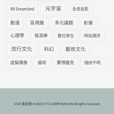
元宇宙
XR Dreamland
全息投影
動漫
多元議題
區塊鏈
影展
心理學
搖滾樂
數位孿生
時尚潮流
流行文化
科幻
藝術文化
虛擬偶像
賽博龐克
貓咪
錢途不明
VIVE 後浪潮 © 2022 HTC CORPORATION.All rights reserved.