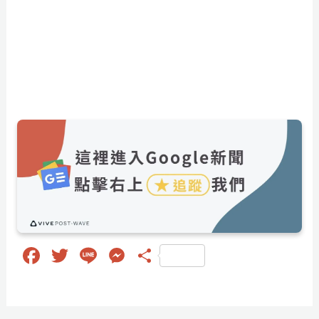
Fa
T
Li
M
分
ce
wi
ne
es
享
bo
tt
se