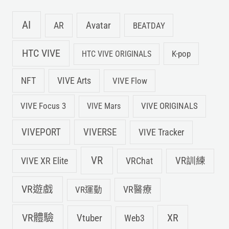
AI
Avatar
AR
BEATDAY
HTC VIVE
K-pop
HTC VIVE ORIGINALS
NFT
VIVE Arts
VIVE Flow
VIVE Focus 3
VIVE ORIGINALS
VIVE Mars
VIVEPORT
VIVERSE
VIVE Tracker
VR
VIVE XR Elite
VRChat
VR訓練
VR遊戲
VR運動
VR醫療
VR體驗
Vtuber
XR
Web3