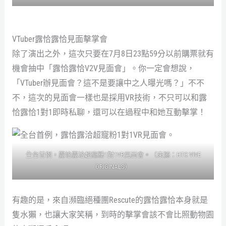
VTuber露恰露恰見面擊掌會
除了演出之外，這次只要在7月8日23點59分以前購票就有
機會抽中「露恰露恰V2V見面會」。你一定會想說，
「VTuber辦見面會？這不是要讓中之人曝光嗎？」不不
不，這次的見面會一樣也是採用VR技術，不只可以和露
恰露恰1對1即時私聊，還可以在過程中和她互動擊掌！
全台首例，露恰露洽超寵粉1對1VR見面會。（來源：HTC VIVE
ORIGINALS）
有趣的是，來自瀕臨絕種團Rescute的露恰露恰本身就是
隻水獺，也讓大家笑稱，到時的擊掌會該不會比照動物園