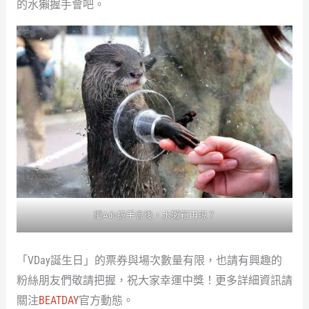
的水獺握手會吧。
繼Ado握手會後，水獺箱再現？
「VDay誕生日」的票券與場次數量有限，也請有興趣的
粉絲朋友們敬請把握，祝大家幸運中獎！更多詳細資訊請
關注
BEATDAY
官方動態。