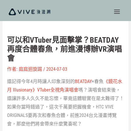
跳
至
主
要
內
可以和VTuber見面擊掌？BEATDAY
容
再度合體春魚，前進漫博辦VR演唱
會
作者:
庭庭迴旋踢
/
2024-07-03
還記得今年4月時讓人印象深刻的
BEATDAY
×春魚
《鏡花水
月 Illusionary》VTuber全視角演唱會
嗎？演唱會結束後，
還讓許多人久久不能忘懷，畢竟這體驗實在是太難得了！
如果你當時錯過了，這次千萬要把握機會，HTC VIVE
ORIGINALS要再次和春魚合體，前進2024台北漫畫博覽
會，那麼他們將會帶來什麼驚喜呢？