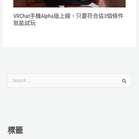
VRChat手機Alpha版上線，只要符合這3個條件
就能試玩
搜
尋
關
鍵
字
標籤
: