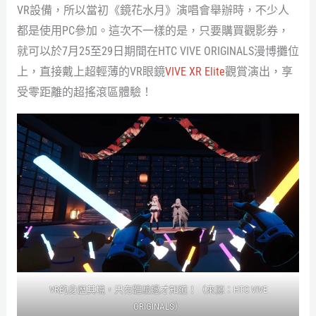
VR設備，所以當初《鏡花水月》演唱會舉辦時，不少人
都是使用PC參加。這次不一樣的是，只要購買觀影券，
就可以於7月25至29日期間在HTC VIVE ORIGINALS漫博攤位
上，直接戴上超輕薄的VR眼鏡
VIVE XR Elite
觀賞演出，享
受零距離的超搖滾區體驗！
VR的身歷其境，只有體驗過才知道！（來源：HTC VIVE
ORIGINALS）