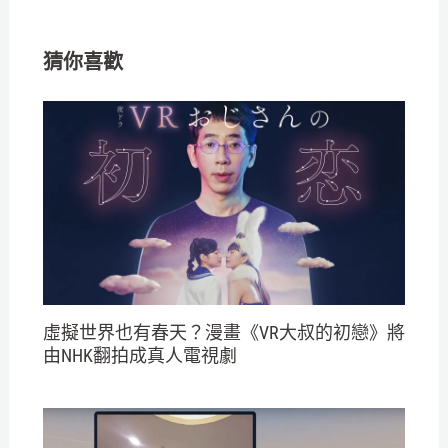
猜你喜歡
虛擬世界也有春天？漫畫《VR大叔的初戀》將
由NHK翻拍成真人電視劇