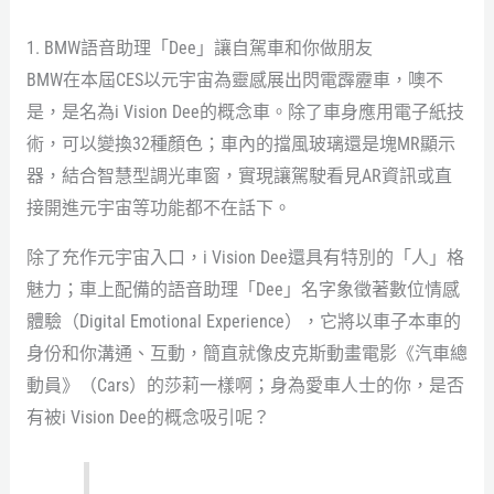
1. BMW語音助理「Dee」讓自駕車和你做朋友
BMW在本屆CES以元宇宙為靈感展出閃電霹靂車，噢不
是，是名為i Vision Dee的概念車。除了車身應用電子紙技
術，可以變換32種顏色；車內的擋風玻璃還是塊MR顯示
器，結合智慧型調光車窗，實現讓駕駛看見AR資訊或直
接開進元宇宙等功能都不在話下。
除了充作元宇宙入口，i Vision Dee還具有特別的「人」格
魅力；車上配備的語音助理「Dee」名字象徵著數位情感
體驗（Digital Emotional Experience），它將以車子本車的
身份和你溝通、互動，簡直就像皮克斯動畫電影《汽車總
動員》（Cars）的莎莉一樣啊；身為愛車人士的你，是否
有被i Vision Dee的概念吸引呢？