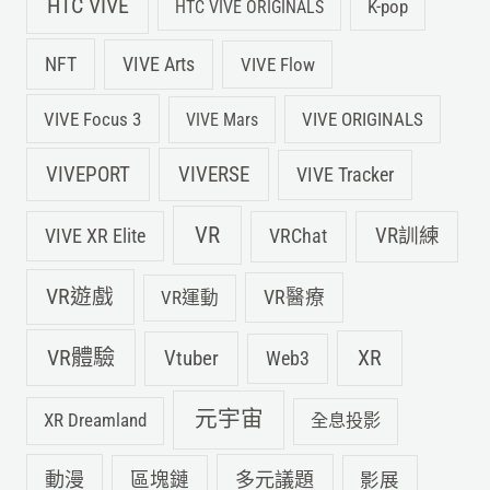
HTC VIVE
K-pop
HTC VIVE ORIGINALS
NFT
VIVE Arts
VIVE Flow
VIVE Focus 3
VIVE ORIGINALS
VIVE Mars
VIVEPORT
VIVERSE
VIVE Tracker
VR
VIVE XR Elite
VRChat
VR訓練
VR遊戲
VR運動
VR醫療
VR體驗
Vtuber
XR
Web3
元宇宙
XR Dreamland
全息投影
動漫
多元議題
區塊鏈
影展