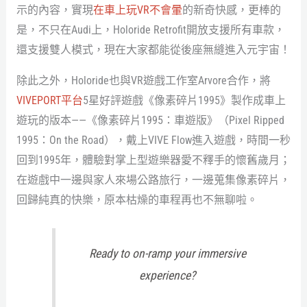
示的內容，實現
在車上玩VR不會暈
的新奇快感，更棒的
是，不只在Audi上，Holoride Retrofit開放支援所有車款，
還支援雙人模式，現在大家都能從後座無縫進入元宇宙！
除此之外，Holoride也與VR遊戲工作室Arvore合作，將
VIVEPORT平台
5星好評遊戲《像素碎片1995》製作成車上
遊玩的版本——《像素碎片1995：車遊版》（Pixel Ripped
1995：On the Road），戴上VIVE Flow進入遊戲，時間一秒
回到1995年，體驗對掌上型遊樂器愛不釋手的懷舊歲月；
在遊戲中一邊與家人來場公路旅行，一邊蒐集像素碎片，
回歸純真的快樂，原本枯燥的車程再也不無聊啦。
Ready to on-ramp your immersive
experience?