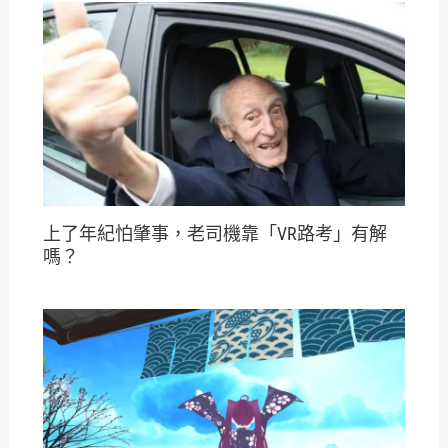
上了年紀怕肇事，老司機靠「VR路考」有解
嗎？