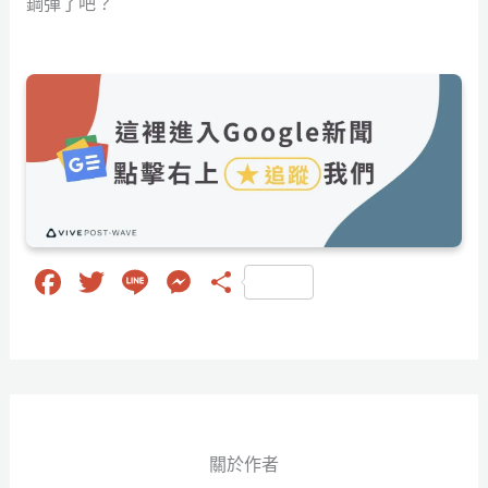
鋼彈了吧？
Fa
T
Li
M
分
ce
wi
ne
es
享
bo
tt
se
ok
er
ng
er
關於作者