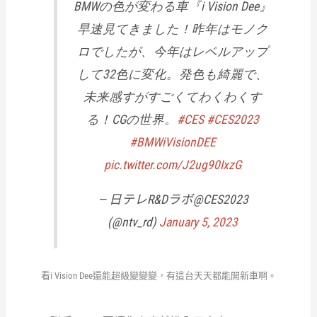
BMWの色が変わる車『i Vision Dee』
早速見てきました！昨年はモノク
ロでしたが、今年はレベルアップ
して32色に変化。発色も綺麗で、
未来感すがすごくてわくわくす
る！CGの世界。
#CES
#CES2023
#BMWiVisionDEE
pic.twitter.com/J2ug90IxzG
— 日テレR&Dラボ@CES2023
(@ntv_rd)
January 5, 2023
看i Vision Dee還能超級變變變，有這台天天都能開新車啊。