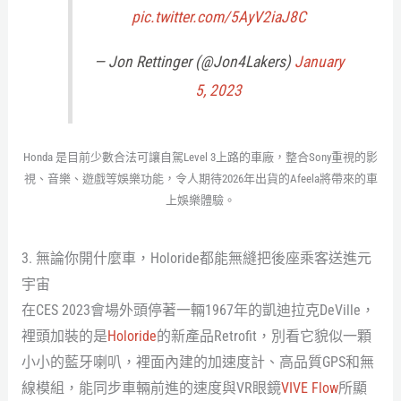
pic.twitter.com/5AyV2iaJ8C
— Jon Rettinger (@Jon4Lakers)
January
5, 2023
Honda 是目前少數合法可讓自駕Level 3上路的車廠，整合Sony重視的影
視、音樂、遊戲等娛樂功能，令人期待2026年出貨的Afeela將帶來的車
上娛樂體驗。
3. 無論你開什麼車，Holoride都能無縫把後座乘客送進元
宇宙
在CES 2023會場外頭停著一輛1967年的凱迪拉克DeVille，
裡頭加裝的是
Holoride
的新產品Retrofit，別看它貌似一顆
小小的藍牙喇叭，裡面內建的加速度計、高品質GPS和無
線模組，能同步車輛前進的速度與VR眼鏡
VIVE Flow
所顯