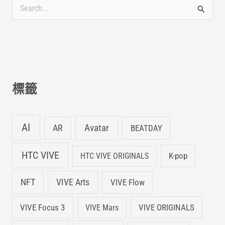
搜
尋
關
鍵
字
標籤
:
AI
Avatar
AR
BEATDAY
HTC VIVE
K-pop
HTC VIVE ORIGINALS
NFT
VIVE Arts
VIVE Flow
VIVE Focus 3
VIVE ORIGINALS
VIVE Mars