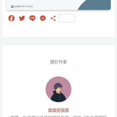
Fa
T
Li
M
分
ce
wi
ne
es
享
bo
tt
se
ok
er
ng
er
關於作者
庭庭迴旋踢