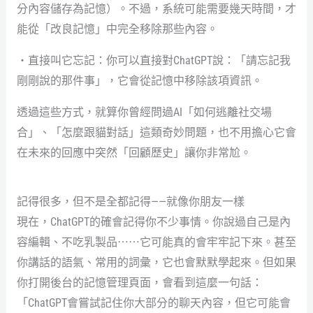
分內容儲存為記憶）。不過，系統可能需要幾天時間，才
能從「改良記憶」中完全移除那些內容。
・直接叫它忘記：你可以直接對ChatGPT說：「請忘記我
剛剛說的那件事」，它會從記憶中移除該項資訊。
透過這些方式，就算你曾經問過AI「如何逃離社交場
合」、「怎麼跟貓對話」這類奇妙問題，也不用擔心它會
在未來的回應中突然「回顧歷史」讓你非常尬。
記得很多，但不是全都記得——就像你朋友一樣
現在，ChatGPT的確會記得你不少事情。你說過自己是內
容編輯、不吃乳製品⋯⋯它可能真的會牢牢記下來。甚至
你講話的語氣、常用的詞彙，它也會默默學起來。但如果
你打開後台的記憶管理頁面，會看到這麼一句話：
「ChatGPT會嘗試記住你大部分的聊天內容，但它可能會