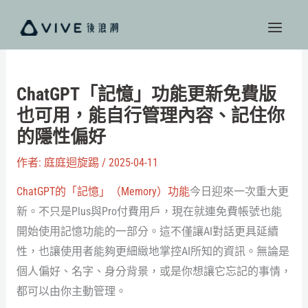
跳
至
主
要
內
ChatGPT「記憶」功能更新免費版
容
也可用，能自行管理內容、記住你
的隱性偏好
作者:
庭庭迴旋踢
/
2025-04-11
ChatGPT的「記憶」（Memory）功能
今日迎來一次重大更
新。不只是Plus與Pro付費用戶，現在就連免費帳號也能
開始使用記憶功能的一部分。這不僅讓AI對話更具延續
性，也讓使用者能夠更細緻地掌控AI所知的資訊。無論是
個人偏好、名字、身分背景，或是你想讓它忘記的事情，
都可以由你主動管理。