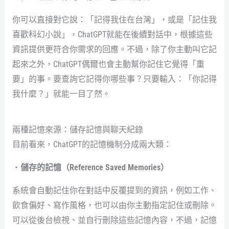
你可以直接對它說：「記得我住在台灣」，或是「記住我
喜歡科幻小說」，ChatGPT就能在後續對話中，根據這些
資訊提供更符合你需求的回應。不過，除了你主動叫它記
起來之外，ChatGPT偶爾也會主動幫你記住它覺得「重
要」的事。要查詢它記得你哪些事？只要輸入：「你記得
我什麼？」就能一目了然。
兩種記憶來源：儲存記憶與聊天紀錄
目前看來，ChatGPT的記憶機制分成兩大類：
・
儲存的記憶（Reference Saved Memories）
系統會自動記住你在對話中反覆提到的資訊，例如工作、
飲食偏好、寫作風格，也可以由你主動指定記住或刪除。
可以從後台檢視、並自行刪除這些記憶內容，不過，記憶