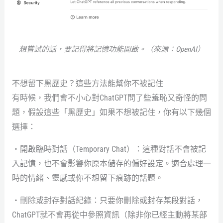
想嘗試的話，要記得將記憶功能開啟。（來源：OpenAI）
不想留下黑歷史？這些方法能幫你不被記住
有時候，我們會不小心對ChatGPT問了些羞恥又奇怪的問
題，假設這些「黑歷史」如果不想被記住，你有以下幾個
選擇：
・開啟臨時對話（Temporary Chat）：這種對話不會被記
入記憶，也不會影響你原本儲存的偏好設定。適合處理一
時的情緒、靈感或你不想留下痕跡的話題。
・刪除或封存對話紀錄：只要你刪除或封存某段對話，
ChatGPT就不會再從中參照資訊（除非你已經主動將某部