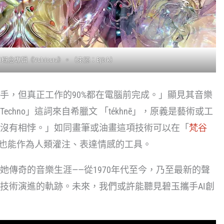
概念專輯《Vulnicura》。（來源：Björk）
手，但真正工作的90%都在電腦前完成。」顯見其音樂
hno」這詞來自希臘文 「tékhnē」，原義是藝術或工
沒有相悖。」如同畫筆或油畫這項技術可以在「
梵谷
也能作為人類灌注、表達情感的工具。
傳奇的音樂生涯——從1970年代至今，乃至最新的聲
技術演進的軌跡。未來，我們或許能聽見碧玉攜手AI創