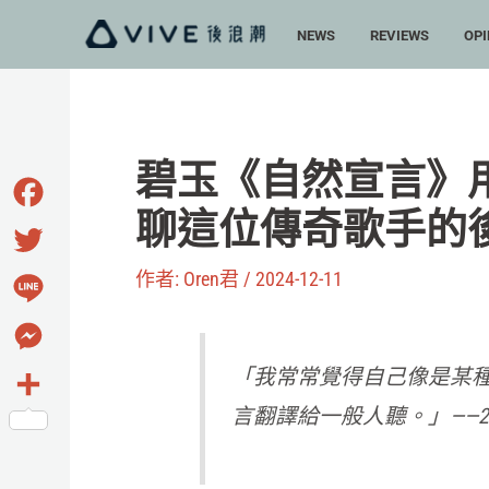
跳
NEWS
REVIEWS
OPI
至
主
要
內
碧玉《自然宣言》用
容
聊這位傳奇歌手的
Facebook
作者:
Oren君
/
2024-12-11
Twitter
Line
Messenger
「我常常覺得自己像是某
言翻譯給一般人聽。」
——
分
享