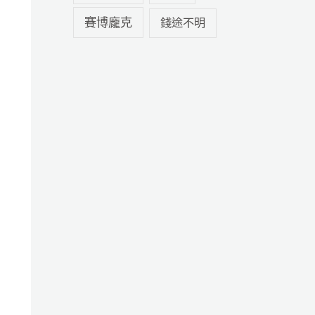
賽博龐克
錢途不明