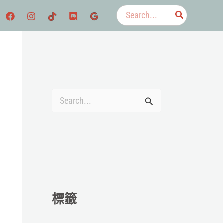
搜
尋：
搜
尋
關
鍵
字
:
標籤