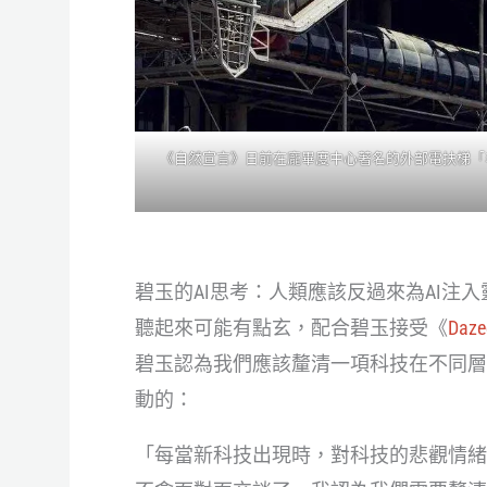
《自然宣言》日前在龐畢度中心著名的外部電扶梯「毛
碧玉的AI思考：人類應該反過來為AI注入
聽起來可能有點玄，配合碧玉接受《
Daze
碧玉認為我們應該釐清一項科技在不同層
動的：
「每當新科技出現時，對科技的悲觀情緒