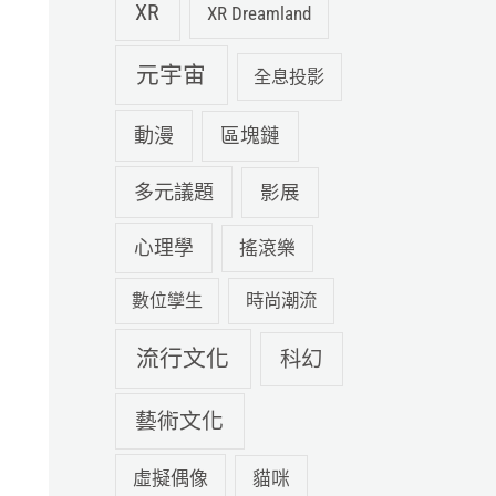
XR
XR Dreamland
元宇宙
全息投影
動漫
區塊鏈
多元議題
影展
心理學
搖滾樂
數位孿生
時尚潮流
流行文化
科幻
藝術文化
虛擬偶像
貓咪