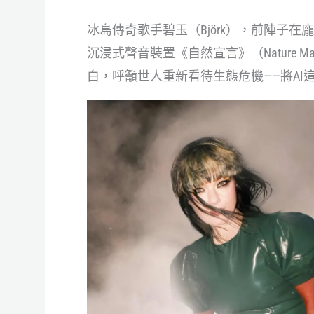
冰島傳奇歌手碧玉（Björk），前陣子在龐畢度中
沉浸式聲音裝置《自然宣言》（Nature M
白，呼籲世人重新看待生態危機——將A