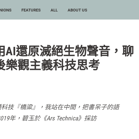
NIONS
FEATURES
ALL
ABOUT US
AI還原滅絕生物聲音，聊
後樂觀主義科技思考
種科技『橋粱』，我站在中間，把書呆子的語
2019年，碧玉於《Ars Technica》採訪