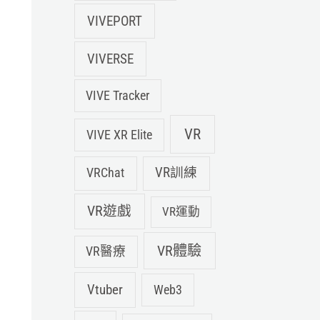
VIVEPORT
VIVERSE
VIVE Tracker
VR
VIVE XR Elite
VRChat
VR訓練
VR遊戲
VR運動
VR體驗
VR醫療
Vtuber
Web3