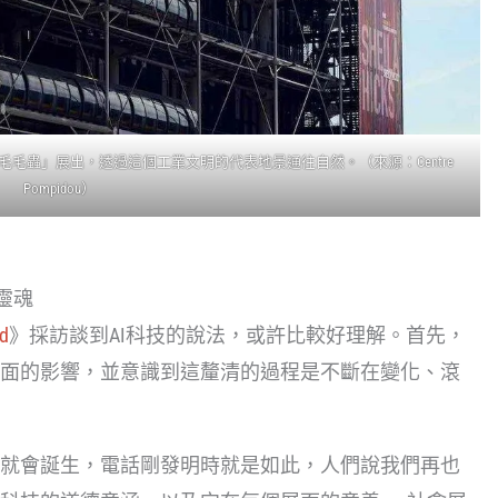
毛蟲」展出，透過這個工業文明的代表地景通往自然。（來源：Centre
Pompidou）
靈魂
d
》採訪談到AI科技的說法，或許比較好理解。首先，
面的影響，並意識到這釐清的過程是不斷在變化、滾
就會誕生，電話剛發明時就是如此，人們說我們再也