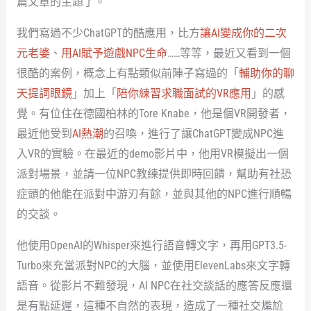
篇文章的主題了。
我們寫過不少ChatGPT的酷應用，比方
讓AI變成你的二次
元老婆
、
用AI賦予遊戲NPC生命
……等等，最近又看到一個
很酷的案例，概念上有點類似前陣子寫過的「
輔助你的聊
天提詞眼鏡
」加上「
陪你練習求職面試的VR應用
」的感
覺。有位住在德國柏林的Tore Knabe，他是個VR開發者，
最近他受到
AI熱潮
的召喚，進行了讓ChatGPT變成NPC進
入VR的實驗。在最近的demo影片中，他用VR模擬出一個
派對場景，並請一位NPC教練提供即時回饋，幫助有社恐
症頭的他能在派對中游刃有餘，並與其他的NPC進行順暢
的交談。
他使用OpenAI的Whisper來進行語音轉文字，再用GPT3.5-
Turbo來充當派對NPC的大腦，並使用ElevenLabs來文字轉
語音。從影片不難發現，AI NPC在社交談話的應答反應還
是有點延遲，這種不自然的表現，造成了一種社交尷尬