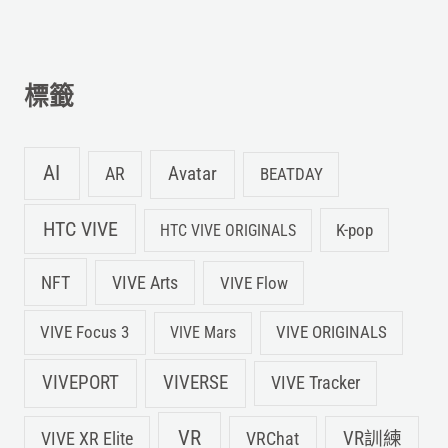
關
鍵
字
標籤
:
AI
Avatar
AR
BEATDAY
HTC VIVE
K-pop
HTC VIVE ORIGINALS
NFT
VIVE Arts
VIVE Flow
VIVE Focus 3
VIVE ORIGINALS
VIVE Mars
VIVEPORT
VIVERSE
VIVE Tracker
VR
VIVE XR Elite
VRChat
VR訓練