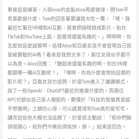
畢竟這是練習，人很nice的金髮Alice再度做球，問Tom平
常喜歡做什麼，Tom的回答著實讓我大吃一驚。「嗯，我
最近忙著在VR裡和AI互動，我會把過程錄成影片，貼在
TikTok和YouTube上面，我覺得還蠻有趣的。」啊啊啊，你
怎麼就這麼誠實啊。這樣Alice和亞裔女孩不會發現自己就
是被實驗的AI嗎？看來是我想太多了，兩位女孩似乎都不
以為意。Alice回應：「聽起來還蠻有趣的啊。你在VR裡
都跟哪一種AI互動呢？」「嘿啊，你為什麼會想拍這類的
影片呢？」亞裔女孩也追問。於是Tom進入了講課模式，
說了一些OpenAI、ChatGPT最近的進展什麼的。而兩位
NPC也貌似自己是人類般的，驚嘆於「科技的發展真是超
乎想像啊」之類的心得。可以感覺得到Tom真的是宅宅，
講完這些他大概也沒話題了，於是就主動說：「和你們聊
得很開心，祝你們今晚玩得愉快，掰。」結束這回合。