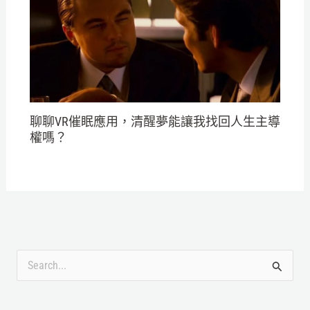
聊聊VR催眠應用，清醒夢能讓我找回人生主導
權嗎？
搜
尋