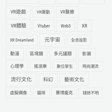
VR遊戲
VR運動
VR醫療
VR體驗
Vtuber
XR
Web3
元宇宙
XR Dreamland
全息投影
動漫
多元議題
區塊鏈
影展
心理學
搖滾樂
數位孿生
時尚潮流
流行文化
科幻
藝術文化
虛擬偶像
賽博龐克
貓咪
錢途不明