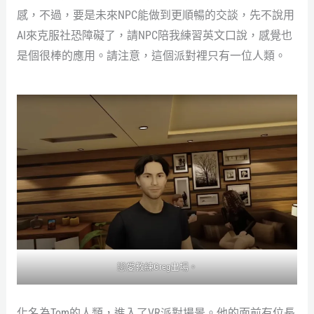
感，不過，要是未來NPC能做到更順暢的交談，先不說用
AI來克服社恐障礙了，請NPC陪我練習英文口說，感覺也
是個很棒的應用。請注意，這個派對裡只有一位人類。
戀愛教練Greg出場。
化名為Tom的人類，進入了VR派對場景。他的面前有位長