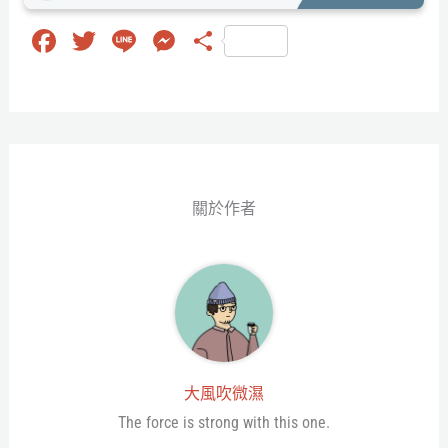
Fa
T
Li
M
分
ce
wi
ne
es
享
bo
tt
se
ok
er
ng
er
關於作者
大風吹微濕
The force is strong with this one.