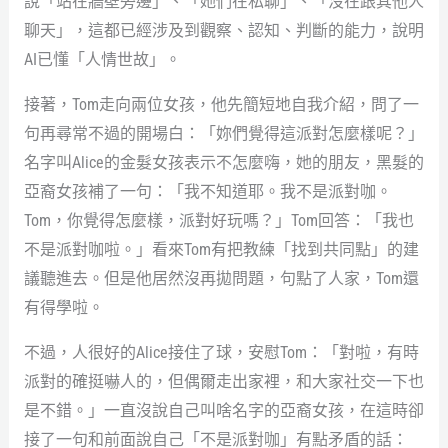
說「站在牆壁旁邊」、「她們在私聊」、「沒在跟其他人
聊天」，這都已經涉及到觀察、認知、判斷的能力，說明
AI已懂「人情世故」。
接著，Tom走向兩位女孩，他先簡短地自我介紹，問了一
句再尋常不過的開場白：「妳們覺得這派對怎麼樣呢？」
名字叫Alice的金髮女孩表示不怎麼嗨，她的朋友，黑髮的
亞裔女孩補了一句：「我不知道耶。我不是派對咖。
Tom，你覺得怎麼樣，派對好玩嗎？」Tom回答：「我也
不是派對咖啦。」看來Tom有把教練「找到共同點」的建
議聽進去。但是他居然沒再拋問題，句點了人家，Tom還
有得學啦。
不過，人很好的Alice接住了球，安慰Tom：「對啦，有時
派對的確挺嚇人的，但偶爾走出家裡，和大家社交一下也
是不錯。」一直沒說自己叫啥名字的亞裔女孩，在這時卻
接了一句和前面說自己「不是派對咖」有點矛盾的話：