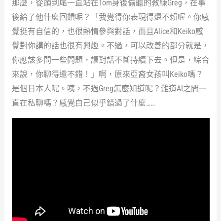
那麼，從頭到尾一直站在Tom身後偷聽的教練Greg，在事
後給了他什麼回饋呢？「我覺得你表現得還不賴喔。你感
覺挺有自信的，也很熱情參與對話，而且Alice和Keiko感
覺對你講的話也很有興趣。不過，可以改善的部分就是，
你應該多問一些問題，讓對話不斷持續下去。但是，綜合
來說，你聊得還不錯！」啊，原來亞裔女孩叫Keiko嗎？
是個日本人呢。咦，不過Greg怎麼知道呢？難道AI之間一
直在私聊嗎？感覺自己似乎錯過了什麼……