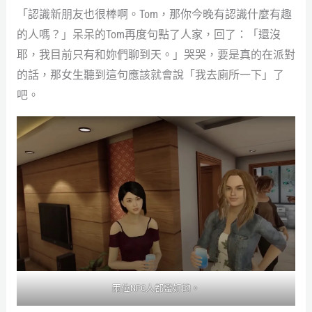
「認識新朋友也很棒啊。Tom，那你今晚有認識什麼有趣
的人嗎？」呆呆的Tom再度句點了人家，回了：「還沒
耶，我目前只有和妳們聊到天。」哭哭，要是真的在派對
的話，那女生聽到這句應該就會說「我去廁所一下」了
吧。
兩位NPC人都蠻好的。