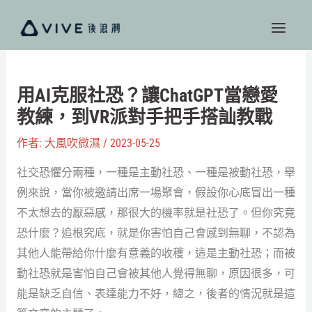
跳
至
主
要
內
用AI克服社恐？讓ChatGPT當戀愛
容
教練，到VR派對手把手搭訕教戰
作者:
大風吹微濕
/
2023-05-25
社交恐懼分兩種，一種是主動社恐、一種是被動社恐，舉
例來說，當你被邀請出席一場聚會，假設你心底冒出一種
不太想去的厭惡感，那很大的機率就是社恐了。但你究竟
恐什麼？追根究底，就是你害怕自己會感到無聊，不認為
其他人能帶給你什麼有意義的收穫，這是主動社恐；而被
動社恐就是害怕自己會被其他人覺得無聊，原因很多，可
能是缺乏自信、表達能力不好，總之，後者的情況就是這