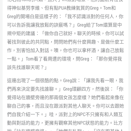
得神似基努李維、但有點PUA教練氣質的Greg。Tom和
Greg的開場白是這樣子的：「我不認識派對的任何人，你
可以告訴我讓我放鬆的訣竅嗎？」Greg給了Tom還算是中
規中矩的建議：「做你自己就好。聊天的時候，你可以試
著找到彼此的共同點，問問她們有什麼興趣、是做什麼工
作，別害怕加入對話。噢，你也可以拿杯酒，讓自己放鬆
一點。」Tom看了看周遭的環境，問Greg：「那你覺得我
該先找誰聊天呢？」
這邊出現了一個很酷的點。Greg說：「讓我先看一眼，我
們再來決定要先找誰聊。」Greg環顧四方，然後說：「你
覺得站在牆壁旁邊的那兩個女孩怎麼樣？她們看起來像在
聊自己的事，而且沒在跟派對其他人聊天。你可以去跟她
們自我介紹一下。」哇，派對上的NPC不只擁有和人類互
動與對話的能力，更擁有觀察其他NPC狀態的能力。比方