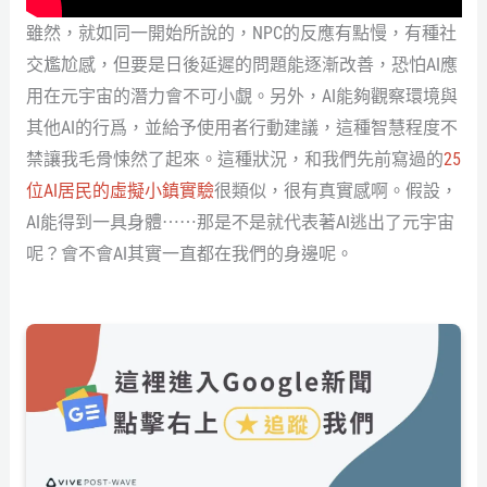
雖然，就如同一開始所說的，NPC的反應有點慢，有種社
交尷尬感，但要是日後延遲的問題能逐漸改善，恐怕AI應
用在元宇宙的潛力會不可小覷。另外，AI能夠觀察環境與
其他AI的行爲，並給予使用者行動建議，這種智慧程度不
禁讓我毛骨悚然了起來。這種狀況，和我們先前寫過的
25
位AI居民的虛擬小鎮實驗
很類似，很有真實感啊。假設，
AI能得到一具身體⋯⋯那是不是就代表著AI逃出了元宇宙
呢？會不會AI其實一直都在我們的身邊呢。