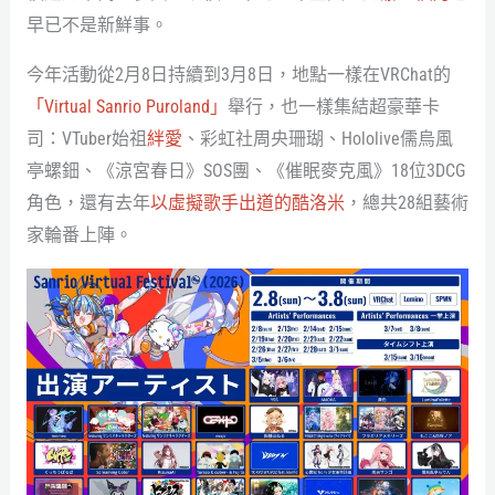
早已不是新鮮事。
今年活動從2月8日持續到3月8日，地點一樣在VRChat的
「Virtual Sanrio Puroland」
舉行，也一樣集結超豪華卡
司：VTuber始祖
絆愛
、彩虹社周央珊瑚、Hololive儒烏風
亭螺鈿、《涼宮春日》SOS團、《催眠麥克風》18位3DCG
角色，還有去年
以虛擬歌手出道的酷洛米
，總共28組藝術
家輪番上陣。