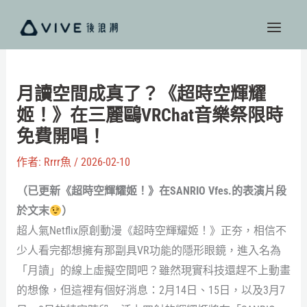
跳
至
主
要
內
月讀空間成真了？《超時空輝耀
容
姬！》在三麗鷗VRChat音樂祭限時
免費開唱！
作者:
Rrrr魚
/
2026-02-10
（已更新《超時空輝耀姬！》在SANRIO Vfes.的表演片段
於文末
）
超人氣Netflix原創動漫《超時空輝耀姬！》正夯，相信不
少人看完都想擁有那副具VR功能的隱形眼鏡，進入名為
「月讀」的線上虛擬空間吧？雖然現實科技還趕不上動畫
的想像，但這裡有個好消息：2月14日、15日，以及3月7