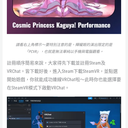
請看右上角標示～要特別注意的是，輝耀姬的演出限定的是
「PCVR」，也就是無法單純以手機與電腦觀看。
註冊順序簡易來說，大家得先下載並註冊Steam及
VRChat。皆下載好後，進入Steam下載SteamVR，並點選
開始遊戲，你就能成功連線VRChat啦～此時你也能選擇要
在SteamVR模式下啟動VRChat。