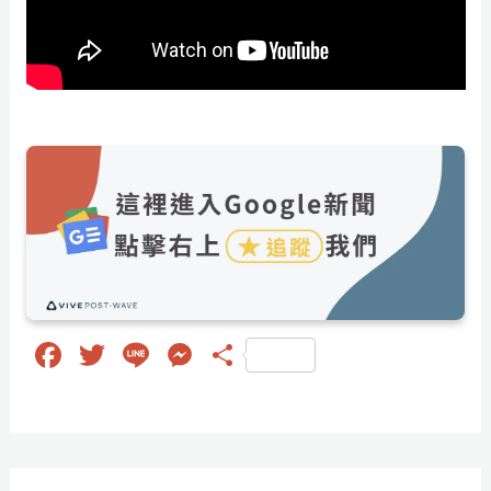
Fa
T
Li
M
分
ce
wi
ne
es
享
bo
tt
se
ok
er
ng