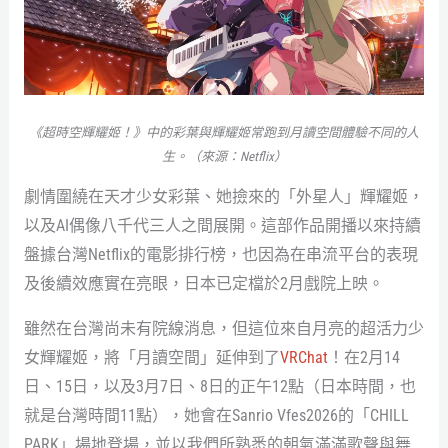
《超時空輝耀姬！》中的彩葉與輝耀姬常跑到月讀空間體驗不同的人
生。（來源：Netflix）
劇情圍繞在天才少女彩葉、她撿來的「外星人」輝耀姬，
以及AI偶像八千代三人之間展開。這部作品開播以來持續
盤據台灣Netflix的電影排行榜，也因為在串流平台的表現
及後續效應實在亮眼，日本已定檔於2月戲院上映。
雖然在台灣尚未有院線消息，但這位來自月亮的超活力少
女輝耀姬，將「月讀空間」延伸到了
VRChat
！在2月14
日、15日，以及3月7日、8日的正午12點（日本時間，也
就是台灣時間11點），她會在Sanrio Vfes2026的「CHILL
PARK」場地登場，並以我們所熟悉的朝氣滿滿歌聲與舞