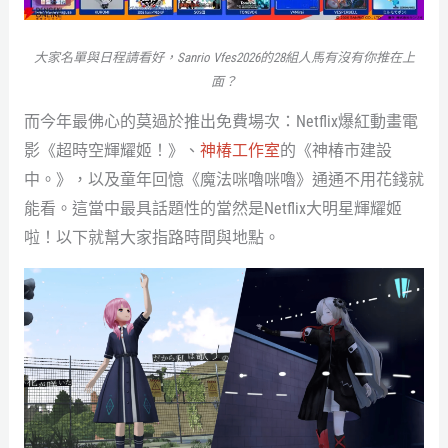
大家名單與日程請看好，Sanrio Vfes2026的28組人馬有沒有你推在上
面？
而今年最佛心的莫過於推出免費場次：Netflix爆紅動畫電
影《超時空輝耀姬！》、
神椿工作室
的《神椿市建設
中。》，以及童年回憶《魔法咪嚕咪嚕》通通不用花錢就
能看。這當中最具話題性的當然是Netflix大明星輝耀姬
啦！以下就幫大家指路時間與地點。