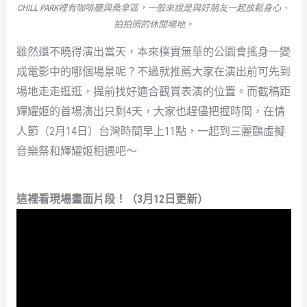
CHILL PARK裡有咖啡廳與桑拿區，一般來說是與好朋友一起放鬆身心、
拍拍照的休閒場地。
雖然還不曉得演出當天，本來樸實無華的公園會搖身一變
成電影中的哪個場景呢？不過就推薦大家在演出前可先到
場地走走逛逛，提前找好適合觀賞表演的位置。而截稿距
輝耀姬的首場演出只剩4天，大家也趕儘把握時間，在情
人節（2月14日）台灣時間早上11點，一起到三麗鷗虛擬
音樂祭和輝耀姬相遇吧～
這裡看現場畫面片段！（3月12日更新）