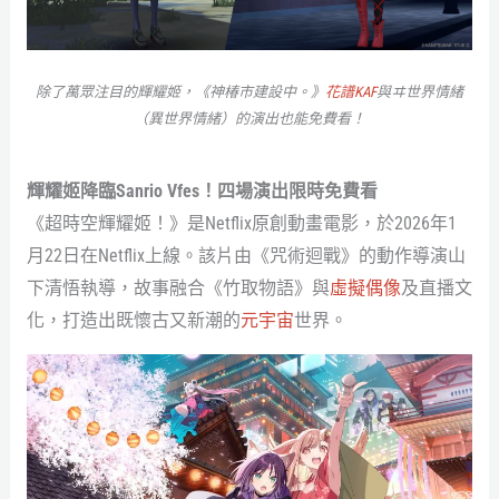
除了萬眾注目的輝耀姬，《神椿市建設中。》
花譜KAF
與ヰ世界情緒
（異世界情緒）的演出也能免費看！
輝耀姬降臨Sanrio Vfes！四場演出限時免費看
《超時空輝耀姬！》是Netflix原創動畫電影，於2026年1
月22日在Netflix上線。該片由《咒術迴戰》的動作導演山
下清悟執導，故事融合《竹取物語》與
虛擬偶像
及直播文
化，打造出既懷古又新潮的
元宇宙
世界。