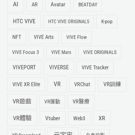
AI
Avatar
AR
BEATDAY
HTC VIVE
K-pop
HTC VIVE ORIGINALS
NFT
VIVE Arts
VIVE Flow
VIVE Focus 3
VIVE ORIGINALS
VIVE Mars
VIVEPORT
VIVERSE
VIVE Tracker
VR
VIVE XR Elite
VRChat
VR訓練
VR遊戲
VR運動
VR醫療
VR體驗
Vtuber
XR
Web3