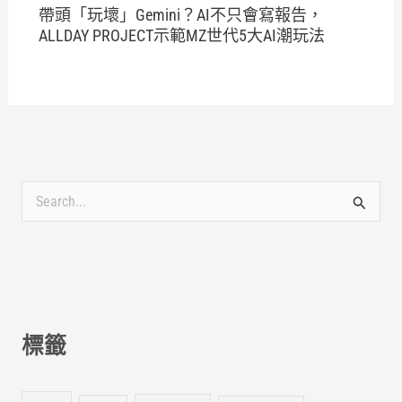
帶頭「玩壞」Gemini？AI不只會寫報告，
ALLDAY PROJECT示範MZ世代5大AI潮玩法
搜
尋
關
鍵
字
標籤
: