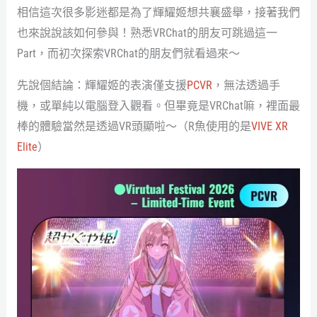
相信這次很多影迷都是為了輝耀姬想共襄盛舉，接著我們
也來說說該如何參與！熟悉VRChat的朋友可跳過這一
Part，而初次探索VRChat的朋友們就看過來～
先說個結論：輝耀姬的表演僅支援
PCVR
，無法透過手
機，或單純以電腦登入觀看。但畢竟是VRChat嘛，裡面最
棒的體驗當然是透過VR頭顯啦～（R魚使用的是
VIVE XR
Elite
）