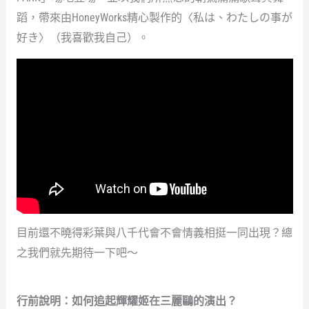
蹈，帶來由HoneyWorks精心製作的〈私は、わたしの事が
好き〉（我喜歡我自己）。
目前還不曉得彩葉與八千代會不會情義相挺一同出現？總
之我們就先期待一下吧～
行前說明：如何追起輝耀姬在三麗鷗的演出？