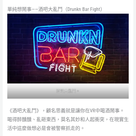
單純想鬧事——酒吧大亂鬥（Drunkn Bar Fight）
酒吧大亂鬥。
《酒吧大亂鬥》，顧名思義就是讓你在VR中喝酒鬧事。
喝得醉醺醺、亂砸東西，莫名其妙和人起衝突，在現實生
活中這麼做想必是會被警察抓走的。