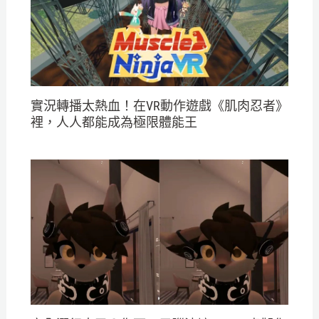
實況轉播太熱血！在VR動作遊戲《肌肉忍者》
裡，人人都能成為極限體能王