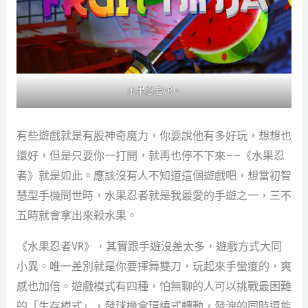
水果忍者VR。
有些遊戲就是有股神奇魔力，你要說他有多好玩，想想也
還好，但是只要你一打開，就再也停不下來——《水果忍
者》就是如此。應該沒有人不知道這個遊戲吧，想當初智
慧型手機問世時，水果忍者就是我最愛的手遊之一，三不
五時就會拿出來殺水果。
《水果忍者VR》，其實跟手遊沒差太多，遊戲方式大同
小異。唯一差別就是你要揮舞雙刀，玩起來手蠻痠的，爽
感也加倍。遊戲模式有四種，怕無聊的人可以挑戰最困難
的「生存模式」，發球機會環繞式轉動，發洩的同時還能