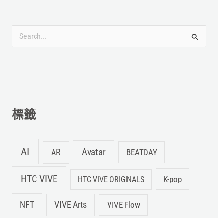
搜
尋
關
鍵
字
標籤
:
AI
Avatar
AR
BEATDAY
HTC VIVE
K-pop
HTC VIVE ORIGINALS
NFT
VIVE Arts
VIVE Flow