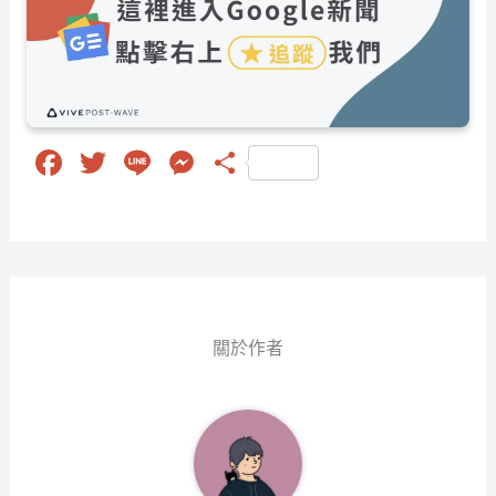
Fa
T
Li
M
分
ce
wi
ne
es
享
bo
tt
se
ok
er
ng
er
關於作者