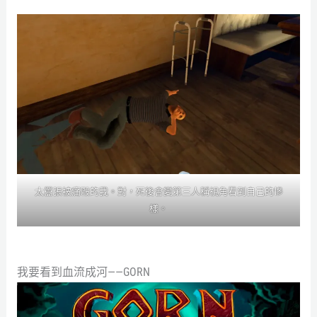
太囂張被痛毆的我。對，死後會變第三人稱視角看到自己的慘
樣。
我要看到血流成河——GORN