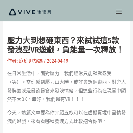
跳
至
主
要
內
壓力大到想砸東西？來試試這5款
容
發洩型VR遊戲，負能量一次釋放！
作者:
庭庭迴旋踢
/
2024-04-19
在日常生活中，面對壓力，我們經常只能默默忍受
（哭）。當你感到壓力山大時，或許會想砸東西、對旁人
發脾氣或是暴飲暴食來發洩情緒，但這些行為在現實中顯
然不大OK。幸好，我們還有VR！！！
今天，這篇文章要為你介紹五款可以在虛擬實境中盡情發
洩的遊戲，來看看哪種發洩方式比較適合你吧。