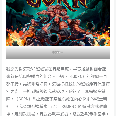
GORN。
我原先對這款VR遊戲實在有點無感，畢竟遊戲封面看起
來就是肌肉與鐵血的組合。不過，《GORN》的評價一直
都不錯，讓我非常好奇，這種打打殺殺的遊戲能有什麼特
別之處。一進到遊戲後我就發現，我錯了，無需過多鋪
陳，《GORN》馬上激起了某種隱藏在內心深處的戰士精
神。（我竟然有這種東西？）《GORN》的遊戲方式很簡
單，走到競技場，有武器就拿武器，沒武器就赤手空拳，