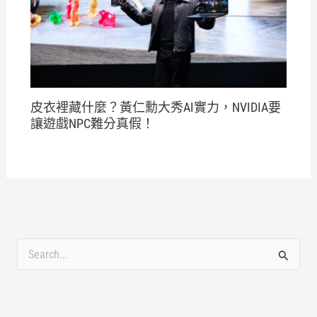
皮衣裡藏什麼？黃仁勳大秀AI實力，NVIDIA要
讓遊戲NPC難分真假！
搜
尋
關