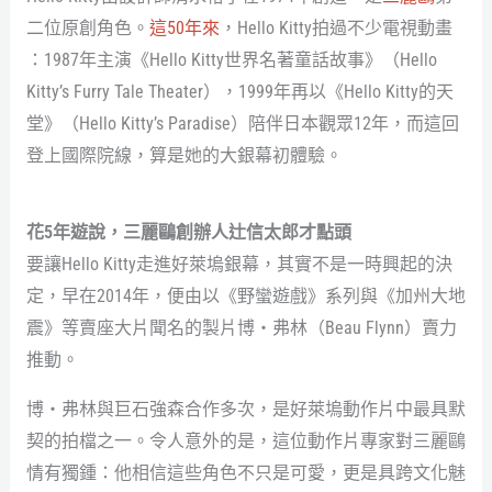
二位原創角色。
這50年來
，Hello Kitty拍過不少電視動畫
：1987年主演《Hello Kitty世界名著童話故事》（Hello
Kitty’s Furry Tale Theater），1999年再以《Hello Kitty的天
堂》（Hello Kitty’s Paradise）陪伴日本觀眾12年，而這回
登上國際院線，算是她的大銀幕初體驗。
花5年遊說，三麗鷗創辦人辻信太郎才點頭
要讓Hello Kitty走進好萊塢銀幕，其實不是一時興起的決
定，早在2014年，便由以《野蠻遊戲》系列與《加州大地
震》等賣座大片聞名的製片博・弗林（Beau Flynn）賣力
推動。
博・弗林與巨石強森合作多次，是好萊塢動作片中最具默
契的拍檔之一。令人意外的是，這位動作片專家對三麗鷗
情有獨鍾：他相信這些角色不只是可愛，更是具跨文化魅