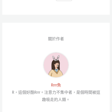
ce
wi
ne
es
享
bo
tt
se
ok
er
ng
er
關於作者
Rrrr魚
R，這個好酷Rrrr。注意力不集中者，是個時間被逗
趣吸走的人類。