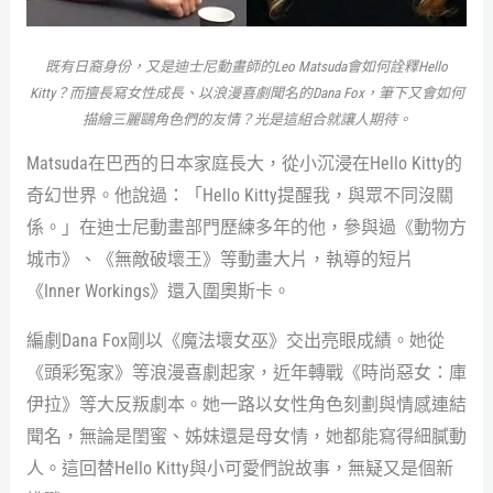
既有日裔身份，又是迪士尼動畫師的Leo Matsuda會如何詮釋Hello
Kitty？而擅長寫女性成長、以浪漫喜劇聞名的Dana Fox，筆下又會如何
描繪三麗鷗角色們的友情？光是這組合就讓人期待。
Matsuda在巴西的日本家庭長大，從小沉浸在Hello Kitty的
奇幻世界。他說過：「Hello Kitty提醒我，與眾不同沒關
係。」在迪士尼動畫部門歷練多年的他，參與過《動物方
城市》、《無敵破壞王》等動畫大片，執導的短片
《Inner Workings》還入圍奧斯卡。
編劇Dana Fox剛以《魔法壞女巫》交出亮眼成績。她從
《頭彩冤家》等浪漫喜劇起家，近年轉戰《時尚惡女：庫
伊拉》等大反叛劇本。她一路以女性角色刻劃與情感連結
聞名，無論是閨蜜、姊妹還是母女情，她都能寫得細膩動
人。這回替Hello Kitty與小可愛們說故事，無疑又是個新