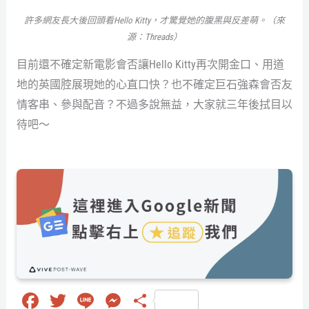
許多網友長大後回頭看Hello Kitty，才驚覺她的腹黑與反差萌。（來
源：Threads）
目前還不確定新電影會否讓Hello Kitty再次開金口、用道
地的英國腔展現她的心直口快？也不確定巨石強森會否友
情客串、參與配音？不過多說無益，大家就三年後拭目以
待吧～
Fa
T
Li
M
分