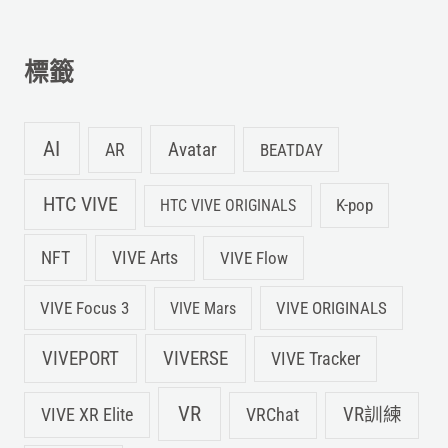
鍵
字
標籤
:
AI
Avatar
AR
BEATDAY
HTC VIVE
K-pop
HTC VIVE ORIGINALS
NFT
VIVE Arts
VIVE Flow
VIVE Focus 3
VIVE ORIGINALS
VIVE Mars
VIVEPORT
VIVERSE
VIVE Tracker
VR
VIVE XR Elite
VRChat
VR訓練