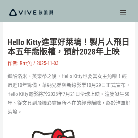
跳
至
主
要
內
Hello Kitty進軍好萊塢！製片人飛日
容
本五年喬版權，預計2028年上映
作者:
Rrrr魚
/
2025-11-03
繼酷洛米、美樂蒂之後，Hello Kitty也要當女主角啦！經
過近10年籌備，華納兄弟與新線影業10月29日正式宣布，
Hello Kitty電影將於2028年7月21日全球上映。這隻誕生50
年、從文具到飛機彩繪無所不在的經典貓咪，終於進軍好
萊塢。