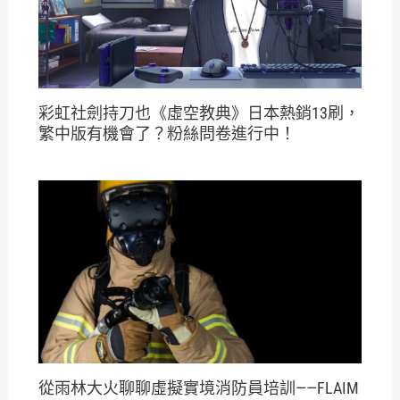
彩虹社劍持刀也《虛空教典》日本熱銷13刷，
繁中版有機會了？粉絲問卷進行中！
從雨林大火聊聊虛擬實境消防員培訓——FLAIM