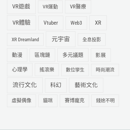
VR遊戲
VR運動
VR醫療
VR體驗
Vtuber
XR
Web3
元宇宙
XR Dreamland
全息投影
動漫
多元議題
區塊鏈
影展
心理學
搖滾樂
數位孿生
時尚潮流
流行文化
科幻
藝術文化
虛擬偶像
賽博龐克
貓咪
錢途不明