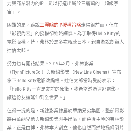
力與商業潛力的IP，足以打造出屬於三麗鷗的「超級宇
宙」。
困難的是，雖說
三麗鷗的IP授權策略
走得很前面，但在
「影視內容」的授權卻始終謹慎。為了取得Hello Kitty的
電影版權，博・弗林於是多次親赴日本，親自遊說創辦人
辻信太郎。
努力也有開花結果。2019年3月，弗林影業
（FlynnPictureCo.）與新線影業（New Line Cinema）宣布
拿下Hello Kitty電影改編權。辻信太郎當時受訪表示：
「Hello Kitty一直是友誼的象徵，我希望透過這部電影，
讓這份友誼延伸到全世界。」
值得一提的是，新線影業隸屬於華納兄弟集團，整部電影
將由華納兄弟與新線影業聯手出品。而幕後主導的弗林影
業，正是由博・弗林本人創立，他也自然而然地擔綱製片