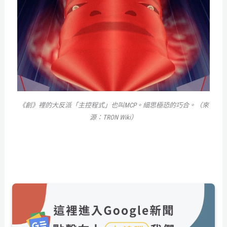
《創》裡的大反派「主控程式」也叫MCP。細思極恐的巧合。（來
源：TRON Wiki）