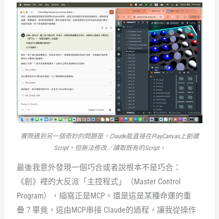
實際遇到另一個奇妙的問題是，Claude能直接在PlayCanvas上創建
Script，但無法修改／讀取既有的Script。
最後我意外發現一個巧合或者說根本不是巧合：
《創》裡的大反派「主控程式」（Master Control
Program），縮寫正是MCP。還是這是某種命運的重
疊？畢竟，這由MCP串接 Claude的過程，讓我從操作