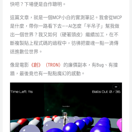
快吧？下場便是自作聰明。
這篇文章，就是一個MCP小白的實測筆記。我會從MCP
是什麼，帶你一路看下去——AI怎麼「半吊子」幫我做
出一個世界？我又如何（硬著頭皮）繼續加工，在不
斷複製貼上程式碼的過程中，彷彿把靈魂一點一滴傳
送進數位世界。
像是電影
《創》（TRON）
的廉價副本，有Bug、有撞
牆，最後竟也有一點點魔幻的感動。