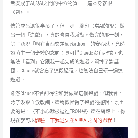
者變成了AI與AI之間的中介物質⋯⋯這本身就很
《創》。
儘管成品還很半吊子，但一步一腳印（當AI的PM）做
出一個「遊戲」，真的會自我感動。做完的那一刻，
除了湧現「啊有東西交差hackathon」的安心感，竟然
還萌生一個奇妙的念頭：真可惜Claude沒有記憶，也
無法「看到」它跟我一起完成的遊戲。關掉了對話
窗，Claude就會忘了這段過程，也無法自己玩一遍這
遊戲。
雖然Claude不會記得它和我做過這個遊戲，但我會。
除了汲取血淚教訓，還稍微懂得了遊戲的邏輯。最重
要的是，〈不小心就被逼進TRON裡〉還在網路上，你
現在就可以
體驗一下我迷失在AI與AI之間的過程
！