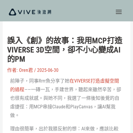
跳
至
主
要
內
誤入《創》的故事：我用MCP打造
容
VIVERSE 3D空間，卻不小心變成AI
的PM
作者:
Oren君
/
2025-06-30
前陣子，同事Rrrr魚分享了她
在VIVERSE打造虛擬空間
的過程
——一磚一瓦，手建世界，聽起來雖然辛苦，卻
也很有成就感。與她不同，我選了一條後知後覺的自
虐捷徑：用MCP串接Claude和PlayCanvas，讓AI幫我
做。
理由很簡單，出於我膝反射的想：AI來做，應該比較