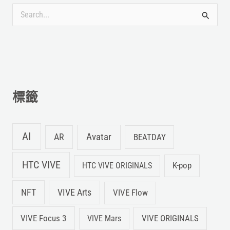
搜
尋
關
鍵
字
標籤
:
AI
Avatar
AR
BEATDAY
HTC VIVE
K-pop
HTC VIVE ORIGINALS
NFT
VIVE Arts
VIVE Flow
VIVE Focus 3
VIVE ORIGINALS
VIVE Mars