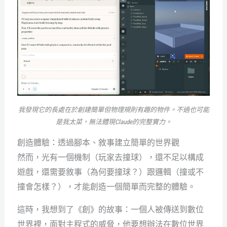
我發現它的長處在於創建簡單但物理規則有趣的物件。不過也可能
是我太菜，無法體現Claude的完整實力。
創造體驗：透過腳本、敘事建立簡單的世界觀
然而，光有一個機制（玩家去撞球），還不足以構成
遊戲，還需要敘事（為何要撞球？）跟邏輯（撞或不
撞會怎樣？），才能創造一個簡單而完整的體驗。
這時，我想到了《創》的故事：一個人被傳送到數位
世界裡，面對主程式的威脅，他要想辦法在數位世界