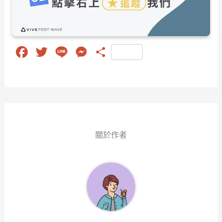
Fa
T
Li
M
分
ce
wi
ne
es
享
bo
tt
se
ok
er
ng
er
關於作者