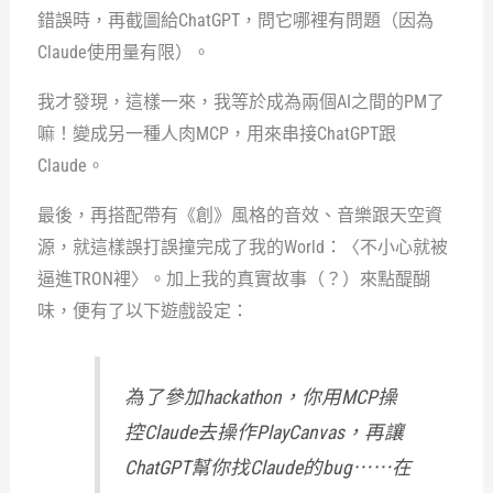
錯誤時，再截圖給ChatGPT，問它哪裡有問題（因為
Claude使用量有限）。
我才發現，這樣一來，我等於成為兩個AI之間的PM了
嘛！變成另一種人肉MCP，用來串接ChatGPT跟
Claude。
最後，再搭配帶有《創》風格的音效、音樂跟天空資
源，就這樣誤打誤撞完成了我的World：〈不小心就被
逼進TRON裡〉。加上我的真實故事（？）來點醍醐
味，便有了以下遊戲設定：
為了參加hackathon，你用MCP操
控Claude去操作PlayCanvas，再讓
ChatGPT幫你找Claude的bug⋯⋯在