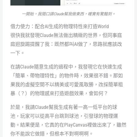
一開始，我隨口請Claude幫我做東西，確實有驚豔到。
借力使力：配合AI生成的物理特性來打造World
很快我就發現Claude無法做出精緻的世界，但同事庭
庭迴旋踢提醒了我：既然都叫AI做了，思路就應該改
一下。
在請Claude隨意生成的過程中，我發現它在快速生成
「簡單、帶物理特性」的物件時，效果很不錯。那如
果我的虛擬空間不以精美或可愛風取勝，改採簡單粗
暴（？）的物理感來打造遊戲效果，會如何？
於是，我請Claude幫我生成有著一高一低平台的球
池，玩家可以從高平台跳到球池，引發球的物理運
動。結果便是，它真的在PlayCanvas裡做出來了，雖然
你不能說它做錯，但根本不對啊啊啊。