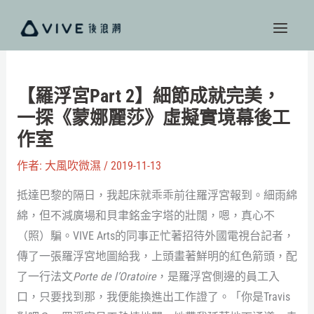
跳
至
主
要
內
【羅浮宮Part 2】細節成就完美，
容
一探《蒙娜麗莎》虛擬實境幕後工
作室
作者:
大風吹微濕
/
2019-11-13
抵達巴黎的隔日，我起床就乖乖前往羅浮宮報到。細雨綿
綿，但不減廣場和貝聿銘金字塔的壯闊，嗯，真心不
（照）騙。VIVE Arts的同事正忙著招待外國電視台記者，
傳了一張羅浮宮地圖給我，上頭畫著鮮明的紅色箭頭，配
了一行法文
Porte de l’Oratoire
，是羅浮宮側邊的員工入
口，只要找到那，我便能換進出工作證了。「你是Travis