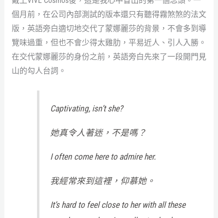
戴上VIVE Cosmos後，這是我心中冒出的第一個念頭。一
個月前，在公司內部測試的版本還只有聽得霧煞煞的法文
版，英語旁白適切地交代了蒙娜麗莎的背景，不會多到導
覽味過重，但也不會少得太雞肋，平易近人、引人入勝。
在交代蒙娜麗莎的身份之前，英語旁白先來了一段開門見
山的勾人台詞。
Captivating, isn’t she?
她真令人著迷，不是嗎？
I often come here to admire her.
我經常來到這裡，仰慕她。
It’s hard to feel close to her with all these