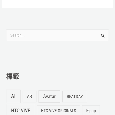
搜
尋
關
鍵
字
標籤
:
AI
Avatar
AR
BEATDAY
HTC VIVE
K-pop
HTC VIVE ORIGINALS