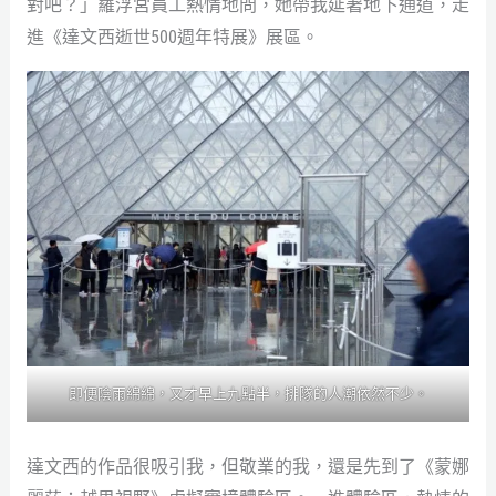
對吧？」羅浮宮員工熱情地問，她帶我延著地下通道，走
進《達文西逝世500週年特展》展區。
即便陰雨綿綿，又才早上九點半，排隊的人潮依然不少。
達文西的作品很吸引我，但敬業的我，還是先到了《蒙娜