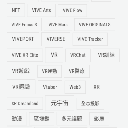
NFT
VIVE Arts
VIVE Flow
VIVE Focus 3
VIVE ORIGINALS
VIVE Mars
VIVEPORT
VIVERSE
VIVE Tracker
VR
VIVE XR Elite
VRChat
VR訓練
VR遊戲
VR運動
VR醫療
VR體驗
Vtuber
XR
Web3
元宇宙
XR Dreamland
全息投影
動漫
多元議題
區塊鏈
影展