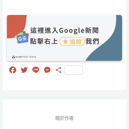
Fa
T
Li
M
分
ce
wi
ne
es
享
bo
tt
se
ok
er
ng
er
關於作者