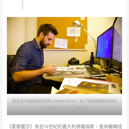
這位是互動經驗設計師Guillaume Martini，為了使蒙娜麗莎栩栩如
真，團隊做了不少研究功課。
《蒙娜麗莎》來自16世紀的義大利佛羅倫斯，後來輾轉成