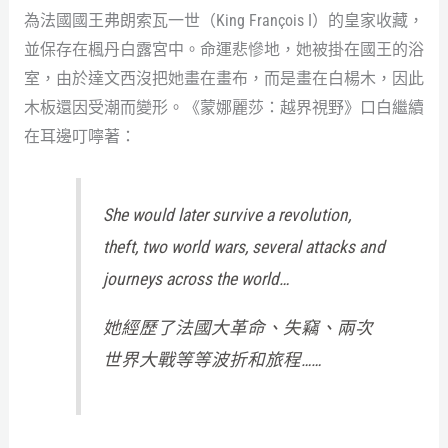
為法國國王弗朗索瓦一世（King François I）的皇家收藏，
並保存在楓丹白露宮中。命運悲慘地，她被掛在國王的浴
室，由於達文西沒把她畫在畫布，而是畫在白楊木，因此
木板還因受潮而變形。《蒙娜麗莎：越界視野》口白繼續
在耳邊叮嚀著：
She would later survive a revolution,
theft, two world wars, several attacks and
journeys across the world…
她經歷了法國大革命、失竊、兩次
世界大戰等等波折和旅程……