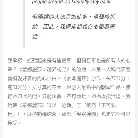
people around, so I usually stay back.
但圍觀的人總是如此多，很難接近
她。因此，我通常都躲在後面看著
她。
我承認，這聽起來是有些變態，但何嘗不也是所有人的心
聲？《蒙娜麗莎：越界視野》的破題，以第一人稱代表著
藝術愛好者的內心自白。《蒙娜麗莎》原作，長77公分，
寬53公分，尺寸真的不大，是必去景點中的朝聖作品，使
得她如此熱門，只能遠觀，不可褻玩。透過虛擬實境，我
們使《蒙娜麗莎》得以「近觀」了（依然「不可褻
玩」），既然動機純潔，那麼「親密接觸」也是完全可以
接受。