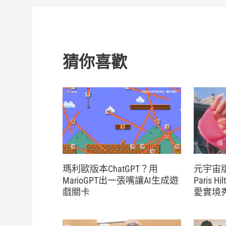
猜你喜歡
瑪利歐版本ChatGPT？用
元宇宙
MarioGPT出一張嘴讓AI生成遊
Paris
戲關卡
愛實境