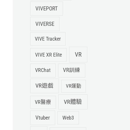
VIVEPORT
VIVERSE
VIVE Tracker
VR
VIVE XR Elite
VRChat
VR訓練
VR遊戲
VR運動
VR體驗
VR醫療
Vtuber
Web3