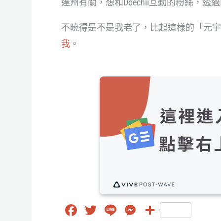
達州有關，想和Doechii互動的粉絲，透
不曉得是不是我老了，比起這樣的「元宇
我
。
Fa
T
Li
M
分