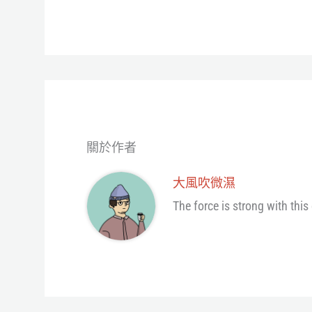
ce
wi
ne
es
享
bo
tt
se
ok
er
ng
er
關於作者
大風吹微濕
The force is strong with this