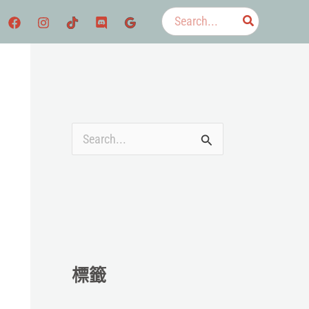
搜
尋：
搜
尋
關
鍵
字
:
標籤