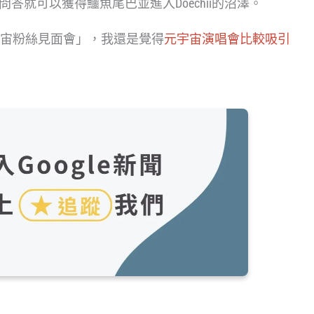
過問答就可以獲得鱷魚尾巴並進入Doechii的沼澤。
宙粉絲見面會」，我還是覺得
元宇宙演唱會比較吸引