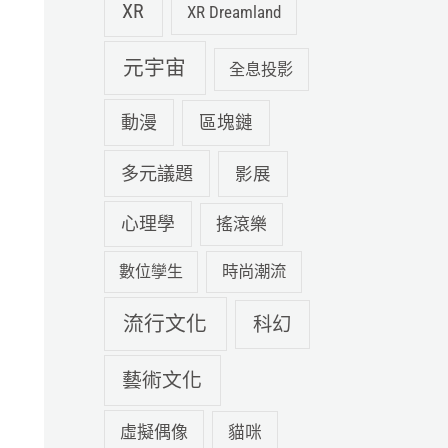
XR
XR Dreamland
元宇宙
全息投影
動漫
區塊鏈
多元議題
影展
心理學
搖滾樂
數位孿生
時尚潮流
流行文化
科幻
藝術文化
虛擬偶像
貓咪