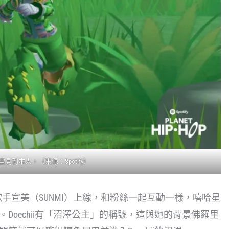
見到本人。（來源：Spotify）
ids和歌手宣美（SUNMI）上線，和粉絲一起互動一樣，嘻哈星
i。Doechii有「沼澤公主」的稱號，這與她的背景佛羅里