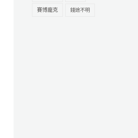
賽博龐克
錢途不明