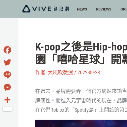
跳
NEWS
REVIEWS
OPI
至
主
要
內
K-pop之後是Hip-h
容
園「嘻哈星球」開
Facebook
作者:
大風吹微濕
/
2022-09-23
Twitter
Line
在過去，品牌需要弄一個官方網站來銷售
Messenger
牌個性。而進入元宇宙時代的現在，品牌已
在它們Roblox的「Spotify島」上開設的第
分
享