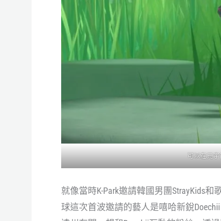
可以在元宇宙
就像當時K-Park邀請韓國男團StrayK
球這次首波邀請的藝人是嘻哈新銳Doechi