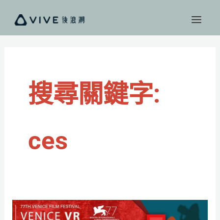
跳
至
主
要
內
容
搜尋關鍵字:
ces
【VR