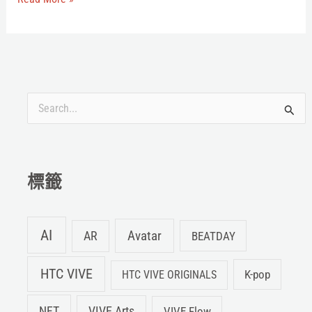
麗
莎》
虛
擬
實
搜
境
幕
尋
後
關
工
鍵
標籤
作
字
室
:
AI
Avatar
AR
BEATDAY
HTC VIVE
K-pop
HTC VIVE ORIGINALS
NFT
VIVE Arts
VIVE Flow