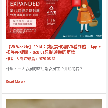
Weekly】
EP14：
威
尼
斯
影
展
【VR Weekly】EP14：威尼斯影展VR看到飽、Apple
VR
拓展VR版圖、Oculus只剩頭顯的商標
看
作者:
大風吹微濕
/
2020-08-31
到
什麼，三大影展的威尼斯影展在台北也能看？
飽、
Apple
Read More »
拓
展
VR
如
版