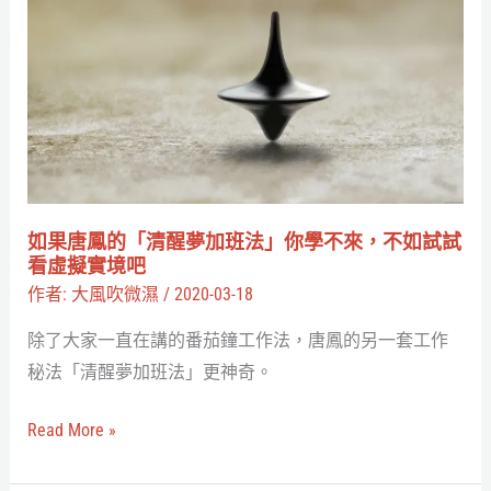
果
圖、
唐
Oculus
鳳
只
的
剩
「清
頭
醒
顯
夢
的
加
如果唐鳳的「清醒夢加班法」你學不來，不如試試
商
班
看虛擬實境吧
標
法」
作者:
大風吹微濕
/
2020-03-18
你
除了大家一直在講的番茄鐘工作法，唐鳳的另一套工作
學
秘法「清醒夢加班法」更神奇。
不
來，
Read More »
不
如