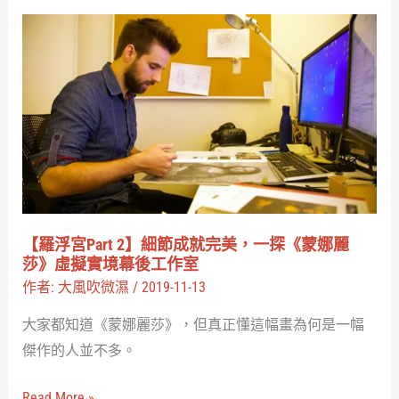
試
【羅
試
浮
看
宮
虛
Part
擬
2】
實
細
境
節
吧
成
就
【羅浮宮Part 2】細節成就完美，一探《蒙娜麗
完
莎》虛擬實境幕後工作室
美，
作者:
大風吹微濕
/
2019-11-13
一
大家都知道《蒙娜麗莎》，但真正懂這幅畫為何是一幅
探
傑作的人並不多。
《蒙
娜
Read More »