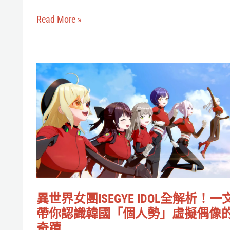
它
之
有
Read More »
人
關！
是
誰？
異
睡
世
著
界
才
女
能
團
入
ISEGYE
場
IDOL
的
全
「夢
異世界女團ISEGYE IDOL全解析！一
解
帶你認識韓國「個人勢」虛擬偶像
核」
析！
奇蹟