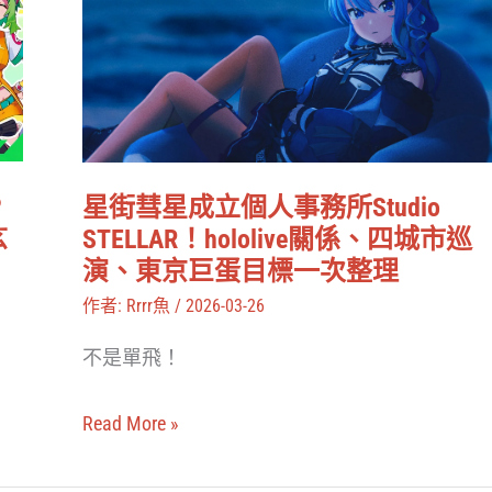
彗
星
成
立
個
人
P
星街彗星成立個人事務所Studio
事
玄
STELLAR！hololive關係、四城市巡
務
演、東京巨蛋目標一次整理
所
作者:
Rrrr魚
/
2026-03-26
Studio
不是單飛！
STELLAR！
hololive
Read More »
關
係、