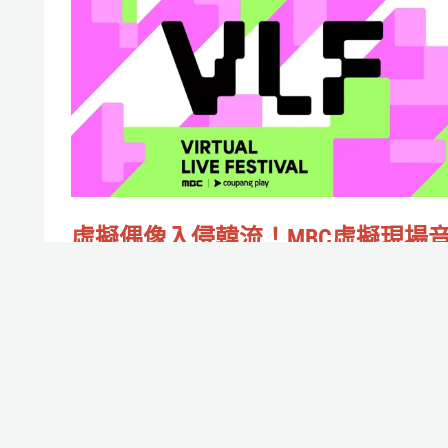
明
擬
年
偶
舉
像
行
入
3D
侵
化
韓
巡
流！
迴
虛擬偶像入侵韓流！MBC虛擬現場
MBC
樂祭10月開唱，PLAVE與nævis領軍2
演
虛
組豪華卡司一次看
出
擬
作者:
Rrrr魚
/
2025-09-03
現
PLAVE與nævis會合作嗎？
場
音
Read More »