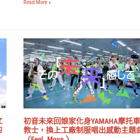
整
Read More »
界
理
登
場，
重
初
現
音
八
未
千
來
代
回
經
娘
典
家
舞
化
台
文
初音未來回娘家化身YAMAHA摩托
身
的
教士，換上工廠制服唱出感動主題
YAMAHA
〈Feel. Move.〉