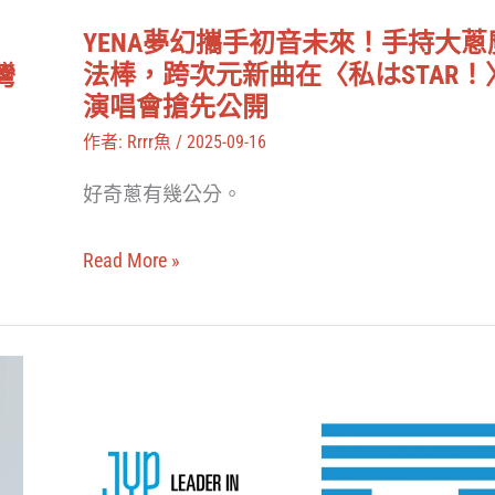
出
未
感
YENA夢幻攜手初音未來！手持大蔥
來！
法棒，跨次元新曲在〈私はSTAR！
灣
動
手
演唱會搶先公開
主
持
作者:
Rrrr魚
/
2025-09-16
題
大
曲
好奇蔥有幾公分。
蔥
〈Feel.
魔
Move.〉
Read More »
法
棒，
跨
TWICE
次
最
元
新
新
後