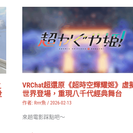
四
VRChat
城
超
市
還
巡
原
演、
《超
東
時
京
空
巨
輝
蛋
VRChat超還原《超時空輝耀姬》虛
之
耀
世界登場，重現八千代經典舞台
世
目
姬》
作者:
Rrrr魚
/
2026-02-13
標
虛
一
來趟電影踩點吧～
擬
次
世