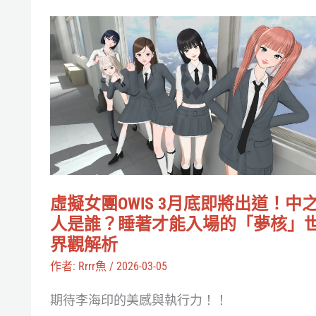
文
虛
化？
擬
初
女
音
團
未
OWIS
來、
3
米
月
津
底
玄
虛擬女團OWIS 3月底即將出道！中
即
人是誰？睡著才能入場的「夢核」
師、
將
界觀解析
YOASOBI
出
作者:
Rrrr魚
/
2026-03-05
都
道！
跟
期待李海印的美感與執行力！！
中