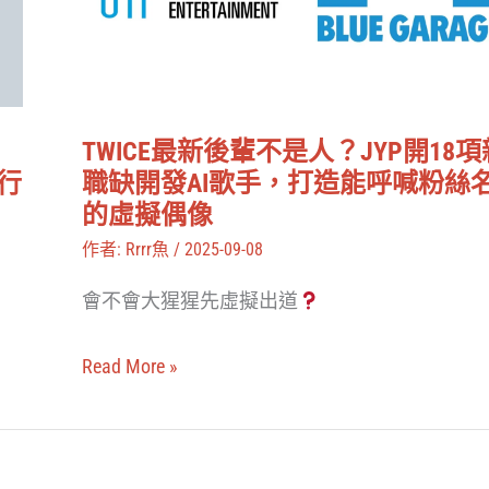
曲
輩
在
不
〈私
是
は
人？
STAR！〉
TWICE最新後輩不是人？JYP開18項
JYP
舉行
職缺開發AI歌手，打造能呼喊粉絲
演
開
的虛擬偶像
唱
18
作者:
Rrrr魚
/
2025-09-08
會
項
搶
會不會大猩猩先虛擬出道
新
先
職
公
Read More »
缺
開
開
發
還