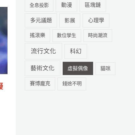
動漫
區塊鏈
全息投影
多元議題
心理學
影展
搖滾樂
數位孿生
時尚潮流
流行文化
科幻
藝術文化
虛擬偶像
貓咪
賽博龐克
錢途不明
擬