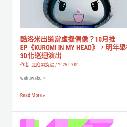
人
道
氣
當
前
虛
五
擬
角
酷洛米出道當虛擬偶像？10月推
偶
EP《KUROMI IN MY HEAD》，明年
色
像？
3D化巡迴演出
全
10
作者:
庭庭迴旋踢
/
2025-09-09
登
月
場
wakuwaku。
推
EP《KUROMI
Read More »
IN
MY
HEAD》，
虛