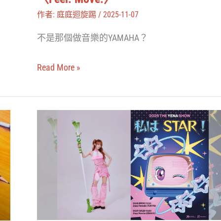
摩
作者:
庭庭迴旋踢
/
2025-11-07
托
不是那個做音樂的YAMAHA？
車
傳
Read More »
教
士，
換
YENA
上
夢
工
幻
廠
攜
制
手
服
初
唱
音