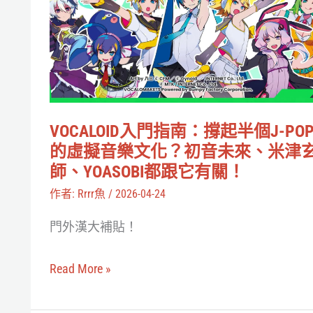
門
指
南：
撐
起
半
VOCALOID入門指南：撐起半個J-PO
個
的虛擬音樂文化？初音未來、米津
J-
師、YOASOBI都跟它有關！
POP
作者:
Rrrr魚
/
2026-04-24
的
門外漢大補貼！
虛
擬
Read More »
音
樂