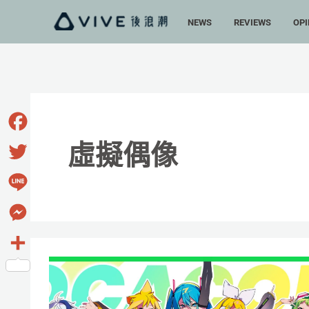
跳
NEWS
REVIEWS
OPI
至
主
要
內
容
Facebook
虛擬偶像
Twitter
Line
Messenger
VOCALOID
分
入
享