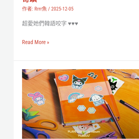
世
一
作者:
Rrrr魚
/
2025-12-05
界
文
觀
超愛她們韓語咬字 ♥♥♥
帶
解
你
析
Read More »
認
識
韓
PLAVE
國
聯
「個
名
人
三
勢」
麗
虛
鷗
擬
推