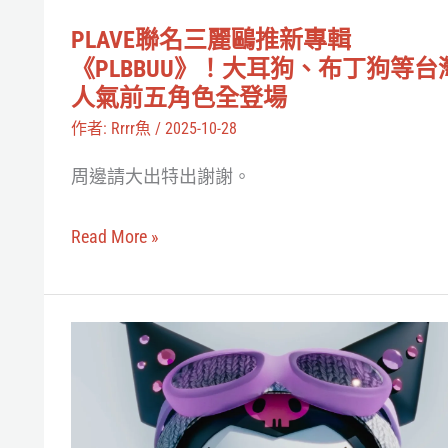
偶
新
像
PLAVE聯名三麗鷗推新專輯
專
《PLBBUU》！大耳狗、布丁狗等台
的
輯
人氣前五角色全登場
奇
《PLBBUU》！
作者:
Rrrr魚
/
2025-10-28
蹟
大
周邊請大出特出謝謝。
耳
狗、
Read More »
布
丁
狗
酷
等
洛
台
米
灣
出