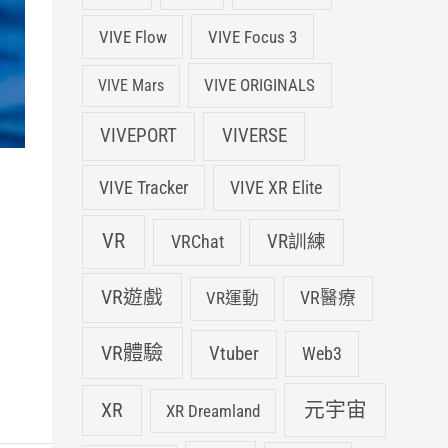
VIVE Flow
VIVE Focus 3
VIVE ORIGINALS
VIVE Mars
VIVEPORT
VIVERSE
VIVE XR Elite
VIVE Tracker
VR
VRChat
VR訓練
VR遊戲
VR運動
VR醫療
VR體驗
Vtuber
Web3
元宇宙
XR
XR Dreamland