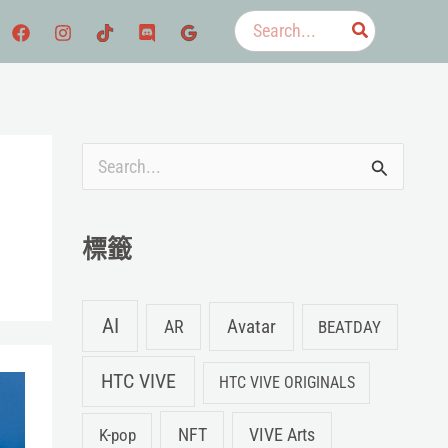
搜
尋：
搜
尋
關
標籤
鍵
字
AI
Avatar
AR
BEATDAY
:
HTC VIVE
HTC VIVE ORIGINALS
NFT
K-pop
VIVE Arts