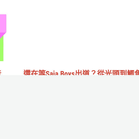
AI
在
歌
等
手，
Saja
打
Boys
造
出
能
道？
呼
從
喊
音
還在等Saja Boys出道？從光頭到鯽
光
4
餅少年，PLAVE之後這四組新生代
粉
頭
擬偶像你該認識了！
絲
到
作者:
Rrrr魚
/
2025-07-23
名
鯽
的
光頭有在帥。
魚
虛
餅
擬
Read More »