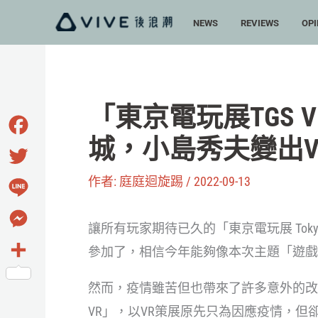
跳
NEWS
REVIEWS
OPI
至
主
要
內
「東京電玩展TGS V
容
城，小島秀夫變出V
Facebook
作者:
庭庭迴旋踢
/
2022-09-13
Twitter
Line
讓所有玩家期待已久的「東京電玩展 Tokyo
Messenger
參加了，相信今年能夠像本次主題「遊戲
分
然而，疫情雖苦但也帶來了許多意外的改
享
VR」，以VR策展原先只為因應疫情，