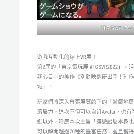
「東京電玩展
#TGSV
遊戲互動化的線上VR展！
第2屆的「東京電玩展 #TGSVR2022」
我心目中的神作《別對映像研出手！》作
城」。
玩家們將深入幕張展覽館下的「遊戲地層
策展力。這次不但可以自訂Avatar，
逛以外，呼應本次主旨「讓遊戲展本身也
可以解開超過70種的豐富任務，並且獲