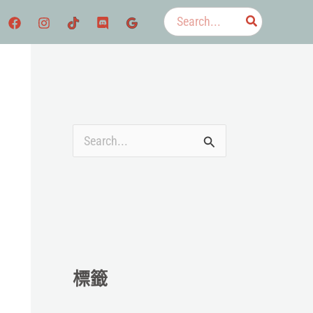
搜
尋：
搜
尋
關
鍵
字
:
標籤