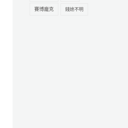
賽博龐克
錢途不明