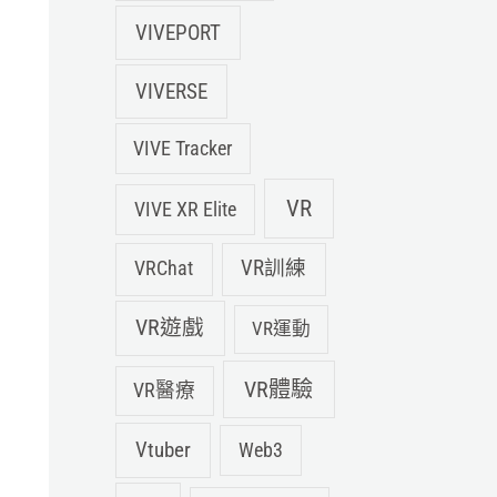
VIVEPORT
VIVERSE
VIVE Tracker
VR
VIVE XR Elite
VRChat
VR訓練
VR遊戲
VR運動
VR體驗
VR醫療
Vtuber
Web3