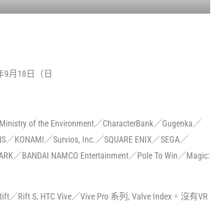
年9月18日（日
ry of the Environment／CharacterBank／Gugenka／
NS／KONAMI／Survios, Inc.／SQUARE ENIX／SEGA／
VARK／BANDAI NAMCO Entertainment／Pole To Win／Magic:
ft／Rift S, HTC Vive／Vive Pro 系列, Valve Index。沒有VR