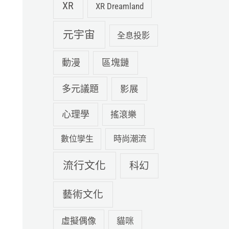
XR
XR Dreamland
元宇宙
全息投影
動漫
區塊鏈
多元議題
影展
心理學
搖滾樂
數位孿生
時尚潮流
流行文化
科幻
藝術文化
虛擬偶像
貓咪