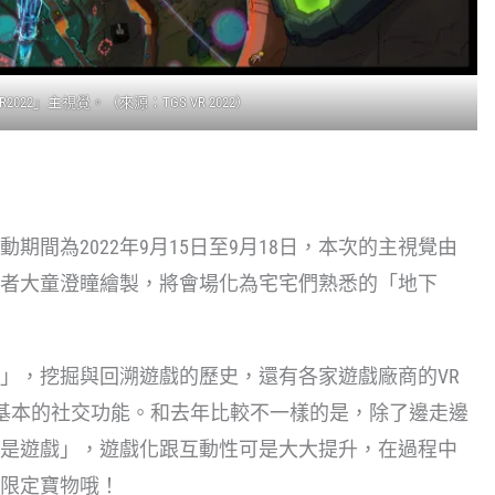
R2022
」主視覺。（來源：
TGS VR 2022
）
，活動期間為2022年9月15日至9月18日，本次的主視覺由
者大童澄瞳繪製，將會場化為宅宅們熟悉的「地下
」，挖掘與回溯遊戲的歷史，還有各家遊戲廠商的VR
也有基本的社交功能。和去年比較不一樣的是，除了邊走邊
是遊戲」，遊戲化跟互動性可是大大提升，在過程中
得限定寶物哦！