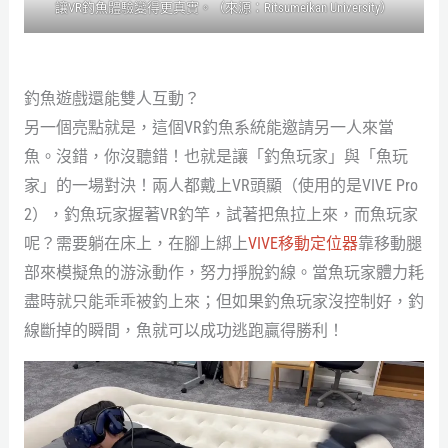
讓VR釣魚體驗變得更真實。（來源：Ritsumeikan University）
釣魚遊戲還能雙人互動？
另一個亮點就是，這個VR釣魚系統能邀請另一人來當
魚。沒錯，你沒聽錯！也就是讓「釣魚玩家」與「魚玩
家」的一場對決！兩人都戴上VR頭顯（使用的是VIVE Pro
2），釣魚玩家握著VR釣竿，試著把魚拉上來，而魚玩家
呢？需要躺在床上，在腳上綁上
VIVE移動定位器
靠移動腿
部來模擬魚的游泳動作，努力掙脫釣線。當魚玩家體力耗
盡時就只能乖乖被釣上來；但如果釣魚玩家沒控制好，釣
線斷掉的瞬間，魚就可以成功逃跑贏得勝利！