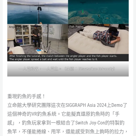
一人當釣客，一人當魚。（來源：Ritsumeikan University）
重現釣魚的手感！
立命館大學研究團隊這次在SIGGRAPH Asia 2024上Demo了
這個神奇的VR釣魚系統。它能擬真還原釣魚時的「手
感」，釣魚玩家拿到一根結合了Switch Joy-Con的特製釣
魚竿，不僅能捲線、甩竿，還能感受到魚上鉤時的拉力，