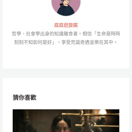
庭庭迴旋踢
哲學、社會學出身的知識雜食者。相信「生命是時時
刻刻不知如何是好」，享受荒誕奇遇並樂在其中。
猜你喜歡