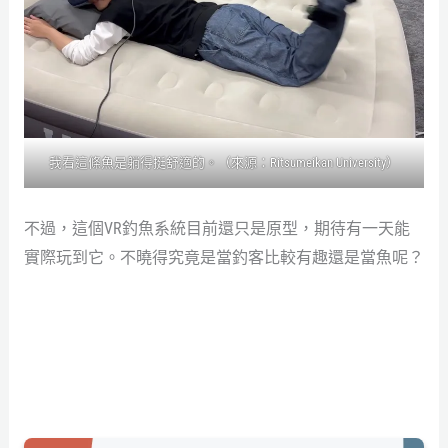
我看這條魚是躺得挺舒適的。（來源：Ritsumeikan University）
不過，這個VR釣魚系統目前還只是原型，期待有一天能
實際玩到它。不曉得究竟是當釣客比較有趣還是當魚呢？