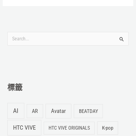
搜
尋
關
鍵
字
標籤
:
AI
Avatar
AR
BEATDAY
HTC VIVE
K-pop
HTC VIVE ORIGINALS