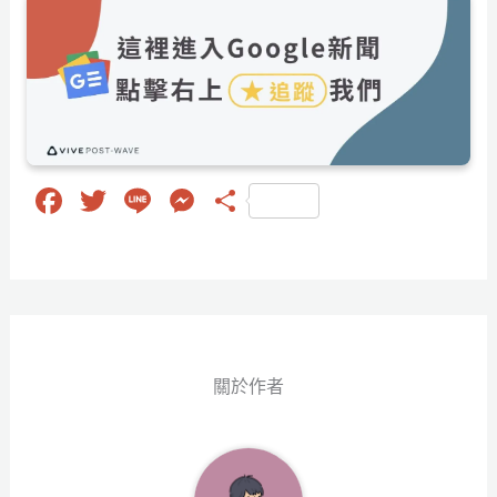
Fa
T
Li
M
分
ce
wi
ne
es
享
bo
tt
se
ok
er
ng
er
關於作者