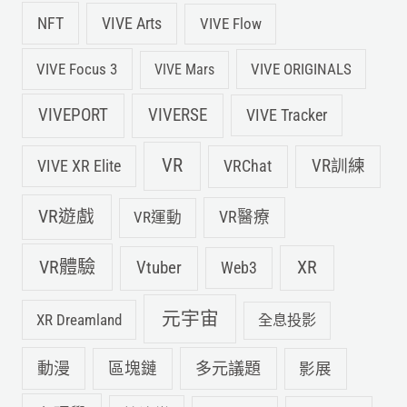
NFT
VIVE Arts
VIVE Flow
VIVE Focus 3
VIVE ORIGINALS
VIVE Mars
VIVEPORT
VIVERSE
VIVE Tracker
VR
VIVE XR Elite
VRChat
VR訓練
VR遊戲
VR運動
VR醫療
VR體驗
Vtuber
XR
Web3
元宇宙
XR Dreamland
全息投影
動漫
多元議題
區塊鏈
影展