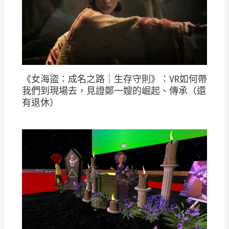
《女海盜：成名之路｜生存守則》：VR如何帶
我們到現場去，見證鄭一嫂的崛起、傳承（還
有退休）