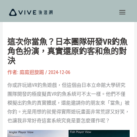
跳
至
主
要
內
這次你當魚？日本團隊研發VR釣魚
容
角色扮演，真實還原釣客和魚的對
決
作者:
庭庭迴旋踢
/
2024-12-06
你或許玩過VR釣魚遊戲，但這個由日本立命館大學研究
團隊開發的極度擬真VR釣魚系統可不太一樣。他們不僅
模擬出釣魚的真實體感，還能邀請你的朋友來「當魚」被
你釣。光是用想的就覺得實際遊玩畫面非常荒謬又好笑，
也讓我非常好奇這套系統究竟是要怎麼運作呢？