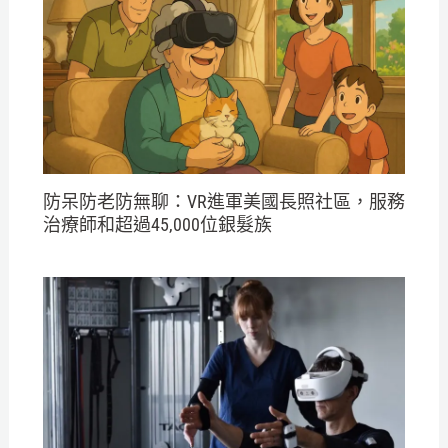
防呆防老防無聊：VR進軍美國長照社區，服務
治療師和超過45,000位銀髮族