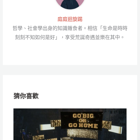
庭庭迴旋踢
哲學、社會學出身的知識雜食者。相信「生命是時時
刻刻不知如何是好」，享受荒誕奇遇並樂在其中。
猜你喜歡