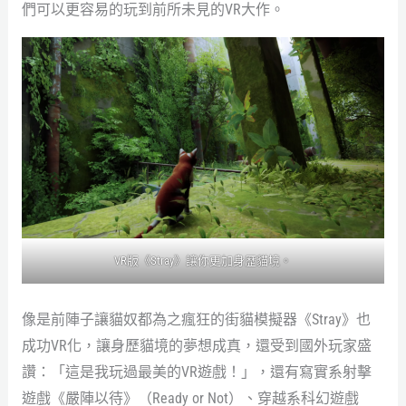
們可以更容易的玩到前所未見的VR大作。
VR版《Stray》讓你更加身歷貓境。
像是前陣子讓貓奴都為之瘋狂的街貓模擬器《Stray》也
成功VR化，讓身歷貓境的夢想成真，還受到國外玩家盛
讚：「這是我玩過最美的VR遊戲！」，還有寫實系射擊
遊戲《嚴陣以待》（Ready or Not）、穿越系科幻遊戲