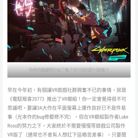
你也把遊戲載回來了嗎？要不要來點VR版呢？
早在今年初，有個讓VR遊戲社群興奮不已的事情，就是
《電馭叛客2077》推出了VR模組！你一定會覺得很不可
思議吧，要讓3A大作在平面螢幕上運作良好已不是件易
事（光本作的bug修都修不完），但在VR模組製作者Luke
Ross的努力之下，大家終於不需要慢慢等遊戲公司製作
VR版了（通常也不會有人想扛下這樁苦差事），只要簡