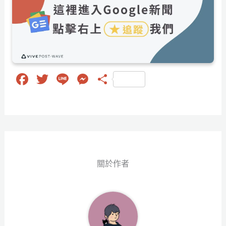
Fa
T
Li
M
分
ce
wi
ne
es
享
bo
tt
se
ok
er
ng
er
關於作者