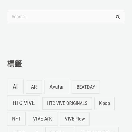
搜
尋
關
鍵
字
標籤
:
AI
Avatar
AR
BEATDAY
HTC VIVE
K-pop
HTC VIVE ORIGINALS
NFT
VIVE Arts
VIVE Flow