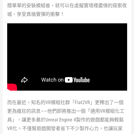
簡單單的安裝模組後，就可以在虛擬實境裡盡情的探索夜
城，享受真槍實彈的衝擊！
而在最近，知名的VR模組社群「Flat2VR」更釋出了一個
更為瘋狂的訊息——他們即將推出一個「通用VR模組化工
具」，讓更多基於Unreal Engine 4製作的遊戲都能夠輕鬆
VR化。不僅幫遊戲開發者省下不少製作心力，也讓玩家