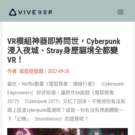
跳
至
主
要
內
VR模組神器即將問世，Cyberpunk
容
浸入夜城、Stray身歷貓境全都變
VR！
作者:
庭庭迴旋踢
/
2022-09-26
最近，Netflix動畫《電馭叛客：邊緣行者》 （Cyberpunk:
Edgerunners）好評如潮，讓原作3A遊戲《電馭叛客
2077》（Cyberpunk 2077）又紅了回來。不曉得你有沒有
跟上這波cyberpunk風潮呢？或是，你有沒有想過體驗一
下「幻舞」（braindances）的感覺呢？