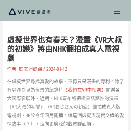
跳
至
主
要
內
虛擬世界也有春天？漫畫《VR大叔
容
的初戀》將由NHK翻拍成真人電視
劇
作者:
庭庭迴旋踢
/
2024-01-12
在虛擬世界尋找真愛的故事，不再只是漫畫的專利。除了
有以VRChat為背景的紀錄片
《我們在VR中相遇》
闖遍各
大國際影展外，近期，NHK宣布將把極具話題性的漫畫
《VR大叔的初戀》（VRおじさんの初恋）翻拍成真人版
電視劇，並於今年四月開播。讓這個虛擬與現實交織的愛
情故事（？），走向更廣泛的觀眾群面前。