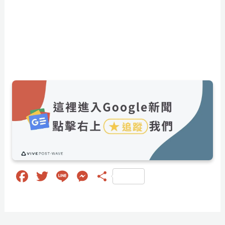
Fa
T
Li
M
分
ce
wi
ne
es
享
bo
tt
se
ok
er
ng