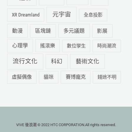
元宇宙
XR Dreamland
全息投影
動漫
多元議題
區塊鏈
影展
心理學
搖滾樂
數位孿生
時尚潮流
流行文化
科幻
藝術文化
虛擬偶像
賽博龐克
貓咪
錢途不明
VIVE 後浪潮 © 2022 HTC CORPORATION.All rights reserved.