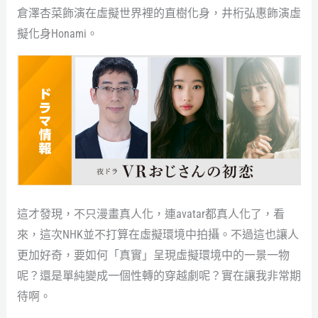
倉澤杏菜飾演在虛擬世界裡的直樹化身，井桁弘惠飾演虛
擬化身Honami。
這才發現，不只漫畫真人化，連avatar都真人化了，看
來，這次NHK並不打算在虛擬環境中拍攝。不過這也讓人
更加好奇，要如何「真實」呈現虛擬環境中的一景一物
呢？還是單純變成一個性轉的穿越劇呢？實在讓我非常期
待啊。