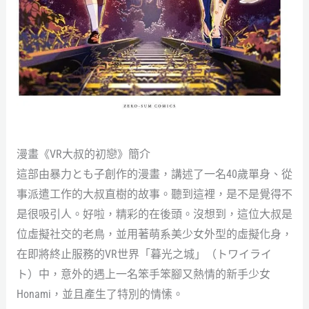
漫畫《VR大叔的初戀》簡介
這部由暴力とも子創作的漫畫，講述了一名40歲單身、從
事派遣工作的大叔直樹的故事。聽到這裡，是不是覺得不
是很吸引人。好啦，精彩的在後頭。沒想到，這位大叔是
位虛擬社交的老鳥，並用著萌系美少女外型的虛擬化身，
在即將終止服務的VR世界「暮光之城」（トワイライ
ト）中，意外的遇上一名笨手笨腳又熱情的新手少女
Honami，並且產生了特別的情愫。