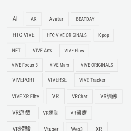
AI
Avatar
AR
BEATDAY
HTC VIVE
K-pop
HTC VIVE ORIGINALS
NFT
VIVE Arts
VIVE Flow
VIVE Focus 3
VIVE ORIGINALS
VIVE Mars
VIVEPORT
VIVERSE
VIVE Tracker
VR
VIVE XR Elite
VRChat
VR訓練
VR遊戲
VR運動
VR醫療
VR體驗
Vtuber
XR
Web3