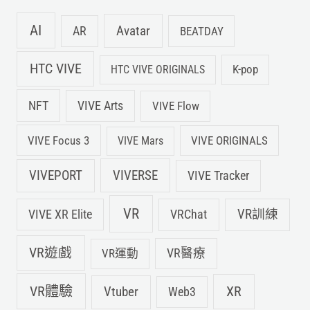
AI
Avatar
AR
BEATDAY
HTC VIVE
K-pop
HTC VIVE ORIGINALS
NFT
VIVE Arts
VIVE Flow
VIVE Focus 3
VIVE ORIGINALS
VIVE Mars
VIVEPORT
VIVERSE
VIVE Tracker
VR
VIVE XR Elite
VRChat
VR訓練
VR遊戲
VR運動
VR醫療
VR體驗
Vtuber
XR
Web3