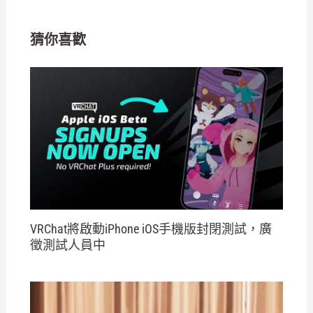
猜你喜歡
VRChat將啟動iPhone iOS手機版封閉測試，廣
徵測試人員中