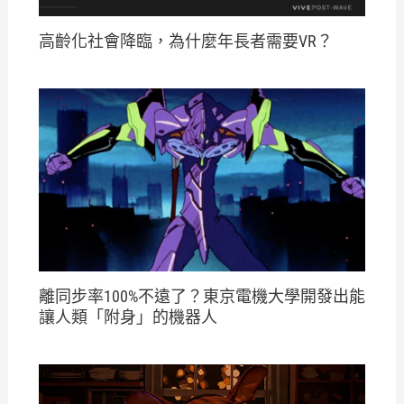
高齡化社會降臨，為什麼年長者需要VR？
離同步率100%不遠了？東京電機大學開發出能
讓人類「附身」的機器人