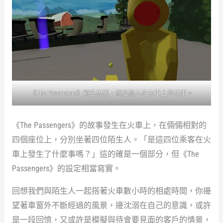
《The Passengers》顧名思義，就是旅人在火車上的故事。
《The Passengers》的故事發生在火車上，在倆倆相對的
四個座位上，分別坐著四位陌生人。「是這四位乘客在火
車上發生了什麼事嗎？」這的確是一個部分，但《The
Passengers》的設定相當寫實。
回想我們與陌生人一起搭著火車數小時的相處時間，你邊
望著車窗外不斷經過的風景，邊沈溺在自己的意識，或許
是一段回憶，又或許是模擬與待會要見面的客戶的情景，