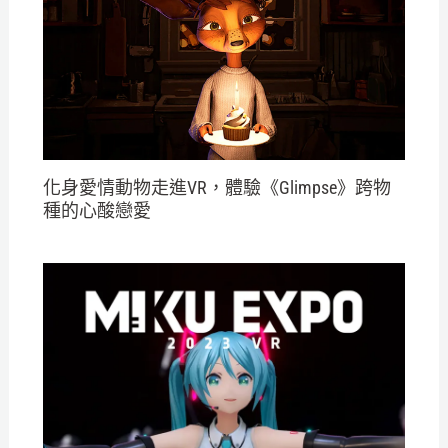
化身愛情動物走進VR，體驗《Glimpse》跨物
種的心酸戀愛