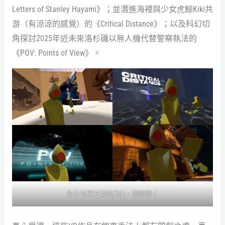
Letters of Stanley Hayami》；並潛進海裡與少女虎鯨Kiki共
游（有涼涼的感覺）的《Critical Distance》；以及科幻切
角探討2025年近未來洛杉磯以無人機代替警察執法的
《POV: Points of View》。
作品的場佈都很用心，讚讚讚！