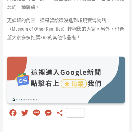
念的一種體驗。
更詳細的內容，還是留給還沒進到超現實博物館
（Museum of Other Realities）裡觀影的大家。另外，也希
望大家多多推薦XR3的其他作品啦！
Fa
T
Li
M
分
ce
wi
ne
es
享
bo
tt
se