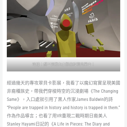
哈摟！想不到我有走影展紅毯的榮幸！
經過幾天的專攻翠貝卡影展，我看了以魔幻寫實呈現美國
非裔種族史，帶我們穿梭時空的沉浸劇場《The Changing
Same》，入口處就引用了黑人作家James Baldwin的詩
“People are trapped in history and history is trapped in them.”
作為作品導言；也看了用VR重現二戰時期日裔美人
Stanley Hayami日記的《A Life in Pieces: The Diary and