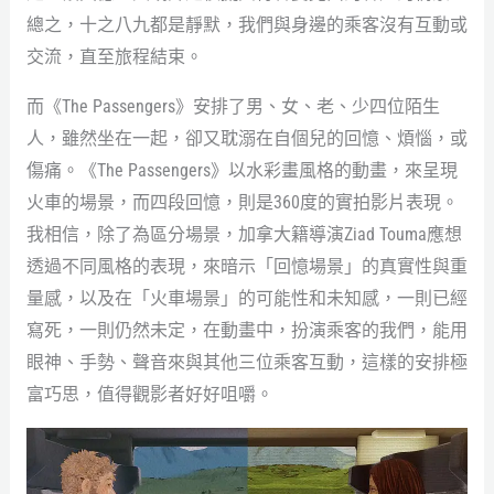
總之，十之八九都是靜默，我們與身邊的乘客沒有互動或
交流，直至旅程結束。
而《The Passengers》安排了男、女、老、少四位陌生
人，雖然坐在一起，卻又耽溺在自個兒的回憶、煩惱，或
傷痛。《The Passengers》以水彩畫風格的動畫，來呈現
火車的場景，而四段回憶，則是360度的實拍影片表現。
我相信，除了為區分場景，加拿大籍導演Ziad Touma應想
透過不同風格的表現，來暗示「回憶場景」的真實性與重
量感，以及在「火車場景」的可能性和未知感，一則已經
寫死，一則仍然未定，在動畫中，扮演乘客的我們，能用
眼神、手勢、聲音來與其他三位乘客互動，這樣的安排極
富巧思，值得觀影者好好咀嚼。