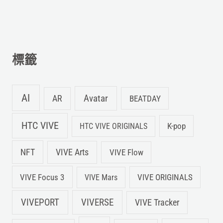
關
鍵
字
標籤
:
AI
Avatar
AR
BEATDAY
HTC VIVE
K-pop
HTC VIVE ORIGINALS
NFT
VIVE Arts
VIVE Flow
VIVE Focus 3
VIVE ORIGINALS
VIVE Mars
VIVEPORT
VIVERSE
VIVE Tracker