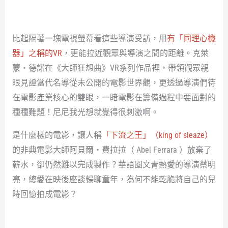
比起隔著一塊電視螢幕看這些導演受訪，用
有「同理心機
器」之稱的VR
，更能拉近觀眾與導演之間的距離。克萊
蒙・德諾在《大師狂想曲》VR系列作品裡，帶領觀眾親
眼見證當代名導從未公開的電影世界觀，更透過導演們待
在電影產業核心的雙眼，一睹電影在籌備過程中要面對的
種種難題！尼尼我光想就覺得很刺激啊。
是什麼樣的電影，讓人稱
「下流之王」（king of sleaze）
的非典電影大師阿貝爾・費拉拉（ Abel Ferrara ）放棄了
薪水，卻仍然難以完成製作？華語圈文青熱愛的導演蔡明
亮，總愛在映後座談暢聊童年，為何不能乾脆將自己的兒
時回憶拍成電影？