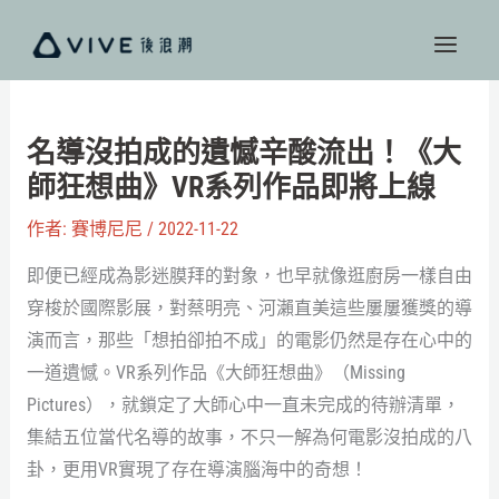
跳
至
主
要
內
名導沒拍成的遺憾辛酸流出！《大
容
師狂想曲》VR系列作品即將上線
作者:
賽博尼尼
/
2022-11-22
即便已經成為影迷膜拜的對象，也早就像逛廚房一樣自由
穿梭於國際影展，對蔡明亮、河瀨直美這些屢屢獲獎的導
演而言，那些「想拍卻拍不成」的電影仍然是存在心中的
一道遺憾。VR系列作品《大師狂想曲》（Missing
Pictures），就鎖定了大師心中一直未完成的待辦清單，
集結五位當代名導的故事，不只一解為何電影沒拍成的八
卦，更用VR實現了存在導演腦海中的奇想！