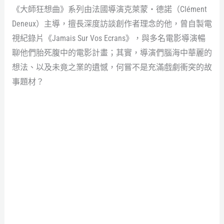
《大師狂想曲》系列由法國導演克萊蒙・德諾（Clément
Deneux）主導，擅長深度訪談創作者理念的他，曾自製電
視紀錄片《Jamais Sur Vos Ecrans》，與多名電影導演暢
聊他們胎死腹中的電影計畫；其實，導演們腦海中華麗的
想法、以及未竟之業的遺憾，何嘗不是充滿戲劇衝突的故
事題材？
運用容積投影技術，《大師狂想曲》將導演帶進VR
觀眾面對面。（來源：綺影映畫）