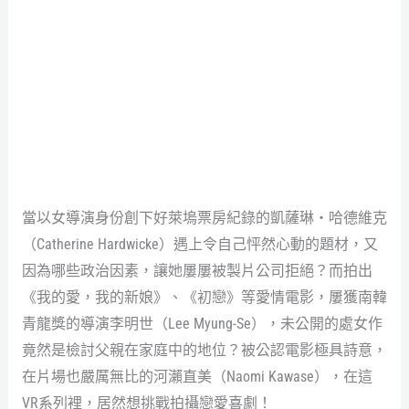
（設計對白）阿爾貝・費拉拉：「有些電影也不是
想拍，就能順利拍出來啊。」（來源：綺影映畫）
當以女導演身份創下好萊塢票房紀錄的凱薩琳・哈德維克
（Catherine Hardwicke）遇上令自己怦然心動的題材，又
因為哪些政治因素，讓她屢屢被製片公司拒絕？而拍出
《我的愛，我的新娘》、《初戀》等愛情電影，屢獲南韓
青龍獎的導演李明世（Lee Myung-Se），未公開的處女作
竟然是檢討父親在家庭中的地位？被公認電影極具詩意，
在片場也嚴厲無比的河瀨直美（Naomi Kawase），在這
VR系列裡，居然想挑戰拍攝戀愛喜劇！