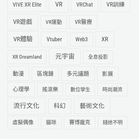
VR
VIVE XR Elite
VRChat
VR訓練
VR遊戲
VR運動
VR醫療
VR體驗
Vtuber
XR
Web3
元宇宙
XR Dreamland
全息投影
動漫
多元議題
區塊鏈
影展
心理學
搖滾樂
數位孿生
時尚潮流
流行文化
科幻
藝術文化
虛擬偶像
賽博龐克
貓咪
錢途不明