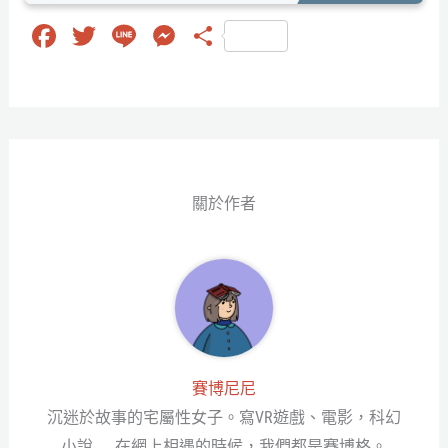
Fa
T
Li
M
分
ce
wi
ne
es
享
bo
tt
se
ok
er
ng
er
關於作者
賽博尼尼
沉迷於故事的宅屬性女子。寫VR遊戲、電影，科幻
小說…… 在網上相遇的時候，我們都是賽博格。