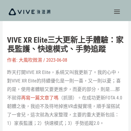
跳
至
主
要
內
VIVE XR Elite三大更新上手體驗：家
容
長監護、快速模式、手勢追蹤
作者:
大風吹微濕
/
2023-06-08
昨天打開VIVE XR Elite，系統又叫我更新了。我的心中，
對VIVE XR Elite的持續優化是一則一喜，又一則以憂；喜
的是，使用者體驗又要更進步，而憂的部分，則是……那
不就得
再寫一篇文章了嗎
（抓頭）。在成功更新FOTA 4.0
韌體之後，我迫不及待地掉進VR虛擬實境，順手溜搭試
了一會兒，這次就為大家整理，主要的重大更新包括：
1）家長監護；2）快速模式；3）手勢追蹤2.0。