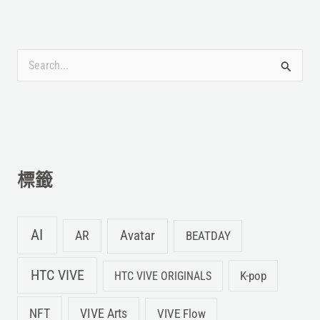
搜
尋
關
鍵
字
標籤
:
AI
Avatar
AR
BEATDAY
HTC VIVE
K-pop
HTC VIVE ORIGINALS
NFT
VIVE Arts
VIVE Flow