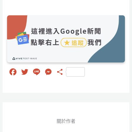
Fa
T
Li
M
分
ce
wi
ne
es
享
bo
tt
se
ok
er
ng
er
關於作者