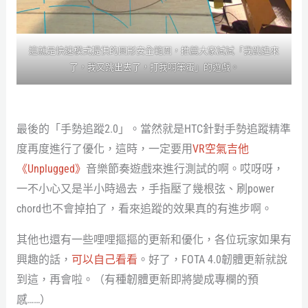
這就是快速模式提供的圓形安全範圍，推薦大家試試「我跳進來
了，我又跳出去了，打我啊笨蛋」的遊戲。
最後的「手勢追蹤2.0」。當然就是HTC針對手勢追蹤精準
度再度進行了優化，這時，一定要用
VR空氣吉他
《Unplugged》
音樂節奏遊戲來進行測試的啊。哎呀呀，
一不小心又是半小時過去，手指壓了幾根弦、刷power
chord也不會掉拍了，看來追蹤的效果真的有進步啊。
其他也還有一些哩哩摳摳的更新和優化，各位玩家如果有
興趣的話，
可以自己看看
。好了，FOTA 4.0韌體更新就說
到這，再會啦。（有種韌體更新即將變成專欄的預
感……）