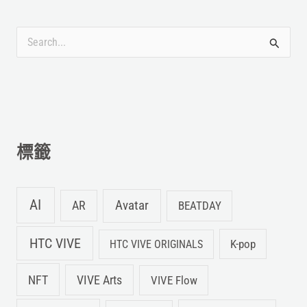
搜
尋
關
鍵
字
標籤
:
AI
Avatar
AR
BEATDAY
HTC VIVE
K-pop
HTC VIVE ORIGINALS
NFT
VIVE Arts
VIVE Flow