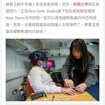
放鬆之餘不免讓人有些昏昏欲睡。然而，
劍橋大學
卻反其
道而行，正與Xbox Game Studios旗下知名遊戲開發團隊
Ninja Theory合作研發一款可以用來緩解焦慮的VR恐怖遊
戲。是說，光看遊戲畫面就夠讓人毛骨悚然了，那要怎麼
達到緩解焦慮的功效呢？