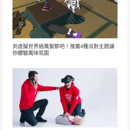
到虛擬世界過萬聖節吧！推薦4種派對主題讓
你體驗萬味氛圍