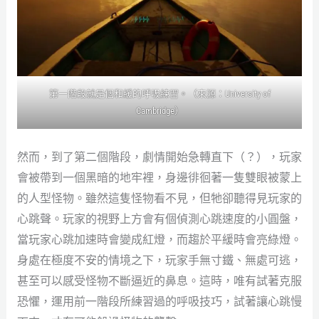
第一階段就是個和緩的呼吸練習。（來源：University of
Cambridge）
然而，到了第二個階段，劇情開始急轉直下（？），玩家
會被帶到一個黑暗的地牢裡，身邊徘徊著一隻雙眼被蒙上
的人型怪物。雖然這隻怪物看不見，但牠卻聽得見玩家的
心跳聲。玩家的視野上方會有個偵測心跳速度的小圓盤，
當玩家心跳加速時會變成紅燈，而趨於平緩時會亮綠燈。
身處在極度不安的情境之下，玩家手無寸鐵、無處可逃，
甚至可以感受怪物不斷逼近的鼻息。這時，唯有試著克服
恐懼，運用前一階段所練習過的呼吸技巧，試著讓心跳慢