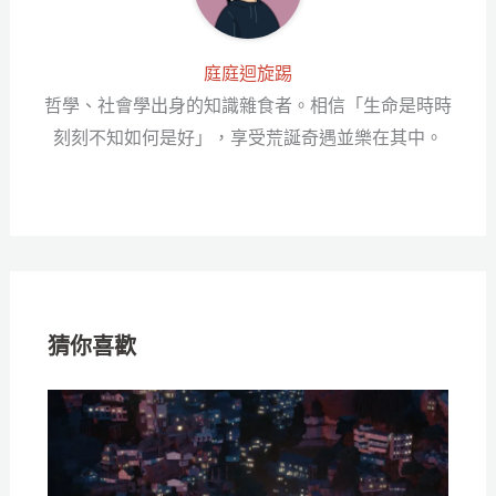
庭庭迴旋踢
哲學、社會學出身的知識雜食者。相信「生命是時時
刻刻不知如何是好」，享受荒誕奇遇並樂在其中。
猜你喜歡