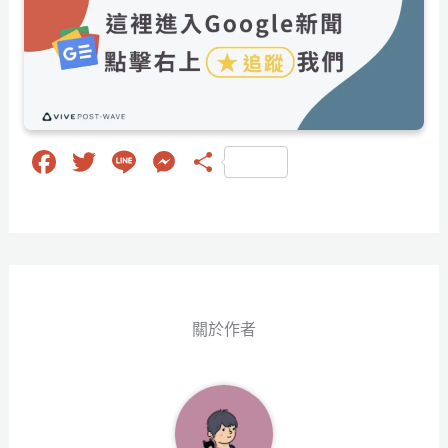
Fa
T
Li
M
分
ce
wi
ne
es
享
bo
tt
se
ok
er
ng
er
關於作者