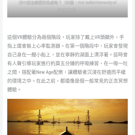
用VR要怎麼緩解焦慮呢？（來源：Nick Saffell/University of
Cambridge）
這個VR體驗分為兩個階段，玩家除了戴上VR頭顯外，手
指上還會裝上心率監測器。在第一個階段中，玩家會發現
自己身在一艘小船上，並在寧靜的湖面上漂浮著。這時會
有人聲引導玩家進行約莫五分鐘的呼吸練習，在一吸一吐
之間，搭配著New Age配樂，讓體驗者沉浸在舒適而平緩
的環境之中。在此之前，都還像是個一般常見的正念冥想
體驗。