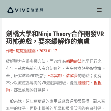
跳
至
主
要
內
劍橋大學和Ninja Theory合作開發VR
容
恐怖遊戲，要來緩解你的焦慮
作者:
庭庭迴旋踢
/
2023-01-17
緩解壓力有很多種方法，而VR作為
輔助療法
也早已行之
有年。就像先前和大家介紹過的，許多醫療與學術機構正
著手研究透過VR來進行
正念冥想
、
清醒夢
的助益；更有
不少以療癒為導向的VR遊戲與體驗，像是
種種花
、
捏捏
陶
，都是放鬆的好選擇。
一般來說，這些療癒系的應用或遊戲通常都長得一副人畜
無害的樣子，再搭上優美的配樂和緩慢低沉的旁白引導，