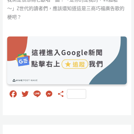
～」Z世代的讀者們，應該還知道這是三商巧福廣告歌的
梗吧？
Fa
T
Li
M
分
ce
wi
ne
es
享
bo
tt
se
ok
er
ng
er