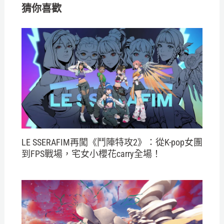
猜你喜歡
LE SSERAFIM再闖《鬥陣特攻2》：從K-pop女團
到FPS戰場，宅女小櫻花carry全場！