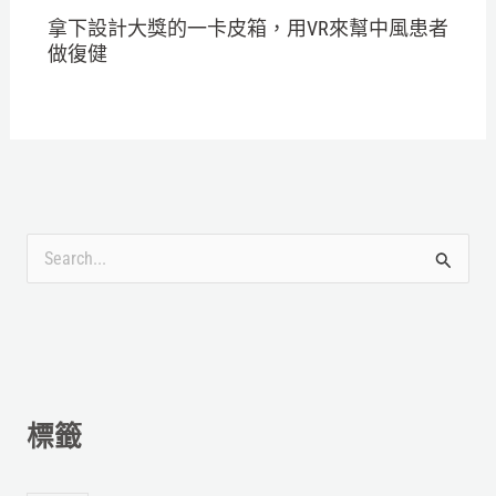
拿下設計大獎的一卡皮箱，用VR來幫中風患者
做復健
搜
尋
關
鍵
字
標籤
: