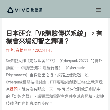
跳
至
主
要
內
日本研究「VR體驗傳送系統」，有
容
機會來場幻智之舞嗎？
作者:
賽博尼尼
/
2022-11-13
3A遊戲大作《電馭叛客2077》（Cyberpunk 2077）的番外
動畫——《電馭叛客：邊緣行者》 （Cyberpunk:
Edgerunners）自從播出之後，網路上便掀起一股
Cyberpunk相關技術討論；PTT宅宅討論版C_Chat上就有玩
家
提問
，說有沒有那麼一天，VR可以進化到像是劇情中
的「幻智之舞」，讓觀眾和電影主角共享感官經驗，就連
肢體動作也能實現同步呢？