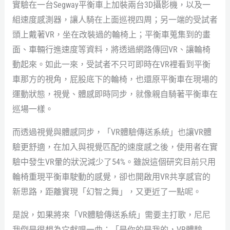
實驗在一台Segway平衡車上加裝兩台3D攝影機，以及一
組速度感測器，讓人騎在上面巡視四周；另一端的受試者
頭上戴著VR，坐在改裝過的輪椅上；平衡車蒐集到的畫
面、車輛行進速度等資料，將透過網路傳回VR、讓輪椅
動起來。如此一來，受試者不只可即時在VR裡看到平衡
車那方的視角，屁股底下的輪椅，也還原平衡車在現場的
運動狀態，視覺、體感即時同步，就像親自騎著平衡車在
巡場一樣。
而透過視覺與體感同步，「VR體驗傳送系統」也讓VR體
驗更舒適，在加入與視覺匹配的速度感之後，使用者在實
驗中發生VR暈的狀況減少了54%。雖說這個研究目前只用
輪椅重現平衡車駛動的感覺，卻也開啟用VR共享感官的
新思路，距離實現「幻智之舞」，又更近了一點呢。
是說，如果將來「VR體驗傳送系統」需要主打歌，尼尼
我倒是很想為它獻唱一曲：「是你的是我的，VR體驗