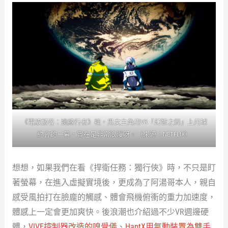
《電馭叛客：邊緣行者》裡，男女主角用VR「幻智之舞」上月球
約會的一幕，實在是非常浪漫呀。（來源：NETFLIX）
想想，如果我們在看《捍衛任務：獨行俠》時，不只是盯
著螢幕，在進入虛擬實境後，更成為了阿湯哥本人，親自
感受風拍打在臉龐的觸感、體會飛機俯衝的重力加速度，
體感上一定會更加爽快。後浪潮也介紹過不少VR週邊硬
體，
VIVE控制器改造的嗅覺儀
、
HaptX用氣動裝置為雙手