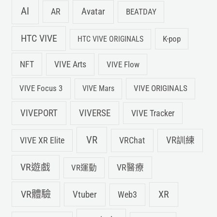
AI
Avatar
AR
BEATDAY
HTC VIVE
K-pop
HTC VIVE ORIGINALS
NFT
VIVE Arts
VIVE Flow
VIVE Focus 3
VIVE ORIGINALS
VIVE Mars
VIVEPORT
VIVERSE
VIVE Tracker
VR
VIVE XR Elite
VRChat
VR訓練
VR遊戲
VR運動
VR醫療
VR體驗
Vtuber
XR
Web3