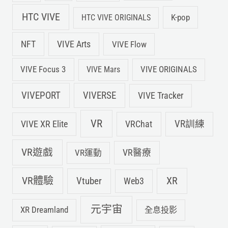
HTC VIVE
K-pop
HTC VIVE ORIGINALS
NFT
VIVE Arts
VIVE Flow
VIVE Focus 3
VIVE ORIGINALS
VIVE Mars
VIVEPORT
VIVERSE
VIVE Tracker
VR
VIVE XR Elite
VRChat
VR訓練
VR遊戲
VR運動
VR醫療
VR體驗
Vtuber
XR
Web3
元宇宙
XR Dreamland
全息投影