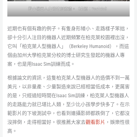
看小機器人走路特別療癒。（來源：
YouTube
）
近期也有個有趣的例子。有隻身形矮小、走路樣子笨拙，
卻十分引人注目的機器人近期頻繁在柏克萊校園裡出沒，
它叫「柏克萊人型機器人」（Berkeley Humanoid），而這
個由加州大學柏克萊分校的博士研究生發起的機器人專
案，也是用Isaac Sim訓練而成。
根據論文的資訊，這隻柏克萊人型機器人的造價不到一萬
美元，以非量產、少量製造來說已經相當低成本，更厲害
的是，只經過短時間在Isaac Sim訓練，柏克萊人型機器人
的走路能力就已堪比人類，至少比小孩學步快多了。在示
範影片的下坡測試中，也看到連攝影師都跌倒了，它都沒
沒摔倒，走得相當好。很推薦大家去
觀看影片
，娛樂性很
高。