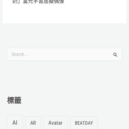
奶」當元宇宙虛擬偶像
搜
尋
關
鍵
字
標籤
:
AI
Avatar
AR
BEATDAY