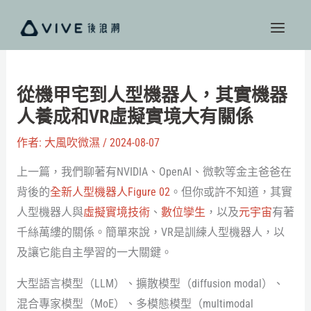
跳
至
主
要
內
從機甲宅到人型機器人，其實機器
容
人養成和VR虛擬實境大有關係
作者:
大風吹微濕
/
2024-08-07
上一篇，我們聊著有NVIDIA、OpenAI、微軟等金主爸爸在
背後的
全新人型機器人Figure 02
。但你或許不知道，其實
人型機器人與
虛擬實境技術
、
數位孿生
，以及
元宇宙
有著
千絲萬縷的關係。簡單來說，VR是訓練人型機器人，以
及讓它能自主學習的一大關鍵。
大型語言模型（LLM）、擴散模型（diffusion modal）、
混合專家模型（MoE）、多模態模型（multimodal