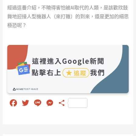
經過這番介紹，不曉得害怕被AI取代的人類，是該歡欣鼓
舞地迎接人型機器人（來打雜）的到來，還是更加的細思
極恐呢？
Fa
T
Li
M
分
ce
wi
ne
es
享
bo
tt
se
ok
er
ng