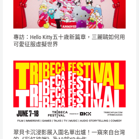
專訪：Hello Kitty五十歲新篇章，三麗鷗如何用
可愛征服虛擬世界
翠貝卡沉浸影展入圍名單出爐！一窺來自台灣