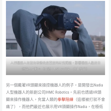
人型機器人有沒有表情也是重要的研究課題，影響機器人能否自
然與人互動。（來源：MS1-アバター共生社会）
另一個戴著VR頭顯來操控機器人的例子，是開發出Nadia
人型機器人的新創公司IHMC Robotics，先前也透過VR頭
顯來操作機器人，充當人類的
拳擊陪練
（這樣被打就不會
痛了），而他們最近也展示用VR頭顯操作Nadia，在極低